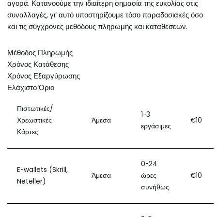
αγορά. Κατανοούμε την ιδιαίτερη σημασία της ευκολίας στις
συναλλαγές, γι’ αυτό υποστηρίζουμε τόσο παραδοσιακές όσο
και τις σύγχρονες μεθόδους πληρωμής και καταθέσεων.
Μέθοδος Πληρωμής
Χρόνος Κατάθεσης
Χρόνος Εξαργύρωσης
Ελάχιστο Όριο
Πιστωτικές/
1-3
Χρεωστικές
Άμεσα
€10
εργάσιμες
Κάρτες
0-24
E-wallets (Skrill,
Άμεσα
ώρες
€10
Neteller)
συνήθως