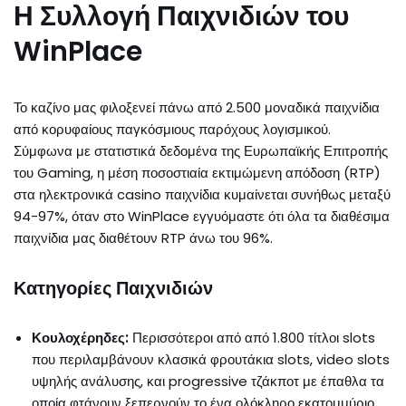
Η Συλλογή Παιχνιδιών του
WinPlace
Το καζίνο μας φιλοξενεί πάνω από 2.500 μοναδικά παιχνίδια
από κορυφαίους παγκόσμιους παρόχους λογισμικού.
Σύμφωνα με στατιστικά δεδομένα της Ευρωπαϊκής Επιτροπής
του Gaming, η μέση ποσοστιαία εκτιμώμενη απόδοση (RTP)
στα ηλεκτρονικά casino παιχνίδια κυμαίνεται συνήθως μεταξύ
94-97%, όταν στο WinPlace εγγυόμαστε ότι όλα τα διαθέσιμα
παιχνίδια μας διαθέτουν RTP άνω του 96%.
Κατηγορίες Παιχνιδιών
Κουλοχέρηδες:
Περισσότεροι από από 1.800 τίτλοι slots
που περιλαμβάνουν κλασικά φρουτάκια slots, video slots
υψηλής ανάλυσης, και progressive τζάκποτ με έπαθλα τα
οποία φτάνουν ξεπερνούν το ένα ολόκληρο εκατομμύριο