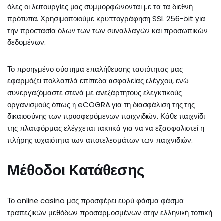
όλες οι λειτουργίες μας συμμορφώνονται με τα τα διεθνή
πρότυπα. Χρησιμοποιούμε κρυπτογράφηση SSL 256-bit για
την προστασία όλων των των συναλλαγών και προσωπικών
δεδομένων.
Το προηγμένο σύστημα επαλήθευσης ταυτότητας μας
εφαρμόζει πολλαπλά επίπεδα ασφαλείας ελέγχου, ενώ
συνεργαζόμαστε στενά με ανεξάρτητους ελεγκτικούς
οργανισμούς όπως η eCOGRA για τη διασφάλιση της της
δικαιοσύνης των προσφερόμενων παιχνιδιών. Κάθε παιχνίδι
της πλατφόρμας ελέγχεται τακτικά για να να εξασφαλιστεί η
πλήρης τυχαιότητα των αποτελεσμάτων των παιχνιδιών.
Μέθοδοι Κατάθεσης
Το online casino μας προσφέρει ευρύ φάσμα φάσμα
τραπεζικών μεθόδων προσαρμοσμένων στην ελληνική τοπική