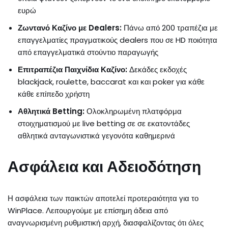
ευρώ
Ζωντανό Καζίνο με Dealers:
Πάνω από 200 τραπέζια με
επαγγελματίες πραγματικούς dealers που σε HD ποιότητα
από επαγγελματικά στούντιο παραγωγής
Επιτραπέζια Παιχνίδια Καζίνο:
Δεκάδες εκδοχές
blackjack, roulette, baccarat και και poker για κάθε
κάθε επίπεδο χρήστη
Αθλητικά Betting:
Ολοκληρωμένη πλατφόρμα
στοιχηματισμού με live betting σε σε εκατοντάδες
αθλητικά ανταγωνιστικά γεγονότα καθημερινά
Ασφάλεια και Αδειοδότηση
Η ασφάλεια των παικτών αποτελεί προτεραιότητα για το
WinPlace. Λειτουργούμε με επίσημη άδεια από
αναγνωρισμένη ρυθμιστική αρχή, διασφαλίζοντας ότι όλες