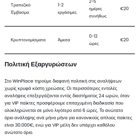
2-5
Τραπεζικό
1-2
ημέρες
€20
Έμβασμα
εργάσιμες
συνήθως
0-12
Κρυπτονομίσματα
Άμεσα
€20
ώρες
Πολιτική Εξαργυρώσεων
Στο WinPlace τηρούμε διαφανή πολιτική στις αναλήψεων
χωρίς κρυφά κόστη χρεώσεις. Οι περισσότερες εντολές
αναλήψεις επεξεργάζονται εντός διαστήματος 24 ωρών, όταν
για VIP παίκτες προσφέρουμε επιταχυμένη διαδικασία που
ολοκληρώνεται σε μόνο λιγότερο από 6 ώρες. Το ανώτατο
όριο ανάληψης ανά μήνα μήνα για κανονικούς απλούς παίκτες
είναι 30.000€, ενώ για VIP μέλη δεν υπάρχει καθόλου
ανώτατο όριο.