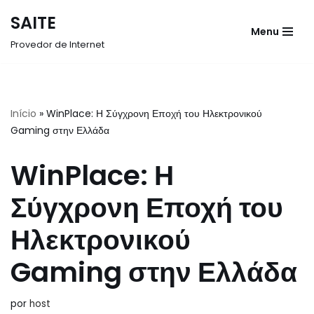
SAITE
Menu
Pular
Provedor de Internet
para
o
conteúdo
Início
»
WinPlace: Η Σύγχρονη Εποχή του Ηλεκτρονικού
Gaming στην Ελλάδα
WinPlace: Η
Σύγχρονη Εποχή του
Ηλεκτρονικού
Gaming στην Ελλάδα
por
host