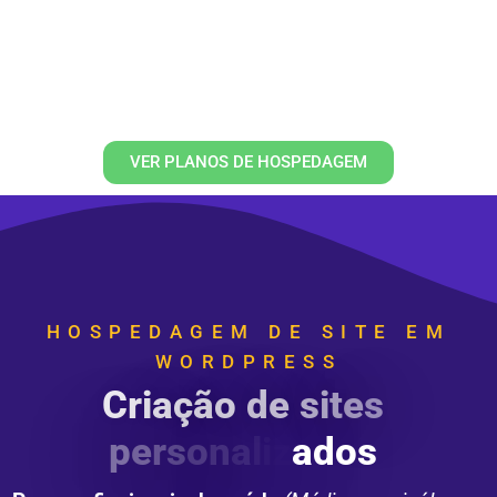
Segurança total para seu site com SSL
gratuito em todos os planos
VER PLANOS DE HOSPEDAGEM
HOSPEDAGEM DE SITE EM
WORDPRESS
C
r
i
a
ç
ã
o
d
e
s
i
t
e
s
p
e
r
s
o
n
a
l
i
z
a
d
o
s