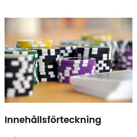
Innehållsförteckning