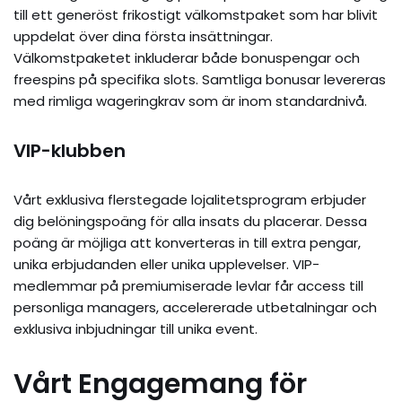
till ett generöst frikostigt välkomstpaket som har blivit
uppdelat över dina första insättningar.
Välkomstpaketet inkluderar både bonuspengar och
freespins på specifika slots. Samtliga bonusar levereras
med rimliga wageringkrav som är inom standardnivå.
VIP-klubben
Vårt exklusiva flerstegade lojalitetsprogram erbjuder
dig belöningspoäng för alla insats du placerar. Dessa
poäng är möjliga att konverteras in till extra pengar,
unika erbjudanden eller unika upplevelser. VIP-
medlemmar på premiumiserade levlar får access till
personliga managers, accelererade utbetalningar och
exklusiva inbjudningar till unika event.
Vårt Engagemang för