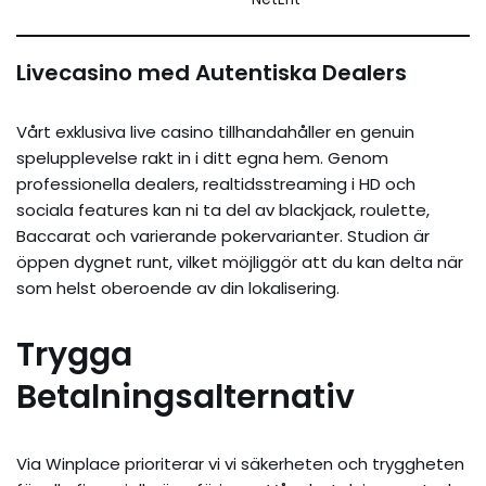
Livecasino med Autentiska Dealers
Vårt exklusiva live casino tillhandahåller en genuin
spelupplevelse rakt in i ditt egna hem. Genom
professionella dealers, realtidsstreaming i HD och
sociala features kan ni ta del av blackjack, roulette,
Baccarat och varierande pokervarianter. Studion är
öppen dygnet runt, vilket möjliggör att du kan delta när
som helst oberoende av din lokalisering.
Trygga
Betalningsalternativ
Via Winplace prioriterar vi vi säkerheten och tryggheten