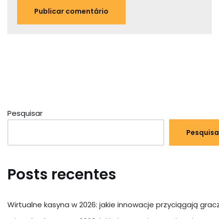
Pesquisar
Pesquisa
Posts recentes
Wirtualne kasyna w 2026: jakie innowacje przyciągają grac