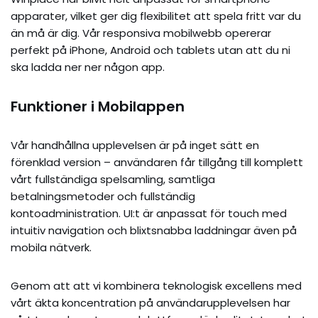
apparater, vilket ger dig flexibilitet att spela fritt var du
än må är dig. Vår responsiva mobilwebb opererar
perfekt på iPhone, Android och tablets utan att du ni
ska ladda ner ner någon app.
Funktioner i Mobilappen
Vår handhållna upplevelsen är på inget sätt en
förenklad version – användaren får tillgång till komplett
vårt fullständiga spelsamling, samtliga
betalningsmetoder och fullständig
kontoadministration. UI:t är anpassat för touch med
intuitiv navigation och blixtsnabba laddningar även på
mobila nätverk.
Genom att att vi kombinera teknologisk excellens med
vårt äkta koncentration på användarupplevelsen har