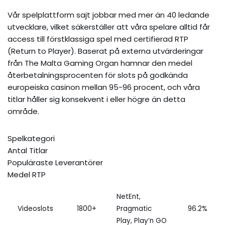
Vår spelplattform sajt jobbar med mer än 40 ledande
utvecklare, vilket säkerställer att våra spelare alltid får
access till förstklassiga spel med certifierad RTP
(Return to Player). Baserat på externa utvärderingar
från The Malta Gaming Organ hamnar den medel
återbetalningsprocenten för slots på godkända
europeiska casinon mellan 95-96 procent, och våra
titlar håller sig konsekvent i eller högre än detta
område.
Spelkategori
Antal Titlar
Populäraste Leverantörer
Medel RTP
NetEnt,
Videoslots
1800+
Pragmatic
96.2%
Play, Play’n GO