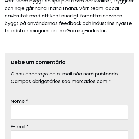
vårt team byggt en spelplattform där kvalitet, trygghet
och nöje går hand i hand i hand. Vårt team jobbar
oavbrutet med att kontinuerligt förbättra servicen
byggt på användarnas feedback och industrins nyaste
trendströmningarna inom iGaming-industrin.
Deixe um comentário
O seu endereço de e-mail não será publicado.
Campos obrigatórios são marcados com
*
Nome
*
E-mail
*