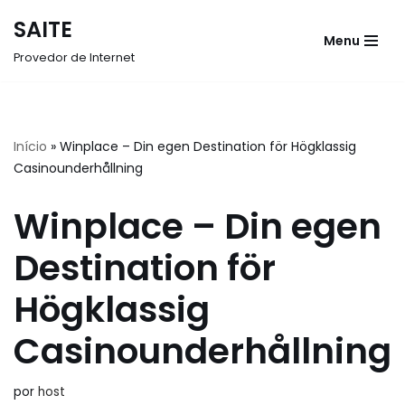
SAITE
Menu
Pular
Provedor de Internet
para
o
conteúdo
Início
»
Winplace – Din egen Destination för Högklassig
Casinounderhållning
Winplace – Din egen
Destination för
Högklassig
Casinounderhållning
por
host