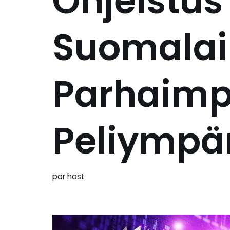
Ohjeistus
Suomala
Parhaim
Peliympä
por
host