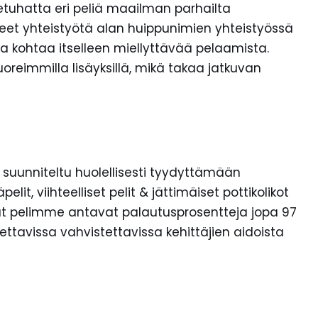
metuhatta eri peliä maailman parhailta
neet yhteistyötä alan huippunimien yhteistyössä
 kohtaa itselleen miellyttävää pelaamista.
oreimmilla lisäyksillä, mikä takaa jatkuvan
 suunniteltu huolellisesti tyydyttämään
elit, viihteelliset pelit & jättimäiset pottikolikot
t pelimme antavat palautusprosentteja jopa 97
tavissa vahvistettavissa kehittäjien aidoista