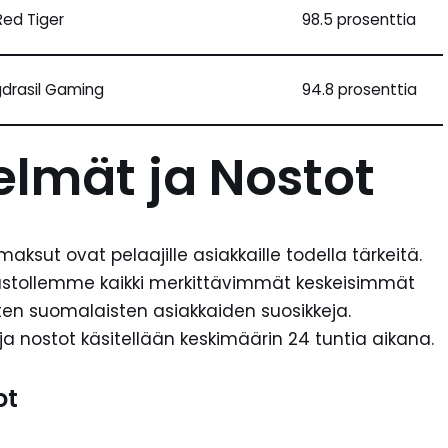
Red Tiger
98.5 prosenttia
gdrasil Gaming
94.8 prosenttia
lmät ja Nostot
ut ovat pelaajille asiakkaille todella tärkeitä.
vustollemme kaikki merkittävimmät keskeisimmät
en suomalaisten asiakkaiden suosikkeja.
ja nostot käsitellään keskimäärin 24 tuntia aikana.
ot