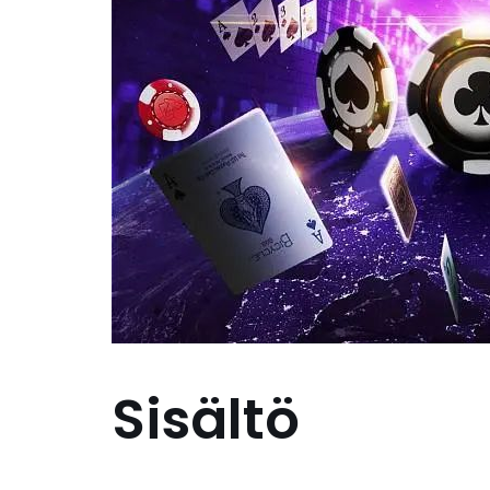
Sisältö