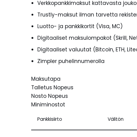
Verkkopankkimaksut kattavasta joukos
Trustly-maksut ilman tarvetta rekiste
Luotto- ja pankkikortit (Visa, MC)
Digitaaliset maksulompakot (Skrill, Ne
Digitaaliset valuutat (Bitcoin, ETH, Lit
Zimpler puhelinnumerolla
Maksutapa
Talletus Nopeus
Nosto Nopeus
Miniminostot
Pankkisiirto
Välitön