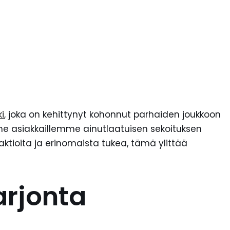
ki
, joka on kehittynyt kohonnut parhaiden joukkoon
e asiakkaillemme ainutlaatuisen sekoituksen
aktioita ja erinomaista tukea, tämä ylittää
arjonta