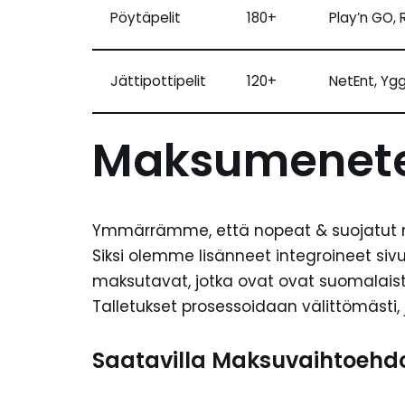
Pöytäpelit
180+
Play’n GO, 
Jättipottipelit
120+
NetEnt, Yg
Maksumenete
Ymmärrämme, että nopeat & suojatut maks
Siksi olemme lisänneet integroineet si
maksutavat, jotka ovat ovat suomalaist
Talletukset prosessoidaan välittömästi, 
Saatavilla Maksuvaihtoehd