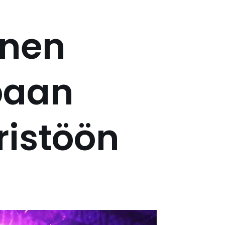
inen
paan
ristöön