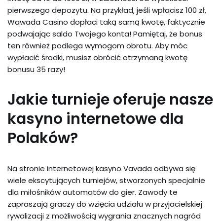
pierwszego depozytu. Na przykład, jeśli wpłacisz 100 zł,
Wawada Casino dopłaci taką samą kwotę, faktycznie
podwajając saldo Twojego konta! Pamiętaj, że bonus
ten również podlega wymogom obrotu. Aby móc
wypłacić środki, musisz obrócić otrzymaną kwotę
bonusu 35 razy!
Jakie turnieje oferuje nasze
kasyno internetowe dla
Polaków?
Na stronie internetowej kasyno Vavada odbywa się
wiele ekscytujących turniejów, stworzonych specjalnie
dla miłośników automatów do gier. Zawody te
zapraszają graczy do wzięcia udziału w przyjacielskiej
rywalizacji z możliwością wygrania znacznych nagród