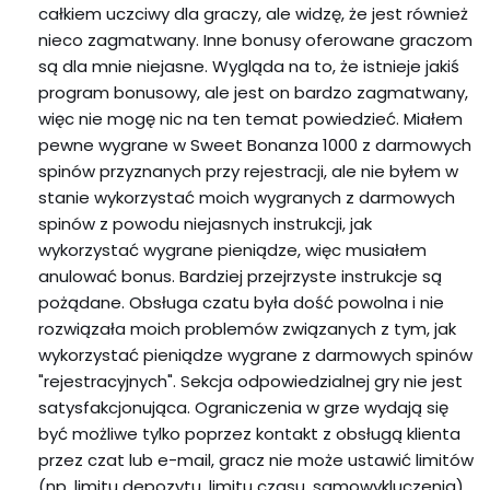
całkiem uczciwy dla graczy, ale widzę, że jest również
nieco zagmatwany. Inne bonusy oferowane graczom
są dla mnie niejasne. Wygląda na to, że istnieje jakiś
program bonusowy, ale jest on bardzo zagmatwany,
więc nie mogę nic na ten temat powiedzieć. Miałem
pewne wygrane w Sweet Bonanza 1000 z darmowych
spinów przyznanych przy rejestracji, ale nie byłem w
stanie wykorzystać moich wygranych z darmowych
spinów z powodu niejasnych instrukcji, jak
wykorzystać wygrane pieniądze, więc musiałem
anulować bonus. Bardziej przejrzyste instrukcje są
pożądane. Obsługa czatu była dość powolna i nie
rozwiązała moich problemów związanych z tym, jak
wykorzystać pieniądze wygrane z darmowych spinów
"rejestracyjnych". Sekcja odpowiedzialnej gry nie jest
satysfakcjonująca. Ograniczenia w grze wydają się
być możliwe tylko poprzez kontakt z obsługą klienta
przez czat lub e-mail, gracz nie może ustawić limitów
(np. limitu depozytu, limitu czasu, samowykluczenia)