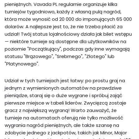
pieniężnych. Vavada PL regularnie organizuje kilka
turniejów tygodniowo, każdy z własną pulą nagród,
która może wynosić od 20 000 do imponujących 65 000
dolarów. A najlepsze jest to, że nie trzeba płacić za
udział! Twój status lojalnościowy działa jak bilet wstępu
— niektóre turnieje są dostępne dla użytkowników na
poziomie "Początkujący", podczas gdy inne wymagają
statusu "Brązowego", "Srebrnego", "Złotego" lub
"Platynowego".
Udział w tych turniejach jest łatwy: po prostu graj na
jednym z wymienionych automatów na prawdziwe
pieniądze, staraj się o duże wygrane i spróbuj zająć
pierwsze miejsce w tabeli liderów. Zwycięzcą zostaje
gracz z największą wygraną! Warto zauważyć, że
turnieje na automatach oferują nie tylko możliwość
wygrania nagród pieniężnych, ale także szansę na
zdobycie jednego z jackpotów, takich jak Minor, Major