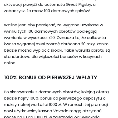
aktywacji przejdź do automatu Great Pigsby, a
zobaczysz, że masz 100 darmowych spinów!
Ważne jest, aby pamiętać, że wygrane uzyskane w
wyniku tych 100 darmowych obrotów podlegają
wymianie w wysokości x20. Oznacza to, że całkowita
kwota wygranej musi zostać obrócona 20 razy, zanim
będzie można wypłacić środki. Takie warunki obrotu są
standardowe dla większości bonusów w kasynach
online.
100% BONUS OD PIERWSZEJ WPŁATY
Po skorzystaniu z darmowych obrotów, kolejną ofertą
będzie hojny 100% bonus od pierwszego depozytu o
maksymalnej wartości 1000 zł. W ramach tej promocji
nowi użytkownicy kasyna Vavada mogą otrzymać
kwotę od 10 do 1000 zł, w zależności od wysokości