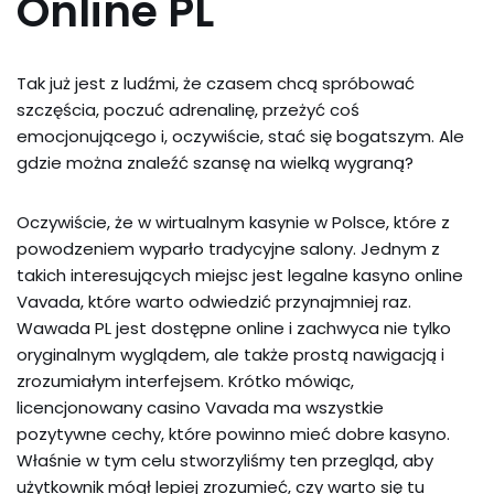
Online PL
Tak już jest z ludźmi, że czasem chcą spróbować
szczęścia, poczuć adrenalinę, przeżyć coś
emocjonującego i, oczywiście, stać się bogatszym. Ale
gdzie można znaleźć szansę na wielką wygraną?
Oczywiście, że w wirtualnym kasynie w Polsce, które z
powodzeniem wyparło tradycyjne salony. Jednym z
takich interesujących miejsc jest legalne kasyno online
Vavada, które warto odwiedzić przynajmniej raz.
Wawada PL jest dostępne online i zachwyca nie tylko
oryginalnym wyglądem, ale także prostą nawigacją i
zrozumiałym interfejsem. Krótko mówiąc,
licencjonowany casino Vavada ma wszystkie
pozytywne cechy, które powinno mieć dobre kasyno.
Właśnie w tym celu stworzyliśmy ten przegląd, aby
użytkownik mógł lepiej zrozumieć, czy warto się tu