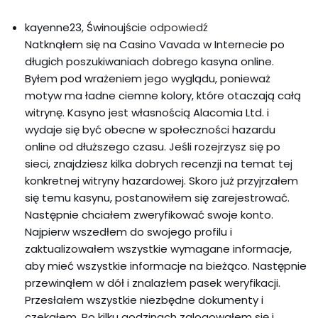
kayenne23, Świnoujście
odpowiedź
Natknąłem się na Casino Vavada w Internecie po
długich poszukiwaniach dobrego kasyna online.
Byłem pod wrażeniem jego wyglądu, ponieważ
motyw ma ładne ciemne kolory, które otaczają całą
witrynę. Kasyno jest własnością Alacomia Ltd. i
wydaje się być obecne w społeczności hazardu
online od dłuższego czasu. Jeśli rozejrzysz się po
sieci, znajdziesz kilka dobrych recenzji na temat tej
konkretnej witryny hazardowej. Skoro już przyjrzałem
się temu kasynu, postanowiłem się zarejestrować.
Następnie chciałem zweryfikować swoje konto.
Najpierw wszedłem do swojego profilu i
zaktualizowałem wszystkie wymagane informacje,
aby mieć wszystkie informacje na bieżąco. Następnie
przewinąłem w dół i znalazłem pasek weryfikacji.
Przesłałem wszystkie niezbędne dokumenty i
czekałem. Po kilku godzinach zalogowałem się i