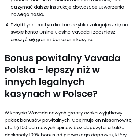
otrzymać dalsze instrukcje dotyczące utworzenia
nowego hasła.
Dzięki tym prostym krokom szybko zalogujesz się na
swoje konto Online Casino Vavada i zaczniesz
cieszyć się grami i bonusami kasyna.
Bonus powitalny Vavada
Polska – lepszy niż w
innych legalnych
kasynach w Polsce?
W kasynie Wavada nowych graczy czeka wyjątkowy
pakiet bonusów powitalnych. Obejmuje on niesamowitą
ofertę 100 darmowych spinów bez depozytu, a także
doskonały 100% bonus od pierwszego depozytu, który