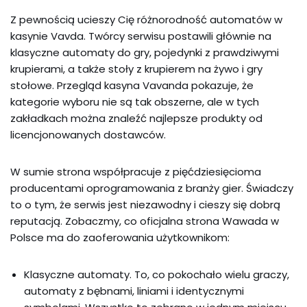
Z pewnością ucieszy Cię różnorodność automatów w
kasynie Vavda. Twórcy serwisu postawili głównie na
klasyczne automaty do gry, pojedynki z prawdziwymi
krupierami, a także stoły z krupierem na żywo i gry
stołowe. Przegląd kasyna Vavanda pokazuje, że
kategorie wyboru nie są tak obszerne, ale w tych
zakładkach można znaleźć najlepsze produkty od
licencjonowanych dostawców.
W sumie strona współpracuje z pięćdziesięcioma
producentami oprogramowania z branży gier. Świadczy
to o tym, że serwis jest niezawodny i cieszy się dobrą
reputacją. Zobaczmy, co oficjalna strona Wawada w
Polsce ma do zaoferowania użytkownikom:
Klasyczne automaty. To, co pokochało wielu graczy,
automaty z bębnami, liniami i identycznymi