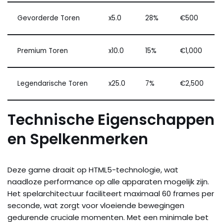
Gevorderde Toren
x5.0
28%
€500
Premium Toren
x10.0
15%
€1,000
Legendarische Toren
x25.0
7%
€2,500
Technische Eigenschappen
en Spelkenmerken
Deze game draait op HTML5-technologie, wat
naadloze performance op alle apparaten mogelijk zijn.
Het spelarchitectuur faciliteert maximaal 60 frames per
seconde, wat zorgt voor vloeiende bewegingen
gedurende cruciale momenten. Met een minimale bet