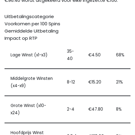
€96.40 wordt uitgekeerd voor elke ingezette €100.
Uitbetalingscategorie
Voorkomen per 100 Spins
Gemiddelde Uitbetaling
Impact op RTP
35-
Lage Winst (x1-x3)
€4.50
68%
40
Middelgrote Winsten
8-12
€15.20
21%
(x4-x9)
Grote Winst (x10-
2-4
€47.80
8%
x24)
Hoofdprijs Winst