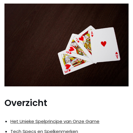
Overzicht
Het Unieke Spelprincipe van Onze Game
Tech Specs en Spelkenmerken