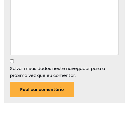
Salvar meus dados neste navegador para a
próxima vez que eu comentar.