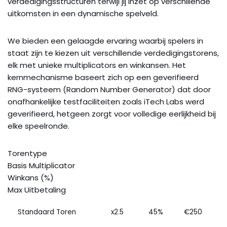
verdedigingsstructuren terwijl jij inzet op verschillende
uitkomsten in een dynamische spelveld.
We bieden een gelaagde ervaring waarbij spelers in
staat zijn te kiezen uit verschillende verdedigingstorens,
elk met unieke multiplicators en winkansen. Het
kernmechanisme baseert zich op een geverifieerd
RNG-systeem (Random Number Generator) dat door
onafhankelijke testfaciliteiten zoals iTech Labs werd
geverifieerd, hetgeen zorgt voor volledige eerlijkheid bij
elke speelronde.
Torentype
Basis Multiplicator
Winkans (%)
Max Uitbetaling
Standaard Toren
x2.5
45%
€250