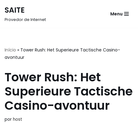
SAITE
Menu
Pular
Provedor de Internet
para
o
conteúdo
Início
»
Tower Rush: Het Superieure Tactische Casino-
avontuur
Tower Rush: Het
Superieure Tactische
Casino-avontuur
por
host