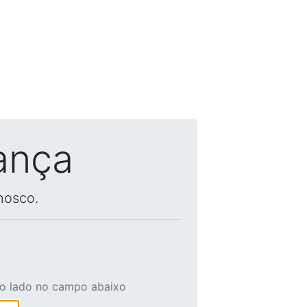
ança
nosco.
ao lado no campo abaixo