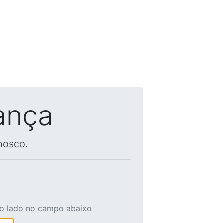
ança
nosco.
ao lado no campo abaixo