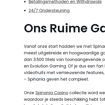
Betalingsmethoden en Withdrawals
24/7 Ondersteuning
Ons Ruime Ga
Vanaf onze start hadden we met Spinan
meest uitgebreide en hoogwaardige ga
dan 3.500 titels van toonaangevende on
en Evolution Gaming. Of je dus een fa
videofruits met vernieuwende features,
– Spinania geven het compleet.
Onze
Spinania Casino
collectie word wek
waardoor je steeds beschikking hebt tot