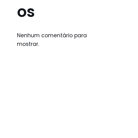
os
Nenhum comentário para
mostrar.