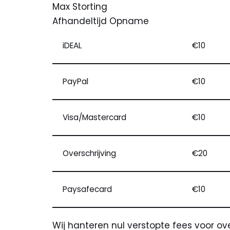
Max Storting
Afhandeltijd Opname
iDEAL
€10
PayPal
€10
Visa/Mastercard
€10
Overschrijving
€20
Paysafecard
€10
Wij hanteren nul verstopte fees voor o