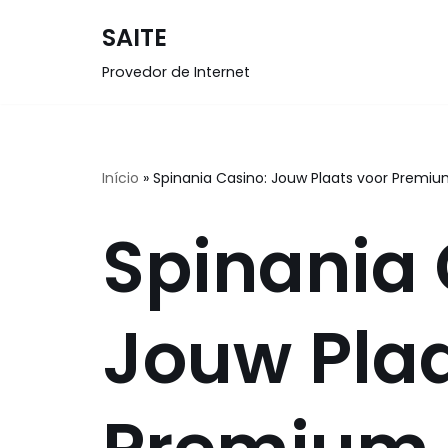
SAITE
Pular
Provedor de Internet
para
o
conteúdo
Início
»
Spinania Casino: Jouw Plaats voor Premi
Spinania 
Jouw Plaa