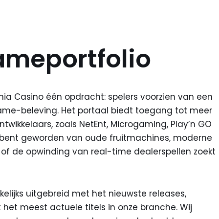
meportfolio
ia Casino één opdracht: spelers voorzien van een
me-beleving. Het portaal biedt toegang tot meer
twikkelaars, zoals NetEnt, Microgaming, Play’n GO
n bent geworden van oude fruitmachines, moderne
 of de opwinding van real-time dealerspellen zoekt
elijks uitgebreid met het nieuwste releases,
 het meest actuele titels in onze branche. Wij