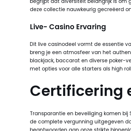
begrijpt dat diversiteit belangrijk is 
deze collectie nauwkeurig gecreëerd om
Live- Casino Ervaring
Dit live casinodeel vormt de essentie v
breng je een atmosfeer van het authent
blackjack, baccarat en diverse poker-ver
met opties voor alle starters als high roll
Certificering 
Transparantie en beveiliging komen bij
de complete vergunning uitgegeven door
beantwoorden aan onze strikte binnenla