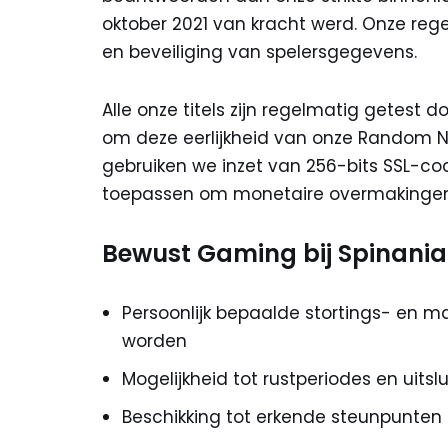
oktober 2021 van kracht werd. Onze reg
en beveiliging van spelersgegevens.
Alle onze titels zijn regelmatig getest 
om deze eerlijkheid van onze Random 
gebruiken we inzet van 256-bits SSL-code
toepassen om monetaire overmakingen 
Bewust Gaming bij Spinania
Persoonlijk bepaalde stortings- en m
worden
Mogelijkheid tot rustperiodes en uitsl
Beschikking tot erkende steunpunten