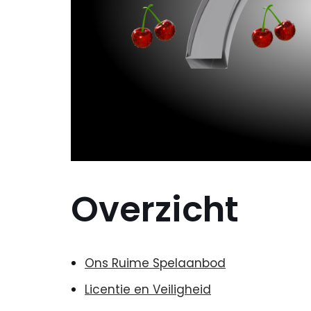
Overzicht
Ons Ruime Spelaanbod
Licentie en Veiligheid