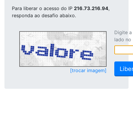
Para liberar o acesso
do IP
216.73.216.94
,
responda ao desafio abaixo.
Digite 
lado no
[trocar imagem]