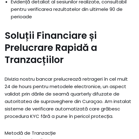
Evidență detaliat al sesiunilor realizate, consultabil
pentru verificarea rezultatelor din ultimele 90 de
perioade
Soluții Financiare și
Prelucrare Rapidă a
Tranzacțiilor
Divizia nostru bancar prelucrează retrageri în cel mult
24 de hours pentru metodele electronice, un aspect
validat prin dările de seamă quarterly difuzate de
autoritatea de supraveghere din Curaçao. Am instalat
sisteme de verificare automatizată care grăbesc
procedura KYC fără a pune în pericol protecția.
Metodă de Tranzacție