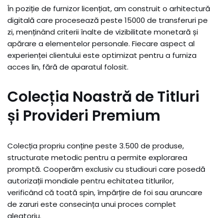
În poziție de furnizor licențiat, am construit o arhitectură
digitală care procesează peste 15000 de transferuri pe
zi, menținând criterii înalte de vizibilitate monetară și
apărare a elementelor personale. Fiecare aspect al
experienței clientului este optimizat pentru a furniza
acces lin, fără de aparatul folosit.
Colecția Noastră de Titluri
și Provideri Premium
Colecția propriu conține peste 3.500 de produse,
structurate metodic pentru a permite explorarea
promptă. Cooperăm exclusiv cu studiouri care posedă
autorizații mondiale pentru echitatea titlurilor,
verificând că toată spin, împărțire de foi sau aruncare
de zaruri este consecința unui proces complet
aleatoriu.