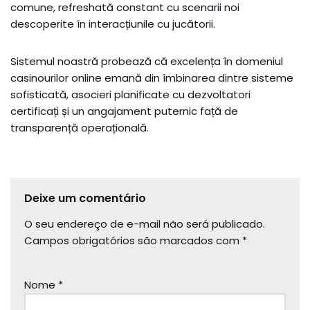
comune, refreshată constant cu scenarii noi
descoperite în interacțiunile cu jucătorii.
Sistemul noastră probează că excelența în domeniul
casinourilor online emană din îmbinarea dintre sisteme
sofisticată, asocieri planificate cu dezvoltatori
certificați și un angajament puternic față de
transparență operațională.
Deixe um comentário
O seu endereço de e-mail não será publicado.
Campos obrigatórios são marcados com
*
Nome
*