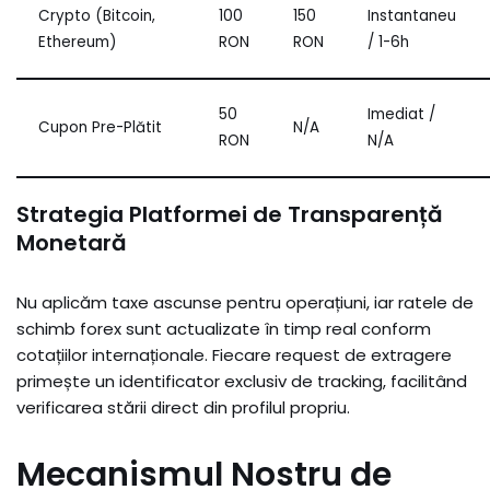
Crypto (Bitcoin,
100
150
Instantaneu
Ethereum)
RON
RON
/ 1-6h
50
Imediat /
Cupon Pre-Plătit
N/A
RON
N/A
Strategia Platformei de Transparență
Monetară
Nu aplicăm taxe ascunse pentru operațiuni, iar ratele de
schimb forex sunt actualizate în timp real conform
cotațiilor internaționale. Fiecare request de extragere
primește un identificator exclusiv de tracking, facilitând
verificarea stării direct din profilul propriu.
Mecanismul Nostru de