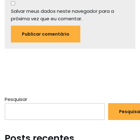
Salvar meus dados neste navegador para a
próxima vez que eu comentar.
Pesquisar
Pesquisa
Posts recentes