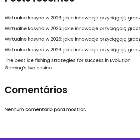
Wirtualne kasyna w 2026: jakie innowacje przyciągają grac
Wirtualne kasyna w 2026: jakie innowacje przyciągają grac
Wirtualne kasyna w 2026: jakie innowacje przyciągają grac
Wirtualne kasyna w 2026: jakie innowacje przyciągają grac
The best ice fishing strategies for success in Evolution
Gaming’s live casino
Comentários
Nenhum comentário para mostrar.