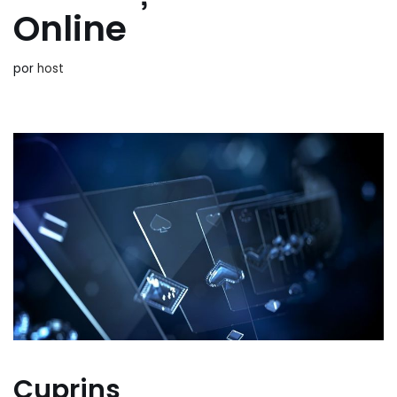
Online
por
host
Cuprins