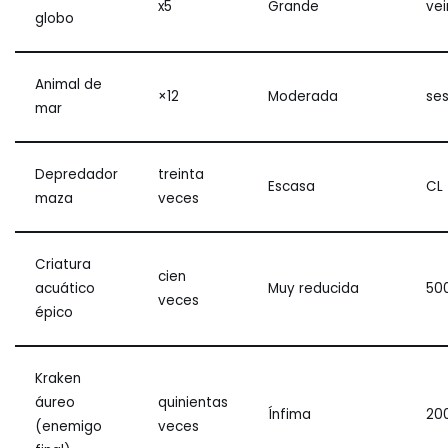
x5
Grande
vei
globo
Animal de
×12
Moderada
se
mar
Depredador
treinta
Escasa
CL
maza
veces
Criatura
cien
acuático
Muy reducida
50
veces
épico
Kraken
áureo
quinientas
Ínfima
20
(enemigo
veces