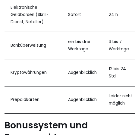
Elektronische
Geldbörsen (Skrill-
Sofort
24 h
Dienst, Neteller)
ein bis drei
3 bis 7
Banküberweisung
Werktage
Werktage
12 bis 24
Kryptowährungen
Augenblicklich
Std.
Leider nicht
Prepaidkarten
Augenblicklich
möglich
Bonussystem und