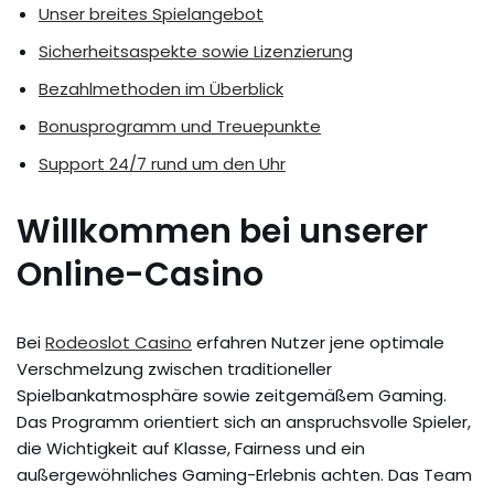
Unser breites Spielangebot
Sicherheitsaspekte sowie Lizenzierung
Bezahlmethoden im Überblick
Bonusprogramm und Treuepunkte
Support 24/7 rund um den Uhr
Willkommen bei unserer
Online-Casino
Bei
Rodeoslot Casino
erfahren Nutzer jene optimale
Verschmelzung zwischen traditioneller
Spielbankatmosphäre sowie zeitgemäßem Gaming.
Das Programm orientiert sich an anspruchsvolle Spieler,
die Wichtigkeit auf Klasse, Fairness und ein
außergewöhnliches Gaming-Erlebnis achten. Das Team