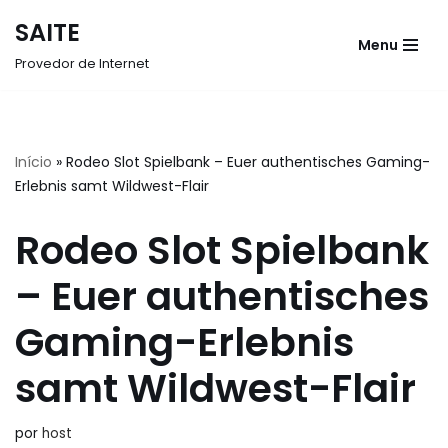
SAITE
Menu
Pular
Provedor de Internet
para
o
conteúdo
Início
»
Rodeo Slot Spielbank – Euer authentisches Gaming-
Erlebnis samt Wildwest-Flair
Rodeo Slot Spielbank
– Euer authentisches
Gaming-Erlebnis
samt Wildwest-Flair
por
host