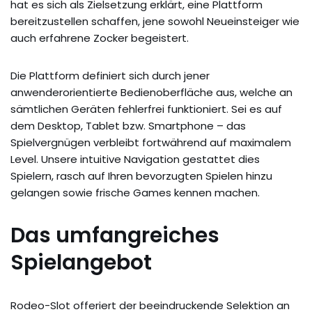
hat es sich als Zielsetzung erklärt, eine Plattform
bereitzustellen schaffen, jene sowohl Neueinsteiger wie
auch erfahrene Zocker begeistert.
Die Plattform definiert sich durch jener
anwenderorientierte Bedienoberfläche aus, welche an
sämtlichen Geräten fehlerfrei funktioniert. Sei es auf
dem Desktop, Tablet bzw. Smartphone – das
Spielvergnügen verbleibt fortwährend auf maximalem
Level. Unsere intuitive Navigation gestattet dies
Spielern, rasch auf Ihren bevorzugten Spielen hinzu
gelangen sowie frische Games kennen machen.
Das umfangreiches
Spielangebot
Rodeo-Slot offeriert der beeindruckende Selektion an