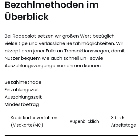
Bezahlmethoden im
Überblick
Bei Rodeoslot setzen wir großen Wert bezüglich
vielseitige und verlässliche Bezahlmöglichkeiten. Wir
akzeptieren jener Fülle an Transaktionswegen, damit
Nutzer bequem wie auch schnell Ein- sowie
Auszahlungsvorgänge vornehmen können.
Bezahlmethode
Einzahlungszeit
Auszahlungszeit
Mindestbetrag
Kreditkartenverfahren
3 bis 5
Augenblicklich
(Visakarte/MC)
Arbeitstage