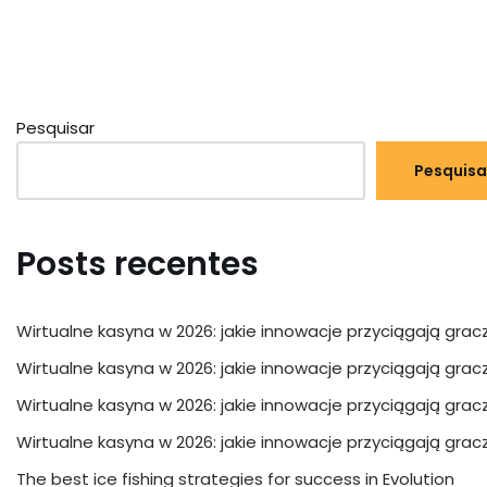
Pesquisar
Pesquisa
Posts recentes
Wirtualne kasyna w 2026: jakie innowacje przyciągają grac
Wirtualne kasyna w 2026: jakie innowacje przyciągają grac
Wirtualne kasyna w 2026: jakie innowacje przyciągają grac
Wirtualne kasyna w 2026: jakie innowacje przyciągają grac
The best ice fishing strategies for success in Evolution