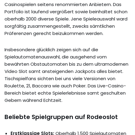
Casinospielen seitens renommierten Anbietern. Das
Portfolio ist laufend vergrößert sowie beinhaltet schon
oberhalb 2000 diverse Spiele. Jene Spieleauswahl ward
sorgfältig zusammengestellt, zwecks sämtlichen
Präferenzen gerecht beizukommen werden.
Insbesondere glücklich zeigen sich auf die
Spielautomatenauswahl, die ausgehend vom
bewährten Obstautomaten bis zu dem ultramodernen
Video Slot samt ansteigenden Jackpots alles bietet.
Tischspielfans sichten bei uns viele Versionen von
Roulette, 21, Baccara wie auch Poker. Das Live-Casino-
Bereich bietet echte Spielerlebnisse samt geschulten
Gebern während Echtzeit.
Beliebte Spielgruppen auf Rodeoslot
Erstklassige Slots:
Oberhalb 1.500 Spielautomaten