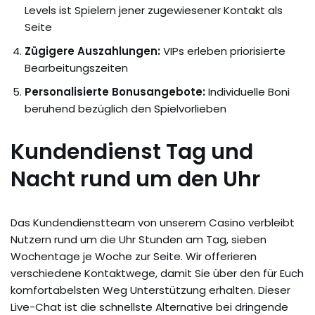
Levels ist Spielern jener zugewiesener Kontakt als
Seite
Zügigere Auszahlungen:
VIPs erleben priorisierte
Bearbeitungszeiten
Personalisierte Bonusangebote:
Individuelle Boni
beruhend bezüglich den Spielvorlieben
Kundendienst Tag und
Nacht rund um den Uhr
Das Kundendienstteam von unserem Casino verbleibt
Nutzern rund um die Uhr Stunden am Tag, sieben
Wochentage je Woche zur Seite. Wir offerieren
verschiedene Kontaktwege, damit Sie über den für Euch
komfortabelsten Weg Unterstützung erhalten. Dieser
Live-Chat ist die schnellste Alternative bei dringende