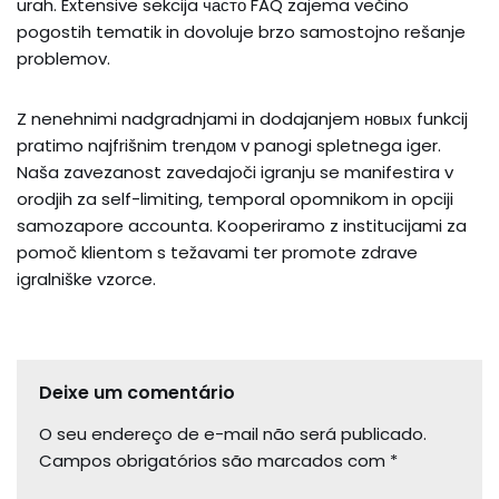
urah. Extensive sekcija часто FAQ zajema večino
pogostih tematik in dovoluje brzo samostojno rešanje
problemov.
Z nenehnimi nadgradnjami in dodajanjem новых funkcij
pratimo najfrišnim trenдом v panogi spletnega iger.
Naša zavezanost zavedajoči igranju se manifestira v
orodjih za self-limiting, temporal opomnikom in opciji
samozapore accounta. Kooperiramo z institucijami za
pomoč klientom s težavami ter promote zdrave
igralniške vzorce.
Deixe um comentário
O seu endereço de e-mail não será publicado.
Campos obrigatórios são marcados com
*