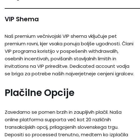
VIP Shema
Naš premium večnivojski VIP shema vključuje pet
premium ravni, kjer vsaka ponuja boljše ugodnosti. Člani
VIP programa koristijo v pospešenih withdrawalih,
osebnih incentivah, povišanih stavljalnih limitih in
invitations na VIP prireditve. Dedicated account vodja
se briga za potrebe naših najverjetneje cenjeni igralcev.
Plačilne Opcije
Zavedamo se pomen brzih in zaupljivih plačil. Naša
online platforma supporta več kot 20 različnih
transakcijskih opcij, prilagojenih slovenskega trgu.
Depositi so processed trenutno, medtem ko izplačila