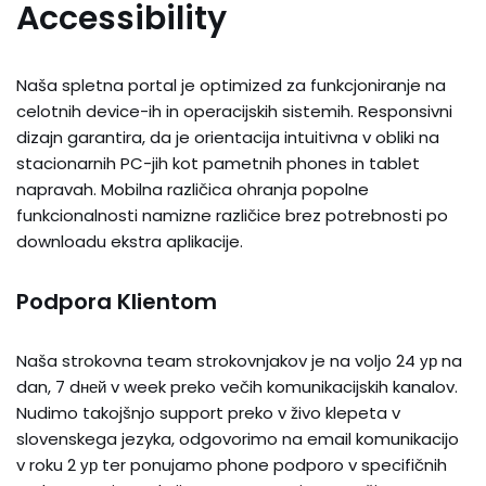
Accessibility
Naša spletna portal je optimized za funkcjoniranje na
celotnih device-ih in operacijskih sistemih. Responsivni
dizajn garantira, da je orientacija intuitivna v obliki na
stacionarnih PC-jih kot pametnih phones in tablet
napravah. Mobilna različica ohranja popolne
funkcionalnosti namizne različice brez potrebnosti po
downloadu ekstra aplikacije.
Podpora Klientom
Naša strokovna team strokovnjakov je na voljo 24 ур na
dan, 7 dней v week preko večih komunikacijskih kanalov.
Nudimo takojšnjo support preko v živo klepeta v
slovenskega jezyka, odgovorimo na email komunikacijo
v roku 2 ур ter ponujamo phone podporo v specifičnih