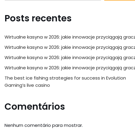
Posts recentes
Wirtualne kasyna w 2026: jakie innowacje przyciągają grac
Wirtualne kasyna w 2026: jakie innowacje przyciągają grac
Wirtualne kasyna w 2026: jakie innowacje przyciągają grac
Wirtualne kasyna w 2026: jakie innowacje przyciągają grac
The best ice fishing strategies for success in Evolution
Gaming’s live casino
Comentários
Nenhum comentário para mostrar.