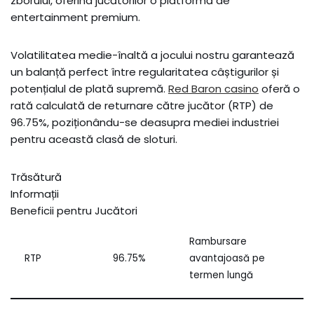
zborului, oferind jucătorilor o platformă de
entertainment premium.
Volatilitatea medie-înaltă a jocului nostru garantează
un balanță perfect între regularitatea câștigurilor și
potențialul de plată supremă.
Red Baron casino
oferă o
rată calculată de returnare către jucător (RTP) de
96.75%, poziționându-se deasupra mediei industriei
pentru această clasă de sloturi.
Trăsătură
Informații
Beneficii pentru Jucători
Rambursare
RTP
96.75%
avantajoasă pe
termen lungă