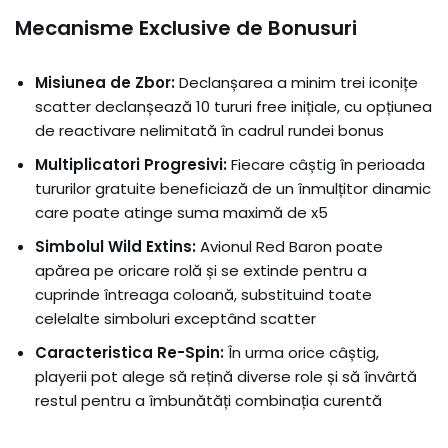
Mecanisme Exclusive de Bonusuri
Misiunea de Zbor:
Declanșarea a minim trei iconițe
scatter declanșează 10 tururi free inițiale, cu opțiunea
de reactivare nelimitată în cadrul rundei bonus
Multiplicatori Progresivi:
Fiecare câștig în perioada
tururilor gratuite beneficiază de un înmulțitor dinamic
care poate atinge suma maximă de x5
Simbolul Wild Extins:
Avionul Red Baron poate
apărea pe oricare rolă și se extinde pentru a
cuprinde întreaga coloană, substituind toate
celelalte simboluri exceptând scatter
Caracteristica Re-Spin:
În urma orice câștig,
playerii pot alege să rețină diverse role și să învârtă
restul pentru a îmbunătăți combinația curentă