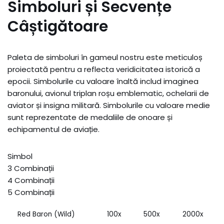
Simboluri și Secvențe
Câștigătoare
Paleta de simboluri în gameul nostru este meticuloș
proiectată pentru a reflecta veridicitatea istorică a
epocii. Simbolurile cu valoare înaltă includ imaginea
baronului, avionul triplan roșu emblematic, ochelarii de
aviator și insigna militară. Simbolurile cu valoare medie
sunt reprezentate de medaliile de onoare și
echipamentul de aviație.
Simbol
3 Combinații
4 Combinații
5 Combinații
Red Baron (Wild)
100x
500x
2000x