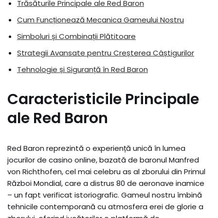
Trăsăturile Principale ale Red Baron
Cum Funcționează Mecanica Gameului Nostru
Simboluri și Combinații Plătitoare
Strategii Avansate pentru Creșterea Câștigurilor
Tehnologie și Siguranță în Red Baron
Caracteristicile Principale
ale Red Baron
Red Baron reprezintă o experiență unică în lumea
jocurilor de casino online, bazată de baronul Manfred
von Richthofen, cel mai celebru as al zborului din Primul
Război Mondial, care a distrus 80 de aeronave inamice
– un fapt verificat istoriografic. Gameul nostru îmbină
tehnicile contemporană cu atmosfera erei de glorie a