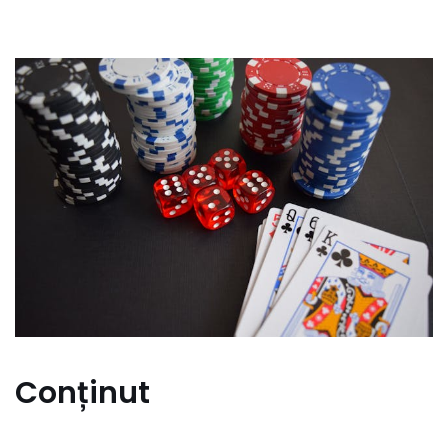
Conținut