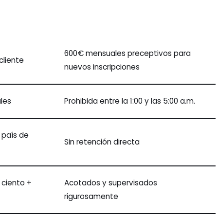
600€ mensuales preceptivos para
cliente
nuevos inscripciones
les
Prohibida entre la 1:00 y las 5:00 a.m.
 país de
Sin retención directa
 ciento +
Acotados y supervisados
rigurosamente