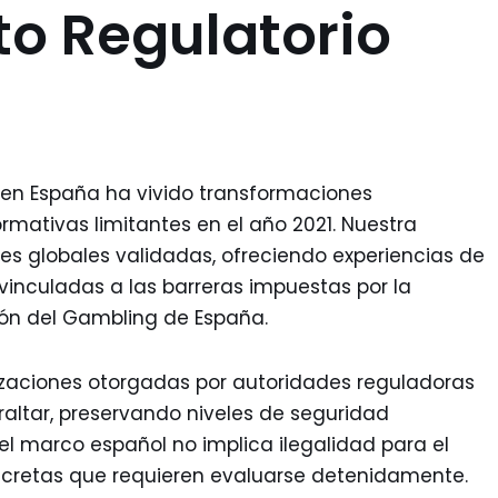
to Regulatorio
l en España ha vivido transformaciones
ormativas limitantes en el año 2021. Nuestra
s globales validadas, ofreciendo experiencias de
inculadas a las barreras impuestas por la
ón del Gambling de España.
izaciones otorgadas por autoridades reguladoras
altar, preservando niveles de seguridad
 el marco español no implica ilegalidad para el
ncretas que requieren evaluarse detenidamente.