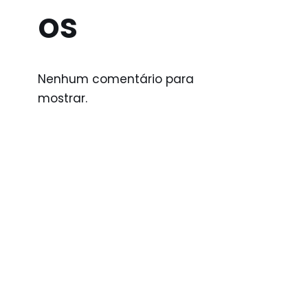
os
Nenhum comentário para
mostrar.