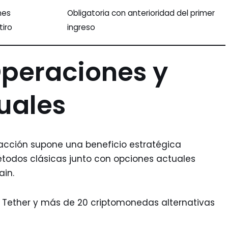
nes
Obligatoria con anterioridad del primer
tiro
ingreso
peraciones y
uales
sacción supone una beneficio estratégica
étodos clásicas junto con opciones actuales
in.
in, Tether y más de 20 criptomonedas alternativas