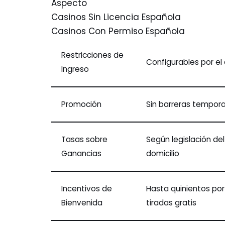
Aspecto
Casinos Sin Licencia Española
Casinos Con Permiso Española
Restricciones de
Configurables por el 
Ingreso
Promoción
Sin barreras tempora
Tasas sobre
Según legislación del
Ganancias
domicilio
Incentivos de
Hasta quinientos por
Bienvenida
tiradas gratis