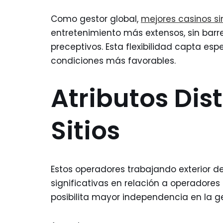
Como gestor global,
mejores casinos si
entretenimiento más extensos, sin barr
preceptivos. Esta flexibilidad capta e
condiciones más favorables.
Atributos Dist
Sitios
Estos operadores trabajando exterior d
significativas en relación a operadores
posibilita mayor independencia en la g