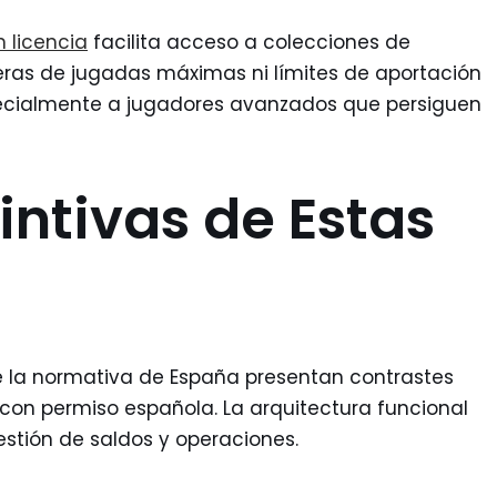
n licencia
facilita acceso a colecciones de
eras de jugadas máximas ni límites de aportación
specialmente a jugadores avanzados que persiguen
intivas de Estas
e la normativa de España presentan contrastes
 con permiso española. La arquitectura funcional
estión de saldos y operaciones.