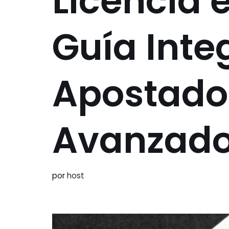
Licencia 
Guía Inte
Apostado
Avanzad
por
host