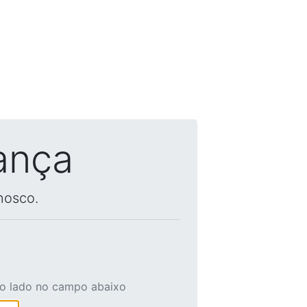
ança
nosco.
ao lado no campo abaixo