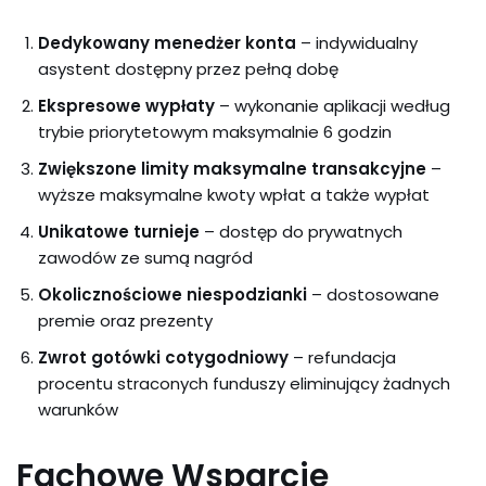
Dedykowany menedżer konta
– indywidualny
asystent dostępny przez pełną dobę
Ekspresowe wypłaty
– wykonanie aplikacji według
trybie priorytetowym maksymalnie 6 godzin
Zwiększone limity maksymalne transakcyjne
–
wyższe maksymalne kwoty wpłat a także wypłat
Unikatowe turnieje
– dostęp do prywatnych
zawodów ze sumą nagród
Okolicznościowe niespodzianki
– dostosowane
premie oraz prezenty
Zwrot gotówki cotygodniowy
– refundacja
procentu straconych funduszy eliminujący żadnych
warunków
Fachowe Wsparcie