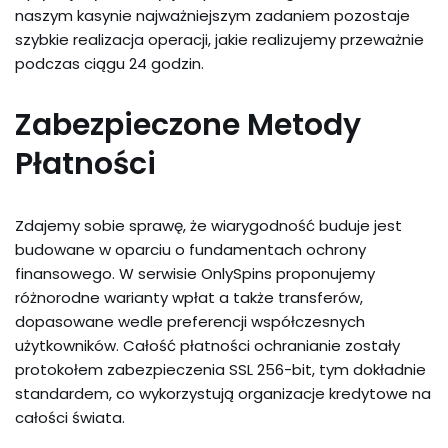
naszym kasynie najważniejszym zadaniem pozostaje
szybkie realizacja operacji, jakie realizujemy przeważnie
podczas ciągu 24 godzin.
Zabezpieczone Metody
Płatności
Zdajemy sobie sprawę, że wiarygodność buduje jest
budowane w oparciu o fundamentach ochrony
finansowego. W serwisie OnlySpins proponujemy
różnorodne warianty wpłat a także transferów,
dopasowane wedle preferencji współczesnych
użytkowników. Całość płatności ochranianie zostały
protokołem zabezpieczenia SSL 256-bit, tym dokładnie
standardem, co wykorzystują organizacje kredytowe na
całości świata.