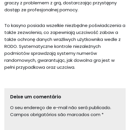
graczy z problemem z grą, dostarczając przystępny
dostęp ze profesjonalnej pomocy.
To kasyno posiada wszelkie niezbędne poświadczenia a
także zezwolenia, co zapewniają uczciwość zabaw a
także ochronę danych wrażliwych użytkownika wedle z
RODO. Systematyczne kontrole niezależnych
podmiotów sprawdzają systemy numerów
randomowych, gwarantując, jak dowolna gra jest w
pełni przypadkowa oraz uczciwa.
Deixe um comentário
O seu endereço de e-mail não será publicado.
Campos obrigatórios são marcados com
*