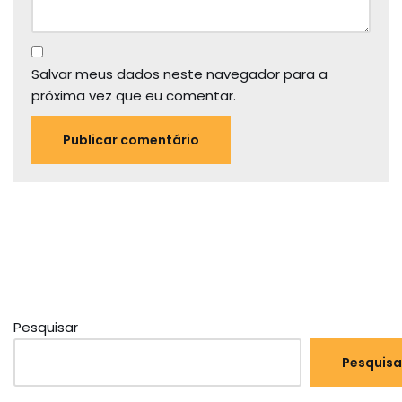
Salvar meus dados neste navegador para a
próxima vez que eu comentar.
Pesquisar
Pesquisa