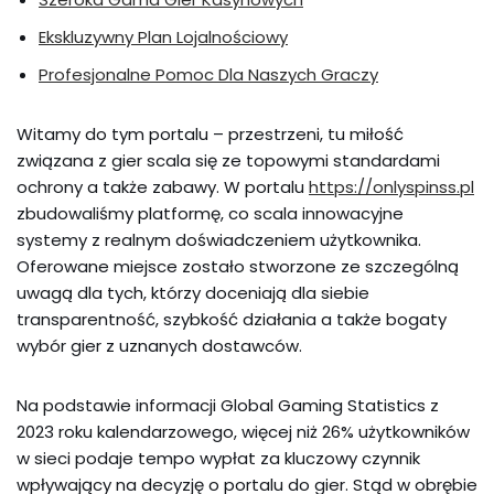
Ekskluzywny Plan Lojalnościowy
Profesjonalne Pomoc Dla Naszych Graczy
Witamy do tym portalu – przestrzeni, tu miłość
związana z gier scala się ze topowymi standardami
ochrony a także zabawy. W portalu
https://onlyspinss.pl
zbudowaliśmy platformę, co scala innowacyjne
systemy z realnym doświadczeniem użytkownika.
Oferowane miejsce zostało stworzone ze szczególną
uwagą dla tych, którzy doceniają dla siebie
transparentność, szybkość działania a także bogaty
wybór gier z uznanych dostawców.
Na podstawie informacji Global Gaming Statistics z
2023 roku kalendarzowego, więcej niż 26% użytkowników
w sieci podaje tempo wypłat za kluczowy czynnik
wpływający na decyzję o portalu do gier. Stąd w obrębie