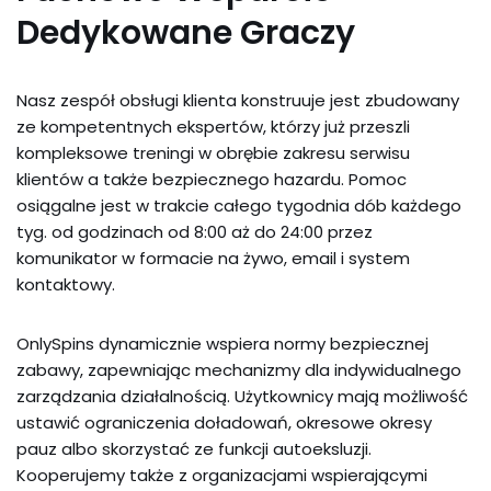
Dedykowane Graczy
Nasz zespół obsługi klienta konstruuje jest zbudowany
ze kompetentnych ekspertów, którzy już przeszli
kompleksowe treningi w obrębie zakresu serwisu
klientów a także bezpiecznego hazardu. Pomoc
osiągalne jest w trakcie całego tygodnia dób każdego
tyg. od godzinach od 8:00 aż do 24:00 przez
komunikator w formacie na żywo, email i system
kontaktowy.
OnlySpins dynamicznie wspiera normy bezpiecznej
zabawy, zapewniając mechanizmy dla indywidualnego
zarządzania działalnością. Użytkownicy mają możliwość
ustawić ograniczenia doładowań, okresowe okresy
pauz albo skorzystać ze funkcji autoeksluzji.
Kooperujemy także z organizacjami wspierającymi