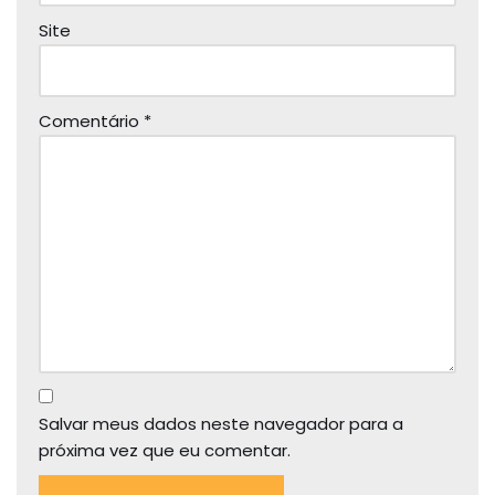
Site
Comentário
*
Salvar meus dados neste navegador para a
próxima vez que eu comentar.