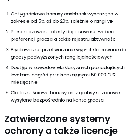
Cotygodniowe bonusy cashback wynoszące w
zakresie od 5% aż do 20% zależnie o rangi VIP
Personalizowane oferty dopasowane wobec
preferencji gracza a także rejestru aktywności
Błyskawiczne przetwarzanie wypłat skierowane do
graczy podwyższonych rang lojalnościowych
Dostęp w zawodów ekskluzywnych posiadających
kwotami nagród przekraczającymi 50 000 EUR
miesięcznie
Okolicznościowe bonusy oraz gratisy sezonowe
wysyłane bezpośrednio na konto gracza
Zatwierdzone systemy
ochrony a także licencje