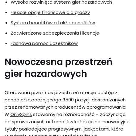
Wysoko rozwinięta system gier hazardowych
Flexible opcje finansowe dla graczy
System benefitów a także benefitów
Zatwierdzone zabezpieczenia i licencje
Fachowa pomoc uczestników
Nowoczesna przestrzeń
gier hazardowych
Oferowana przez nas przestrzeń oferuje dostęp z
ponad przekraczającego 3500 pozycji dostarczanych
przez renomowanych producentów oprogramowania.
W
OnlySpins
stawiamy na różnorodność – zaczynając
od sprawdzonych automatów kończąc na innowacyjne
tytuły posiadające progresywnymi jackpotami, które