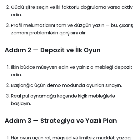
Güclü şifrə seçin və iki faktorlu doğrulama varsa aktiv
edin.
Profil məlumatlarını tam və düzgün yazın — bu, çıxarış
zamanı problemlərin qarşısını alır.
Addım 2 — Depozit və İlk Oyun
İlkin büdcə müəyyən edin və yalnız o məbləği depozit
edin.
Başlanğıc üçün demo modunda oyunları sınayın.
Real pul oynamağa keçəndə kiçik məbləğlərlə
başlayın.
Addım 3 — Strategiya və Yazılı Plan
Hər oyun üçün rol, məqsəd və limitsiz müddət yazaq: