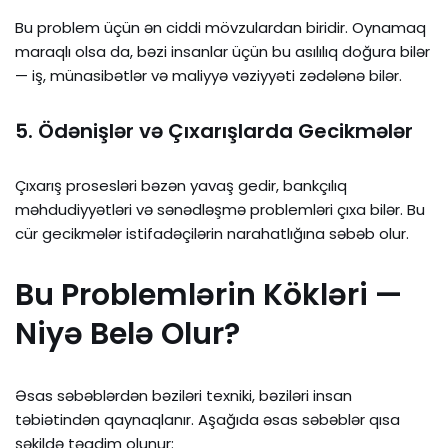
Bu problem üçün ən ciddi mövzulardan biridir. Oynamaq
maraqlı olsa da, bəzi insanlar üçün bu asılılıq doğura bilər
— iş, münasibətlər və maliyyə vəziyyəti zədələnə bilər.
5. Ödənişlər və Çıxarışlarda Gecikmələr
Çıxarış prosesləri bəzən yavaş gedir, bankçılıq
məhdudiyyətləri və sənədləşmə problemləri çıxa bilər. Bu
cür gecikmələr istifadəçilərin narahatlığına səbəb olur.
Bu Problemlərin Kökləri —
Niyə Belə Olur?
Əsas səbəblərdən bəziləri texniki, bəziləri insan
təbiətindən qaynaqlanır. Aşağıda əsas səbəblər qısa
şəkildə təqdim olunur: