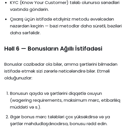
KYC (Know Your Customer) tələb olunursa sənədləri
vaxtında göndərin.
Çıxarış üçün istifadə etdiyiniz metodu əvvəlcədən
nəzərdən keçirin — bəzi metodlar daha sürətli, bəziləri
daha sərfəlidir.
Həll 6 — Bonusların Ağıllı İstifadəsi
Bonuslar cazibədar ola bilər, amma şərtlərini bilmədən
istifadə etmək sizi zərərlə nəticələndirə bilər. Etməli
olduğunuzlar:
Bonusun qayda və şərtlərini diqqətlə oxuyun
(wagering requirements, maksimum mərc, etibarlılıq
müddəti və s.).
Əgər bonus mərc tələbləri çox yüksəkdirsə və ya
şərtlər məhdudlaşdırıcıdırsa, bonusu rədd edin.