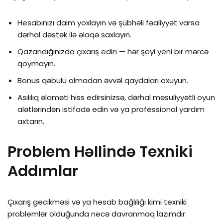
Hesabınızı daim yoxlayın və şübhəli fəaliyyət varsa
dərhal dəstək ilə əlaqə saxlayın.
Qazandığınızda çıxarış edin — hər şeyi yeni bir mərcə
qoymayın.
Bonus qəbulu olmadan əvvəl qaydaları oxuyun.
Asılılıq əlaməti hiss edirsinizsə, dərhal məsuliyyətli oyun
alətlərindən istifadə edin və ya professional yardım
axtarın.
Problem Həllində Texniki
Addımlar
Çıxarış gecikməsi və ya hesab bağlılığı kimi texniki
problemlər olduğunda necə davranmaq lazımdır: