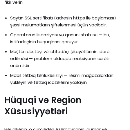
fikir verin:
Saytın SSL sertifikatı (adresin https ilə başlaması) —
şəxsi məlumatların şifrələnməsi üçün vacibdir.
Operatorun lisenziyası və qanuni statusu — bu,
istifadəçinin hüquqlarını qoruyur.
Müştəri dəstəyi və istifadəçi şikayətlərinin idarə
edilməsi — problem olduqda reaksiyanın sürəti
önəmlidir.
Mobil tətbiq təhlükəsizliyi — rəsmi mağazalardan
yükləyin və tətbiq icazələrini yoxlayın.
Hüquqi və Region
Xüsusiyyətləri
Hər ölkənin, o cümlədən Azərbaycanın, qumar və