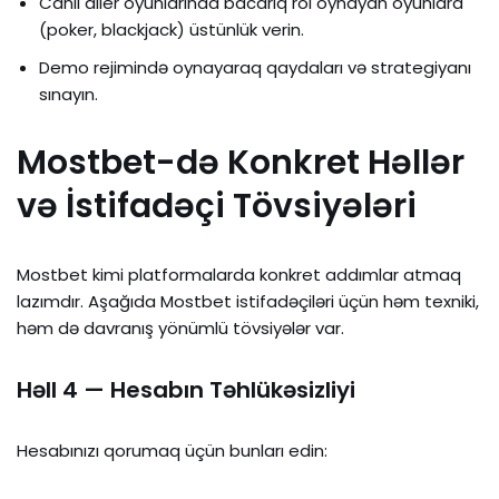
Canlı diler oyunlarında bacarıq rol oynayan oyunlara
(poker, blackjack) üstünlük verin.
Demo rejimində oynayaraq qaydaları və strategiyanı
sınayın.
Mostbet-də Konkret Həllər
və İstifadəçi Tövsiyələri
Mostbet kimi platformalarda konkret addımlar atmaq
lazımdır. Aşağıda Mostbet istifadəçiləri üçün həm texniki,
həm də davranış yönümlü tövsiyələr var.
Həll 4 — Hesabın Təhlükəsizliyi
Hesabınızı qorumaq üçün bunları edin: