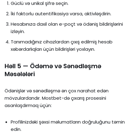
Güclü və unikal şifrə seçin.
İki faktorlu autentifikasiya varsa, aktivləşdirin.
Hesabınıza daxil olan e-poçt və ödəniş bildirişlərini
izləyin.
Tanımadığınız cihazlardan çıxış edilmiş hesab
xəbərdarlıqları üçün bildirişləri yoxlayın.
Həll 5 — Ödəmə və Sənədləşmə
Məsələləri
Ödənişlər və sənədləşmə ən çox narahat edən
mövzulardandır. Mostbet-də çıxarış prosesini
asanlaşdırmaq üçün:
Profilinizdəki şəxsi məlumatların doğruluğunu təmin
edin.