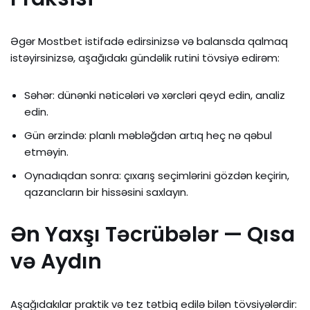
Əgər Mostbet istifadə edirsinizsə və balansda qalmaq
istəyirsinizsə, aşağıdakı gündəlik rutini tövsiyə edirəm:
Səhər: dünənki nəticələri və xərcləri qeyd edin, analiz
edin.
Gün ərzində: planlı məbləğdən artıq heç nə qəbul
etməyin.
Oynadıqdan sonra: çıxarış seçimlərini gözdən keçirin,
qazancların bir hissəsini saxlayın.
Ən Yaxşı Təcrübələr — Qısa
və Aydın
Aşağıdakılar praktik və tez tətbiq edilə bilən tövsiyələrdir: