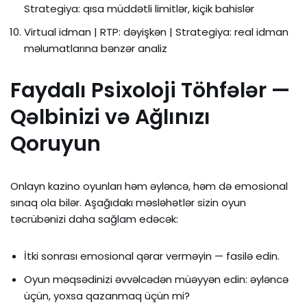
Strategiya: qısa müddətli limitlər, kiçik bahislər
Virtual idman | RTP: dəyişkən | Strategiya: real idman
məlumatlarına bənzər analiz
Faydalı Psixoloji Töhfələr —
Qəlbinizi və Ağlınızı
Qoruyun
Onlayn kazino oyunları həm əyləncə, həm də emosional
sınaq ola bilər. Aşağıdakı məsləhətlər sizin oyun
təcrübənizi daha sağlam edəcək:
İtki sonrası emosional qərar verməyin — fasilə edin.
Oyun məqsədinizi əvvəlcədən müəyyən edin: əyləncə
üçün, yoxsa qazanmaq üçün mi?