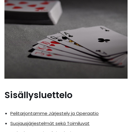
Sisällysluettelo
Pelitarjontamme Järjestely ja Operaatio
Suojausjärjestelmät sekä Toimiluvat