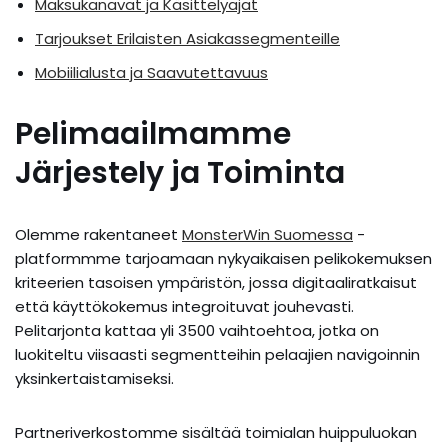
Maksukanavat ja Käsittelyajat
Tarjoukset Erilaisten Asiakassegmenteille
Mobiilialusta ja Saavutettavuus
Pelimaailmamme
Järjestely ja Toiminta
Olemme rakentaneet
MonsterWin Suomessa
-
platformmme tarjoamaan nykyaikaisen pelikokemuksen
kriteerien tasoisen ympäristön, jossa digitaaliratkaisut
että käyttökokemus integroituvat jouhevasti.
Pelitarjonta kattaa yli 3500 vaihtoehtoa, jotka on
luokiteltu viisaasti segmentteihin pelaajien navigoinnin
yksinkertaistamiseksi.
Partneriverkostomme sisältää toimialan huippuluokan