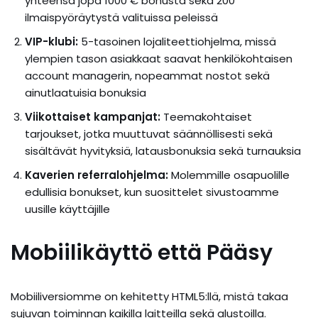
yhteensä jopa 1000 € bonusta sekä 200
ilmaispyöräytystä valituissa peleissä
VIP-klubi:
5-tasoinen lojaliteettiohjelma, missä
ylempien tason asiakkaat saavat henkilökohtaisen
account managerin, nopeammat nostot sekä
ainutlaatuisia bonuksia
Viikottaiset kampanjat:
Teemakohtaiset
tarjoukset, jotka muuttuvat säännöllisesti sekä
sisältävät hyvityksiä, latausbonuksia sekä turnauksia
Kaverien referralohjelma:
Molemmille osapuolille
edullisia bonukset, kun suosittelet sivustoamme
uusille käyttäjille
Mobiilikäyttö että Pääsy
Mobiiliversiomme on kehitetty HTML5:llä, mistä takaa
sujuvan toiminnan kaikilla laitteilla sekä alustoilla.