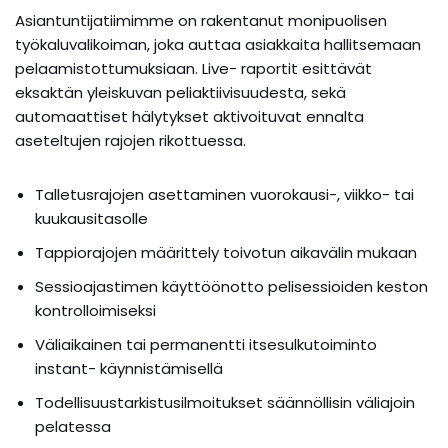
Asiantuntijatiimimme on rakentanut monipuolisen
työkaluvalikoiman, joka auttaa asiakkaita hallitsemaan
pelaamistottumuksiaan. Live- raportit esittävät
eksaktän yleiskuvan peliaktiivisuudesta, sekä
automaattiset hälytykset aktivoituvat ennalta
aseteltujen rajojen rikottuessa.
Talletusrajojen asettaminen vuorokausi-, viikko- tai
kuukausitasolle
Tappiorajojen määrittely toivotun aikavälin mukaan
Sessioajastimen käyttöönotto pelisessioiden keston
kontrolloimiseksi
Väliaikainen tai permanentti itsesulkutoiminto
instant- käynnistämisellä
Todellisuustarkistusilmoitukset säännöllisin väliajoin
pelatessa