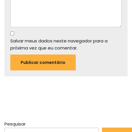
Salvar meus dados neste navegador para a
próxima vez que eu comentar.
Pesquisar