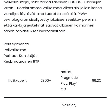
pelivalmistajia, mikä takaa tasaisen uutuus- julkaisujen
virran. Tuoreistamme valikoimaa viikottain, jolloin kanta-
vierailijat löytävät aina tuoretta sisältöä. RNG-
teknologia on sisällytetty jokaiseen verkko- peleihin,
että kaikki järjestelmät saavat ulkoisen kolmannen
tahon tarkastukset kvartaaleittain.
Pelisegmentti
Pelivalikoima
Parhaat Kehittäjät
Keskimääräinen RTP
NetEnt,
Pragmatic
Kolikkopelit
2800+
96.2%
Play, Play’n
GO
Evolution,