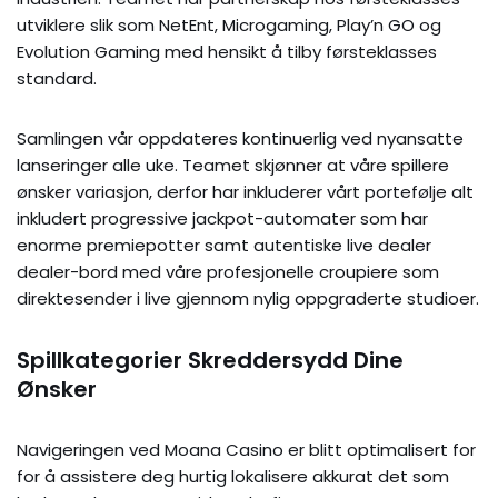
utviklere slik som NetEnt, Microgaming, Play’n GO og
Evolution Gaming med hensikt å tilby førsteklasses
standard.
Samlingen vår oppdateres kontinuerlig ved nyansatte
lanseringer alle uke. Teamet skjønner at våre spillere
ønsker variasjon, derfor har inkluderer vårt portefølje alt
inkludert progressive jackpot-automater som har
enorme premiepotter samt autentiske live dealer
dealer-bord med våre profesjonelle croupiere som
direktesender i live gjennom nylig oppgraderte studioer.
Spillkategorier Skreddersydd Dine
Ønsker
Navigeringen ved Moana Casino er blitt optimalisert for
for å assistere deg hurtig lokalisere akkurat det som