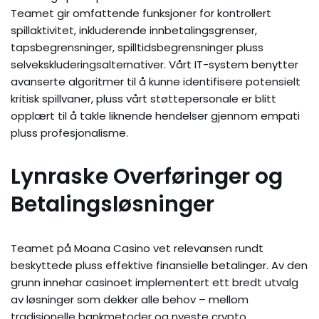
Teamet gir omfattende funksjoner for kontrollert
spillaktivitet, inkluderende innbetalingsgrenser,
tapsbegrensninger, spilltidsbegrensninger pluss
selvekskluderingsalternativer. Vårt IT-system benytter
avanserte algoritmer til å kunne identifisere potensielt
kritisk spillvaner, pluss vårt støttepersonale er blitt
opplært til å takle liknende hendelser gjennom empati
pluss profesjonalisme.
Lynraske Overføringer og
Betalingsløsninger
Teamet på Moana Casino vet relevansen rundt
beskyttede pluss effektive finansielle betalinger. Av den
grunn innehar casinoet implementert ett bredt utvalg
av løsninger som dekker alle behov – mellom
tradisjonelle bankmetoder og nyeste crypto.