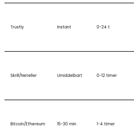
Trustly
Instant
0-24 t
Skrill/Neteller
Umiddelbart
0-12 timer
Bitcoin/Ethereum
15-30 min
1-4 timer