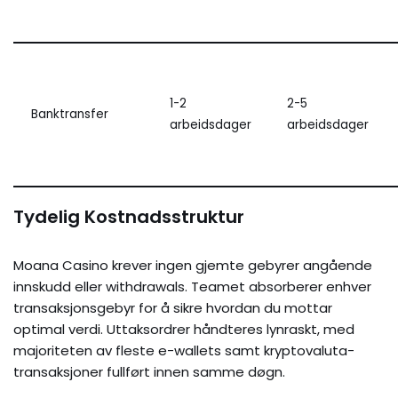
1-2
2-5
Banktransfer
arbeidsdager
arbeidsdager
Tydelig Kostnadsstruktur
Moana Casino krever ingen gjemte gebyrer angående
innskudd eller withdrawals. Teamet absorberer enhver
transaksjonsgebyr for å sikre hvordan du mottar
optimal verdi. Uttaksordrer håndteres lynraskt, med
majoriteten av fleste e-wallets samt kryptovaluta-
transaksjoner fullført innen samme døgn.