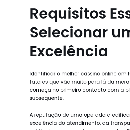
Requisitos Es
Selecionar u
Excelência
Identificar o melhor cassino online em
fatores que vão muito para lá da mera v
começa no primeiro contacto com a pl
subsequente.
A reputação de uma operadora edifica
excelência do atendimento, da trans