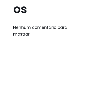
os
Nenhum comentário para
mostrar.