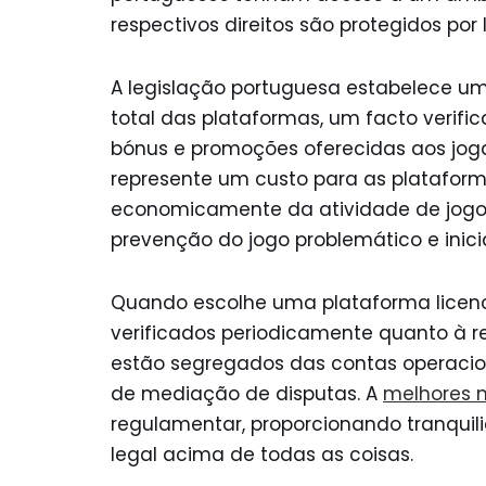
respectivos direitos são protegidos por l
A legislação portuguesa estabelece um t
total das plataformas, um facto verifi
bónus e promoções oferecidas aos jogad
represente um custo para as plataform
economicamente da atividade de jogo 
prevenção do jogo problemático e inicia
Quando escolhe uma plataforma licenci
verificados periodicamente quanto à re
estão segregados das contas operaci
de mediação de disputas. A
melhores n
regulamentar, proporcionando tranquil
legal acima de todas as coisas.