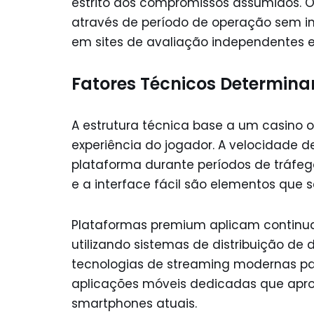
estrito dos compromissos assumidos. 
através de período de operação sem in
em sites de avaliação independentes e 
Fatores Técnicos Determina
A estrutura técnica base a um casino 
experiência do jogador. A velocidade d
plataforma durante períodos de tráfe
e a interface fácil são elementos que
Plataformas premium aplicam continua
utilizando sistemas de distribuição de 
tecnologias de streaming modernas pa
aplicações móveis dedicadas que apr
smartphones atuais.