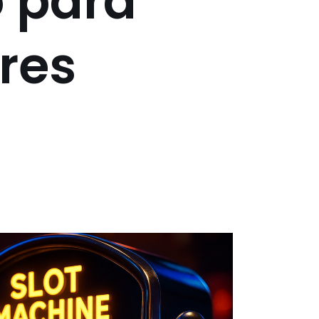
 para
res