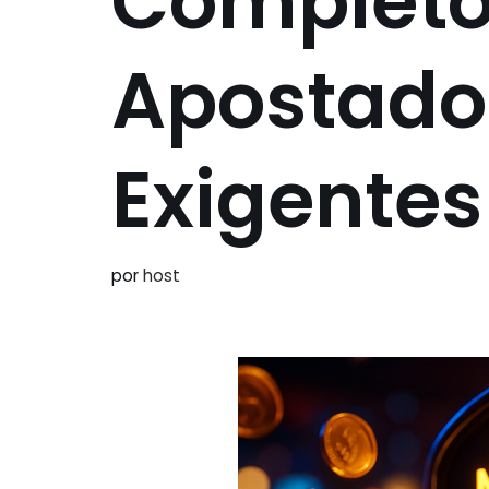
Completo
Apostado
Exigentes
por
host