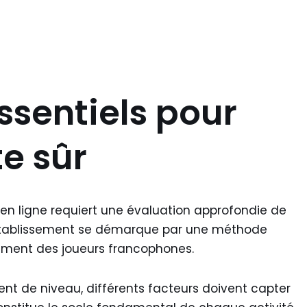
sentiels pour
te sûr
 en ligne requiert une évaluation approfondie de
établissement se démarque par une méthode
tement des joueurs francophones.
nt de niveau, différents facteurs doivent capter