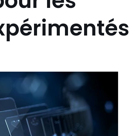
our les
expérimentés