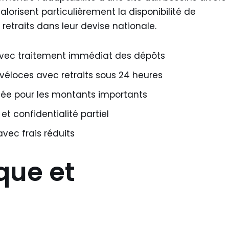
lorisent particulièrement la disponibilité de
t retraits dans leur devise nationale.
 avec traitement immédiat des dépôts
s véloces avec retraits sous 24 heures
isée pour les montants importants
t confidentialité partiel
avec frais réduits
que et