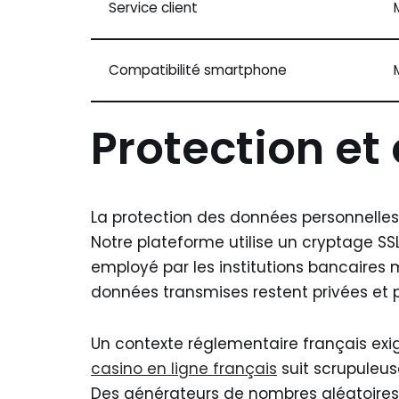
Service client
Compatibilité smartphone
Protection et
La protection des données personnelles 
Notre plateforme utilise un cryptage SS
employé par les institutions bancaires 
données transmises restent privées et p
Un contexte réglementaire français exig
casino en ligne français
suit scrupuleus
Des générateurs de nombres aléatoires (