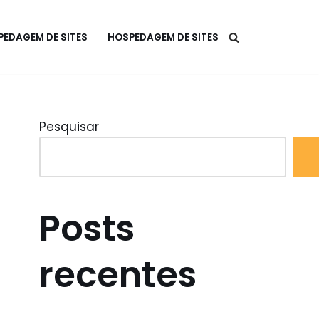
EDAGEM DE SITES
HOSPEDAGEM DE SITES
Pesquisar
Posts
recentes