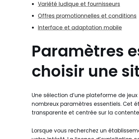
Variété ludique et fournisseurs
Offres promotionnelles et conditions
Interface et adaptation mobile
Paramètres es
choisir une si
Une sélection d’une plateforme de jeux
nombreux paramètres essentiels. Cet 
transparente et centrée sur la conten
Lorsque vous recherchez un établisseme