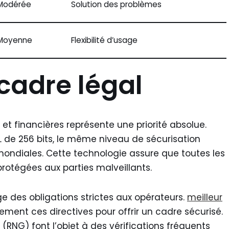
Modérée
Solution des problèmes
Moyenne
Flexibilité d’usage
 cadre légal
et financières représente une priorité absolue.
L de 256 bits, le même niveau de sécurisation
mondiales. Cette technologie assure que toutes les
rotégées aux parties malveillants.
e des obligations strictes aux opérateurs.
meilleur
ement ces directives pour offrir un cadre sécurisé.
RNG) font l’objet à des vérifications fréquents