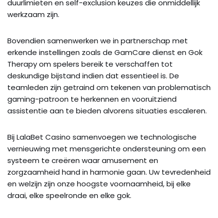
duurlimieten en self-exclusion keuzes die onmiddellijk
werkzaam zijn.
Bovendien samenwerken we in partnerschap met
erkende instellingen zoals de GamCare dienst en Gok
Therapy om spelers bereik te verschaffen tot
deskundige bijstand indien dat essentieel is. De
teamleden zijn getraind om tekenen van problematisch
gaming-patroon te herkennen en vooruitziend
assistentie aan te bieden alvorens situaties escaleren.
Bij LalaBet Casino samenvoegen we technologische
vernieuwing met mensgerichte ondersteuning om een
systeem te creëren waar amusement en
zorgzaamheid hand in harmonie gaan. Uw tevredenheid
en welzijn zijn onze hoogste voornaamheid, bij elke
draai, elke speelronde en elke gok.