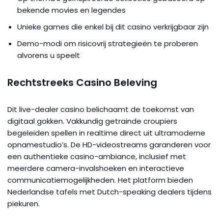
bekende movies en legendes
Unieke games die enkel bij dit casino verkrijgbaar zijn
Demo-modi om risicovrij strategieën te proberen
alvorens u speelt
Rechtstreeks Casino Beleving
Dit live-dealer casino belichaamt de toekomst van
digitaal gokken. Vakkundig getrainde croupiers
begeleiden spellen in realtime direct uit ultramoderne
opnamestudio’s. De HD-videostreams garanderen voor
een authentieke casino-ambiance, inclusief met
meerdere camera-invalshoeken en interactieve
communicatiemogelijkheden. Het platform bieden
Nederlandse tafels met Dutch-speaking dealers tijdens
piekuren.