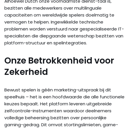
Alhoewel Dutch onze voornaamste dienst-taal is,
bezitten alle medewerkers over multilinguale
capaciteiten om wereldwijde spelers doelmatig te
vermogen te helpen. Ingewikkelde technische
problemen worden verstuurd naar gespecialiseerde IT-
specialisten die diepgaande wetenschap bezitten van
platform-structuur en spelintegraties.
Onze Betrokkenheid voor
Zekerheid
Bewust spelen is géén marketing-uitspraak bij dit
speelhuis – het is een hoofdwaarde die alle functionele
keuzes bepaalt. Het platform leveren uitgebreide
zelfcontrole-instrumenten waardoor deelnemers
volledige beheersing bezitten over persoonlijke
gaming-gedrag. Dit omvat stortingslimieten, game-