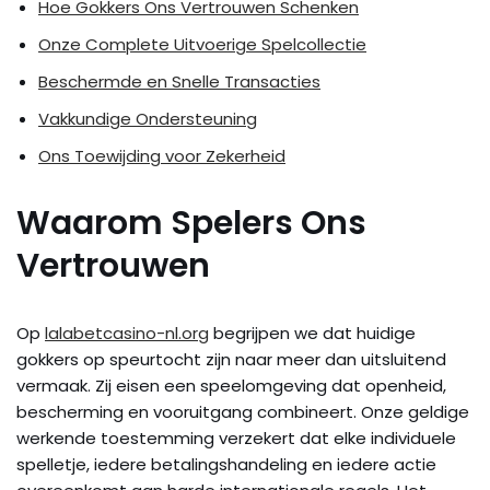
Hoe Gokkers Ons Vertrouwen Schenken
Onze Complete Uitvoerige Spelcollectie
Beschermde en Snelle Transacties
Vakkundige Ondersteuning
Ons Toewijding voor Zekerheid
Waarom Spelers Ons
Vertrouwen
Op
lalabetcasino-nl.org
begrijpen we dat huidige
gokkers op speurtocht zijn naar meer dan uitsluitend
vermaak. Zij eisen een speelomgeving dat openheid,
bescherming en vooruitgang combineert. Onze geldige
werkende toestemming verzekert dat elke individuele
spelletje, iedere betalingshandeling en iedere actie