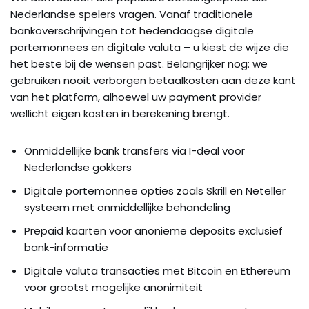
Nederlandse spelers vragen. Vanaf traditionele
bankoverschrijvingen tot hedendaagse digitale
portemonnees en digitale valuta – u kiest de wijze die
het beste bij de wensen past. Belangrijker nog: we
gebruiken nooit verborgen betaalkosten aan deze kant
van het platform, alhoewel uw payment provider
wellicht eigen kosten in berekening brengt.
Onmiddellijke bank transfers via I-deal voor
Nederlandse gokkers
Digitale portemonnee opties zoals Skrill en Neteller
systeem met onmiddellijke behandeling
Prepaid kaarten voor anonieme deposits exclusief
bank-informatie
Digitale valuta transacties met Bitcoin en Ethereum
voor grootst mogelijke anonimiteit