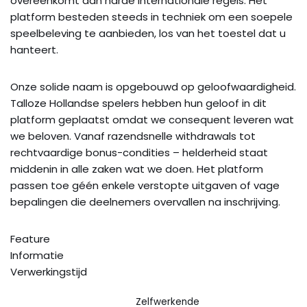
overeenkomt aan harde internationale regels. Het
platform besteden steeds in techniek om een soepele
speelbeleving te aanbieden, los van het toestel dat u
hanteert.
Onze solide naam is opgebouwd op geloofwaardigheid.
Talloze Hollandse spelers hebben hun geloof in dit
platform geplaatst omdat we consequent leveren wat
we beloven. Vanaf razendsnelle withdrawals tot
rechtvaardige bonus-condities – helderheid staat
middenin in alle zaken wat we doen. Het platform
passen toe géén enkele verstopte uitgaven of vage
bepalingen die deelnemers overvallen na inschrijving.
Feature
Informatie
Verwerkingstijd
Zelfwerkende