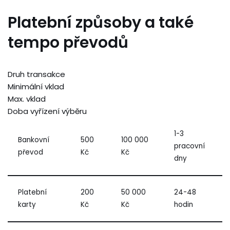
Platební způsoby a také
tempo převodů
Druh transakce
Minimální vklad
Max. vklad
Doba vyřízení výběru
1-3
Bankovní
500
100 000
pracovní
převod
Kč
Kč
dny
Platební
200
50 000
24-48
karty
Kč
Kč
hodin