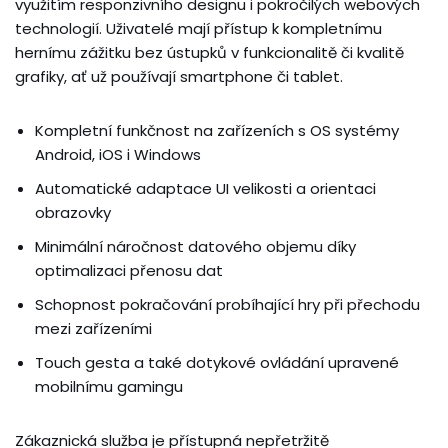
využitím responzivního designu i pokročilých webových
technologií. Uživatelé mají přístup k kompletnímu
hernímu zážitku bez ústupků v funkcionalitě či kvalitě
grafiky, ať už používají smartphone či tablet.
Kompletní funkčnost na zařízeních s OS systémy
Android, iOS i Windows
Automatické adaptace UI velikosti a orientaci
obrazovky
Minimální náročnost datového objemu díky
optimalizaci přenosu dat
Schopnost pokračování probíhající hry při přechodu
mezi zařízeními
Touch gesta a také dotykové ovládání upravené
mobilnímu gamingu
Zákaznická služba je přístupná nepřetržitě