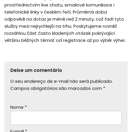
prostřednictvím live chatu, emailové komunikace i
telefonické linky v českém řeči. Průměrná doba
odpovědi na dotaz je méně než 2 minuty, což řadí tyto
služby mezi nejrychlejší na trhu. Poskytujeme rovněž
rozsáhlou část často kladených otázek pokrývající
většinu běžných témat od registrace až po výběr výher.
Deixe um comentário
O seu endereço de e-mail não será publicado.
Campos obrigatórios são marcados com
*
Nome
*
E-mail
*