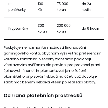
E-
100
75 000
do 24
peněženky
Kč
korun
hodin
300
200 000
Kryptoměny
do 6 hodin
korun
korun
Poskytujeme rozmanité možnosti financování
gamingového konta, abychom vyšli vstříc preferencím
každého zákazníka. Všechny transakce podléhají
vícefázovým ověřením dle pravidel pro prevenci praní
špinavých financí. Implementovali jsme řešení
okamžitého připisování vkladů na účet, což dovoluje
začít hrát během několika vteřin po realizaci platby.
Ochrana platebních prostředků