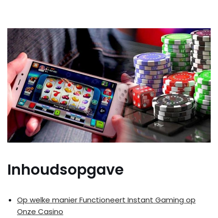
Inhoudsopgave
Op welke manier Functioneert Instant Gaming op
Onze Casino