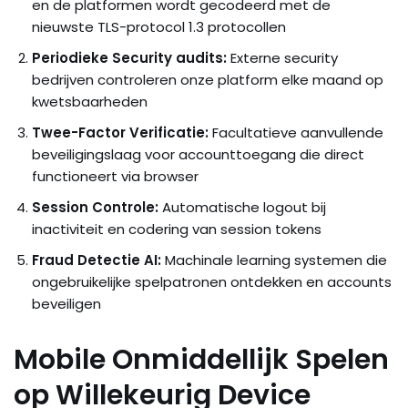
en de platformen wordt gecodeerd met de
nieuwste TLS-protocol 1.3 protocollen
Periodieke Security audits:
Externe security
bedrijven controleren onze platform elke maand op
kwetsbaarheden
Twee-Factor Verificatie:
Facultatieve aanvullende
beveiligingslaag voor accounttoegang die direct
functioneert via browser
Session Controle:
Automatische logout bij
inactiviteit en codering van session tokens
Fraud Detectie AI:
Machinale learning systemen die
ongebruikelijke spelpatronen ontdekken en accounts
beveiligen
Mobile Onmiddellijk Spelen
op Willekeurig Device