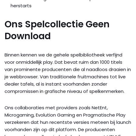
herstarts
Ons Spelcollectie Geen
Download
Binnen kennen we de gehele spelbibliotheek verfijnd
voor onmiddellijk play. Dat bevat ruim dan 1000 titels
van prominente producenten die al naadloos draaien in
je webbrowser. Van traditionele fruitmachines tot live
dealer tafels, al is instant voorhanden zonder
compromissen in grafische niveau of spelkenmerken.
Ons collaboraties met providers zoals NetEnt,
Microgaming, Evolution Gaming en Pragmatische Play
verzekeren dat hun recentste versies meteen bij launch
voorhanden zijn op dit platform. De producenten