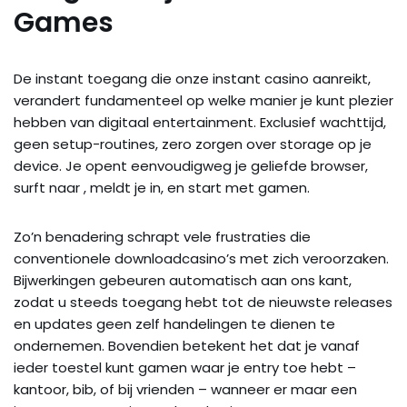
Games
De instant toegang die onze instant casino aanreikt,
verandert fundamenteel op welke manier je kunt plezier
hebben van digitaal entertainment. Exclusief wachttijd,
geen setup-routines, zero zorgen over storage op je
device. Je opent eenvoudigweg je geliefde browser,
surft naar , meldt je in, en start met gamen.
Zo’n benadering schrapt vele frustraties die
conventionele downloadcasino’s met zich veroorzaken.
Bijwerkingen gebeuren automatisch aan ons kant,
zodat u steeds toegang hebt tot de nieuwste releases
en updates geen zelf handelingen te dienen te
ondernemen. Bovendien betekent het dat je vanaf
ieder toestel kunt gamen waar je entry toe hebt –
kantoor, bib, of bij vrienden – wanneer er maar een