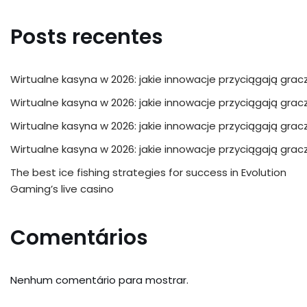
Posts recentes
Wirtualne kasyna w 2026: jakie innowacje przyciągają grac
Wirtualne kasyna w 2026: jakie innowacje przyciągają grac
Wirtualne kasyna w 2026: jakie innowacje przyciągają grac
Wirtualne kasyna w 2026: jakie innowacje przyciągają grac
The best ice fishing strategies for success in Evolution
Gaming’s live casino
Comentários
Nenhum comentário para mostrar.