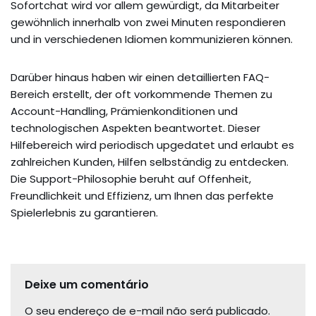
Sofortchat wird vor allem gewürdigt, da Mitarbeiter
gewöhnlich innerhalb von zwei Minuten respondieren
und in verschiedenen Idiomen kommunizieren können.
Darüber hinaus haben wir einen detaillierten FAQ-
Bereich erstellt, der oft vorkommende Themen zu
Account-Handling, Prämienkonditionen und
technologischen Aspekten beantwortet. Dieser
Hilfebereich wird periodisch upgedatet und erlaubt es
zahlreichen Kunden, Hilfen selbständig zu entdecken.
Die Support-Philosophie beruht auf Offenheit,
Freundlichkeit und Effizienz, um Ihnen das perfekte
Spielerlebnis zu garantieren.
Deixe um comentário
O seu endereço de e-mail não será publicado.