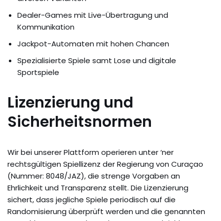
Dealer-Games mit Live-Übertragung und
Kommunikation
Jackpot-Automaten mit hohen Chancen
Spezialisierte Spiele samt Lose und digitale
Sportspiele
Lizenzierung und
Sicherheitsnormen
Wir bei unserer Plattform operieren unter ‘ner
rechtsgültigen Spiellizenz der Regierung von Curaçao
(Nummer: 8048/JAZ), die strenge Vorgaben an
Ehrlichkeit und Transparenz stellt. Die Lizenzierung
sichert, dass jegliche Spiele periodisch auf die
Randomisierung überprüft werden und die genannten