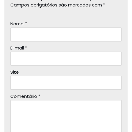
Campos obrigatórios são marcados com
*
Nome
*
E-mail
*
Site
Comentário
*