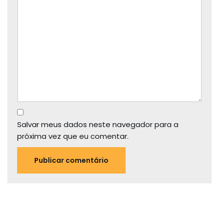
Salvar meus dados neste navegador para a
próxima vez que eu comentar.