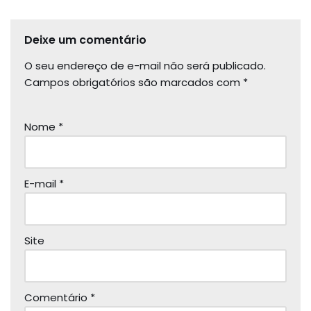
Deixe um comentário
O seu endereço de e-mail não será publicado.
Campos obrigatórios são marcados com
*
Nome
*
E-mail
*
Site
Comentário
*