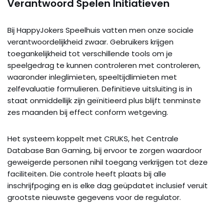
Verantwoord Spelen Initiatieven
Bij HappyJokers Speelhuis vatten men onze sociale
verantwoordelijkheid zwaar. Gebruikers krijgen
toegankelijkheid tot verschillende tools om je
speelgedrag te kunnen controleren met controleren,
waaronder inleglimieten, speeltijdlimieten met
zelfevaluatie formulieren. Definitieve uitsluiting is in
staat onmiddellijk zijn geïnitieerd plus blijft tenminste
zes maanden bij effect conform wetgeving.
Het systeem koppelt met CRUKS, het Centrale
Database Ban Gaming, bij ervoor te zorgen waardoor
geweigerde personen nihil toegang verkrijgen tot deze
faciliteiten. Die controle heeft plaats bij alle
inschrijfpoging en is elke dag geüpdatet inclusief veruit
grootste nieuwste gegevens voor de regulator.