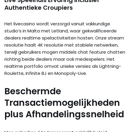
Authentieke Croupiers
Het livecasino wordt verzorgd vanuit vakkundige
studio’s in Malta met Letland, waar gekwalificeerde
dealers realtime spelactiviteiten hosten. Onze stream
resolutie haalt 4K resolutie met stabiele netwerken,
terwijl gebruikers mogen middels chat feature chatten
richting beide dealers maar ook medespelers. Het
realtime portfolio omvat unieke versies als Lightning-
Roulette, Infinite BJ en Monopoly-Live.
Beschermde
Transactiemogelijkheden
plus Afhandelingssnelheid