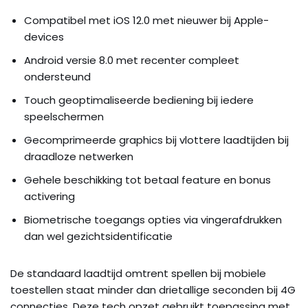
Compatibel met iOS 12.0 met nieuwer bij Apple-
devices
Android versie 8.0 met recenter compleet
ondersteund
Touch geoptimaliseerde bediening bij iedere
speelschermen
Gecomprimeerde graphics bij vlottere laadtijden bij
draadloze netwerken
Gehele beschikking tot betaal feature en bonus
activering
Biometrische toegangs opties via vingerafdrukken
dan wel gezichtsidentificatie
De standaard laadtijd omtrent spellen bij mobiele
toestellen staat minder dan drietallige seconden bij 4G
connecties. Deze tech opzet gebruikt toepassing met