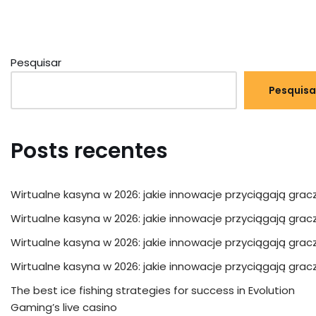
Pesquisar
Pesquisa
Posts recentes
Wirtualne kasyna w 2026: jakie innowacje przyciągają grac
Wirtualne kasyna w 2026: jakie innowacje przyciągają grac
Wirtualne kasyna w 2026: jakie innowacje przyciągają grac
Wirtualne kasyna w 2026: jakie innowacje przyciągają grac
The best ice fishing strategies for success in Evolution
Gaming’s live casino