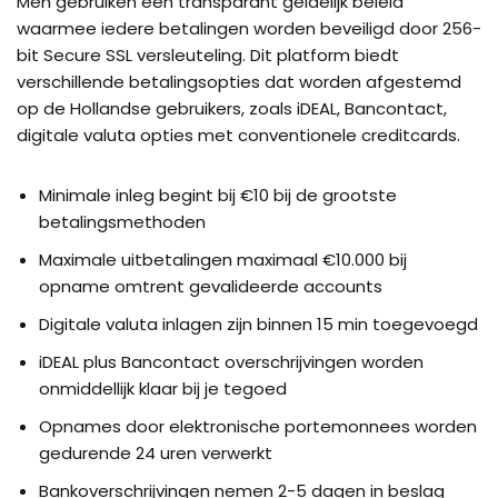
Men gebruiken één transparant geldelijk beleid
waarmee iedere betalingen worden beveiligd door 256-
bit Secure SSL versleuteling. Dit platform biedt
verschillende betalingsopties dat worden afgestemd
op de Hollandse gebruikers, zoals iDEAL, Bancontact,
digitale valuta opties met conventionele creditcards.
Minimale inleg begint bij €10 bij de grootste
betalingsmethoden
Maximale uitbetalingen maximaal €10.000 bij
opname omtrent gevalideerde accounts
Digitale valuta inlagen zijn binnen 15 min toegevoegd
iDEAL plus Bancontact overschrijvingen worden
onmiddellijk klaar bij je tegoed
Opnames door elektronische portemonnees worden
gedurende 24 uren verwerkt
Bankoverschrijvingen nemen 2-5 dagen in beslag