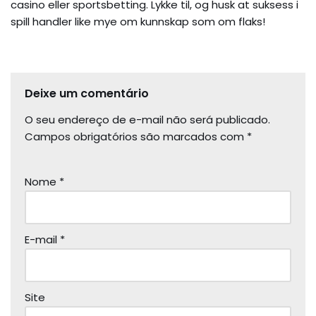
casino eller sportsbetting. Lykke til, og husk at suksess i
spill handler like mye om kunnskap som om flaks!
Deixe um comentário
O seu endereço de e-mail não será publicado.
Campos obrigatórios são marcados com
*
Nome
*
E-mail
*
Site