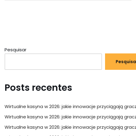
Pesquisar
Pesquisa
Posts recentes
Wirtualne kasyna w 2026: jakie innowacje przyciągają grac
Wirtualne kasyna w 2026: jakie innowacje przyciągają grac
Wirtualne kasyna w 2026: jakie innowacje przyciągają grac