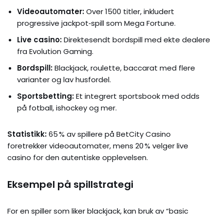
Videoautomater:
Over 1500 titler, inkludert
progressive jackpot‑spill som Mega Fortune.
Live casino:
Direktesendt bordspill med ekte dealere
fra Evolution Gaming.
Bordspill:
Blackjack, roulette, baccarat med flere
varianter og lav husfordel.
Sportsbetting:
Et integrert sportsbook med odds
på fotball, ishockey og mer.
Statistikk:
65 % av spillere på BetCity Casino
foretrekker videoautomater, mens 20 % velger live
casino for den autentiske opplevelsen.
Eksempel på spillstrategi
For en spiller som liker blackjack, kan bruk av “basic