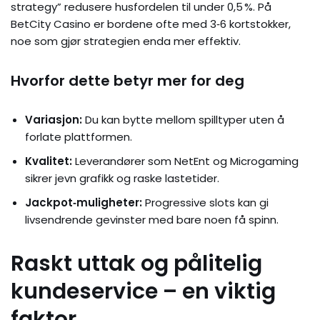
strategy” redusere husfordelen til under 0,5 %. På
BetCity Casino er bordene ofte med 3‑6 kortstokker,
noe som gjør strategien enda mer effektiv.
Hvorfor dette betyr mer for deg
Variasjon:
Du kan bytte mellom spilltyper uten å
forlate plattformen.
Kvalitet:
Leverandører som NetEnt og Microgaming
sikrer jevn grafikk og raske lastetider.
Jackpot‑muligheter:
Progressive slots kan gi
livsendrende gevinster med bare noen få spinn.
Raskt uttak og pålitelig
kundeservice – en viktig
faktor