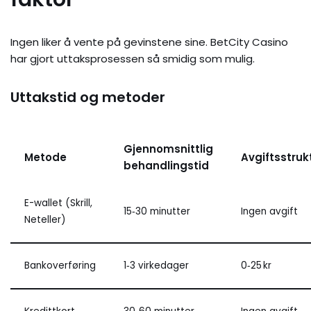
Ingen liker å vente på gevinstene sine. BetCity Casino
har gjort uttaksprosessen så smidig som mulig.
Uttakstid og metoder
Gjennomsnittlig
Metode
Avgiftsstruk
behandlingstid
E-wallet (Skrill,
15‑30 minutter
Ingen avgift
Neteller)
Bankoverføring
1‑3 virkedager
0‑25 kr