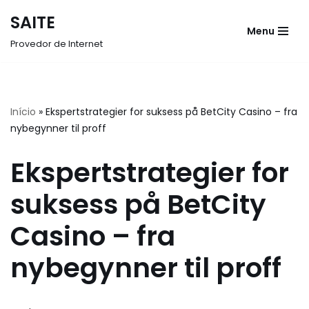
SAITE
Menu
Pular
Provedor de Internet
para
o
conteúdo
Início
»
Ekspertstrategier for suksess på BetCity Casino – fra
nybegynner til proff
Ekspertstrategier for
suksess på BetCity
Casino – fra
nybegynner til proff