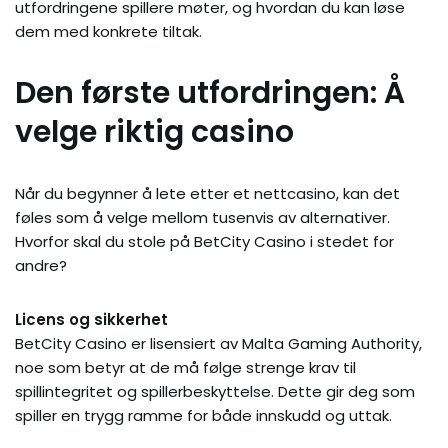
utfordringene spillere møter, og hvordan du kan løse
dem med konkrete tiltak.
Den første utfordringen: Å
velge riktig casino
Når du begynner å lete etter et nettcasino, kan det
føles som å velge mellom tusenvis av alternativer.
Hvorfor skal du stole på BetCity Casino i stedet for
andre?
Licens og sikkerhet
BetCity Casino er lisensiert av Malta Gaming Authority,
noe som betyr at de må følge strenge krav til
spillintegritet og spillerbeskyttelse. Dette gir deg som
spiller en trygg ramme for både innskudd og uttak.