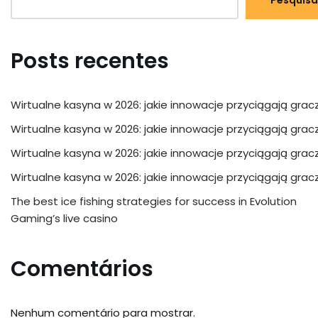
Pesquisa
Posts recentes
Wirtualne kasyna w 2026: jakie innowacje przyciągają grac
Wirtualne kasyna w 2026: jakie innowacje przyciągają grac
Wirtualne kasyna w 2026: jakie innowacje przyciągają grac
Wirtualne kasyna w 2026: jakie innowacje przyciągają grac
The best ice fishing strategies for success in Evolution
Gaming’s live casino
Comentários
Nenhum comentário para mostrar.