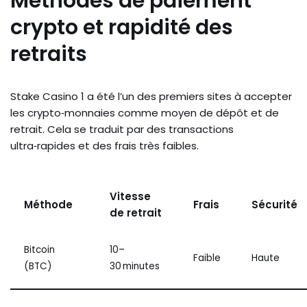
Méthodes de paiement
crypto et rapidité des
retraits
Stake Casino 1 a été l’un des premiers sites à accepter
les crypto‑monnaies comme moyen de dépôt et de
retrait. Cela se traduit par des transactions
ultra‑rapides et des frais très faibles.
Vitesse
Méthode
Frais
Sécurité
de retrait
Bitcoin
10–
Faible
Haute
(BTC)
30 minutes