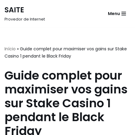
SAITE
Menu
Pular
Provedor de Internet
para
o
conteúdo
Início
»
Guide complet pour maximiser vos gains sur Stake
Casino 1 pendant le Black Friday
Guide complet pour
maximiser vos gains
sur Stake Casino 1
pendant le Black
Friday