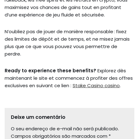
maximisez vos chances de gains tout en profitant
d’une expérience de jeu fluide et sécurisée.
N’oubliez pas de jouer de manière responsable : fixez
des limites de dépôt et de temps, et ne misez jamais
plus que ce que vous pouvez vous permettre de
perdre.
Ready to experience these benefits?
Explorez dès
maintenant le site et commencez à profiter des offres
exclusives en suivant ce lien :
Stake Casino casino
.
Deixe um comentário
O seu endereço de e-mail não será publicado.
Campos obrigatórios são marcados com
*