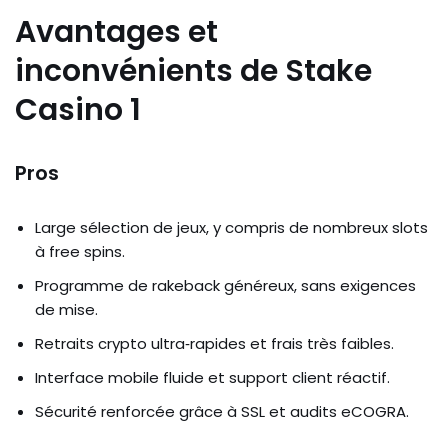
Avantages et
inconvénients de Stake
Casino 1
Pros
Large sélection de jeux, y compris de nombreux slots
à free spins.
Programme de rakeback généreux, sans exigences
de mise.
Retraits crypto ultra‑rapides et frais très faibles.
Interface mobile fluide et support client réactif.
Sécurité renforcée grâce à SSL et audits eCOGRA.