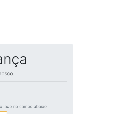
ança
nosco.
ao lado no campo abaixo