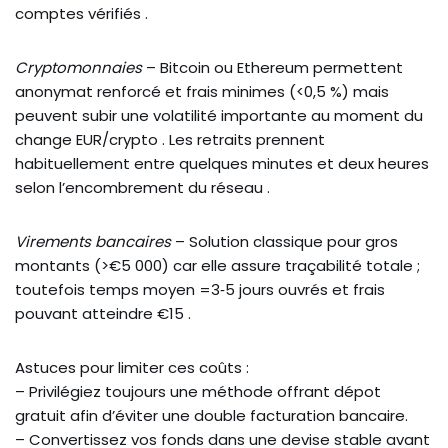
comptes vérifiés .
Cryptomonnaies
– Bitcoin ou Ethereum permettent
anonymat renforcé et frais minimes (<0,5 %) mais
peuvent subir une volatilité importante au moment du
change EUR/crypto . Les retraits prennent
habituellement entre quelques minutes et deux heures
selon l’encombrement du réseau .
Virements bancaires
– Solution classique pour gros
montants (>€5 000) car elle assure traçabilité totale ;
toutefois temps moyen =3‑5 jours ouvrés et frais
pouvant atteindre €15 .
Astuces pour limiter ces coûts :
– Privilégiez toujours une méthode offrant dépot
gratuit afin d’éviter une double facturation bancaire.
– Convertissez vos fonds dans une devise stable avant