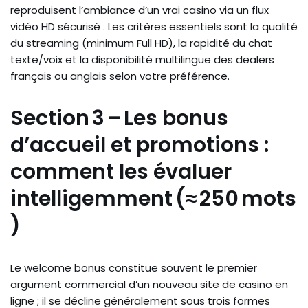
reproduisent l’ambiance d’un vrai casino via un flux
vidéo HD sécurisé . Les critères essentiels sont la qualité
du streaming (minimum Full HD), la rapidité du chat
texte/voix et la disponibilité multilingue des dealers
français ou anglais selon votre préférence.
Section 3 – Les bonus
d’accueil et promotions :
comment les évaluer
intelligemment (≈ 250 mots
)
Le welcome bonus constitue souvent le premier
argument commercial d’un nouveau site de casino en
ligne ; il se décline généralement sous trois formes