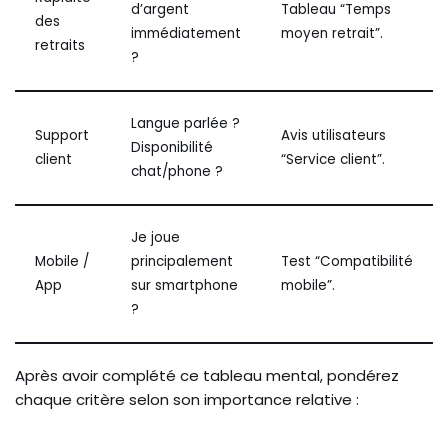
d’argent
Tableau “Temps
des
immédiatement
moyen retrait”.
retraits
?
Langue parlée ?
Support
Avis utilisateurs
Disponibilité
client
“Service client”.
chat/phone ?
Je joue
Mobile /
principalement
Test “Compatibilité
App
sur smartphone
mobile”.
?
Après avoir complété ce tableau mental, pondérez
chaque critère selon son importance relative :