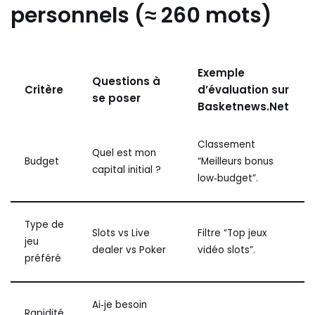
personnels (≈ 260 mots)
Exemple
Questions à
Critère
d’évaluation sur
se poser
Basketnews.Net
Classement
Quel est mon
Budget
“Meilleurs bonus
capital initial ?
low‑budget”.
Type de
Slots vs Live
Filtre “Top jeux
jeu
dealer vs Poker
vidéo slots”.
préféré
Ai‑je besoin
Rapidité