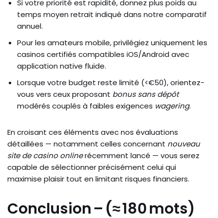
Si votre priorité est rapidité, donnez plus poids au
temps moyen retrait indiqué dans notre comparatif
annuel.
Pour les amateurs mobile, privilégiez uniquement les
casinos certifiés compatibles iOS/Android avec
application native fluide.
Lorsque votre budget reste limité (<€50), orientez-
vous vers ceux proposant
bonus sans dépôt
modérés couplés à faibles exigences
wagering
.
En croisant ces éléments avec nos évaluations
détaillées — notamment celles concernant
nouveau
site de casino online
récemment lancé — vous serez
capable de sélectionner précisément celui qui
maximise plaisir tout en limitant risques financiers.
Conclusion – (≈ 180 mots)