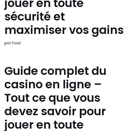
jouer en toute
sécurité et
maximiser vos gains
por
host
Guide complet du
casino en ligne –
Tout ce que vous
devez savoir pour
jouer en toute