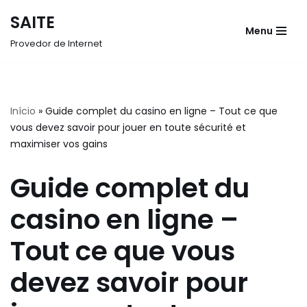
SAITE
Menu
Pular
Provedor de Internet
para
o
conteúdo
Início
»
Guide complet du casino en ligne – Tout ce que
vous devez savoir pour jouer en toute sécurité et
maximiser vos gains
Guide complet du
casino en ligne –
Tout ce que vous
devez savoir pour