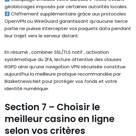
géoblocages imposés par certaines autorités locales.
Chiffrement supplémentaire grâce aux protocoles
OpenVPN ou WireGuard garantissant qu’aucune tierce
partie ne puisse intercepter vos paquets data pendant
leur trajet vers le serveur distant.
En résumé , combiner SSL/TLS natif , activation
systématique du 2FA, lecture attentive des clauses
RGPD ainsi qu’une navigation VPN sécurisée constitue
aujourd’hui la meilleure pratique recommandée par
Basketnews.Net pour protéger vos fonds et votre
identité numérique.
Section 7 – Choisir le
meilleur casino en ligne
selon vos critères