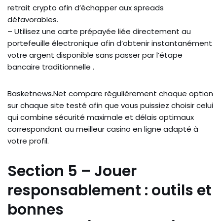
retrait crypto afin d’échapper aux spreads
défavorables.
– Utilisez une carte prépayée liée directement au
portefeuille électronique afin d’obtenir instantanément
votre argent disponible sans passer par l’étape
bancaire traditionnelle .
Basketnews.Net compare régulièrement chaque option
sur chaque site testé afin que vous puissiez choisir celui
qui combine sécurité maximale et délais optimaux
correspondant au meilleur casino en ligne adapté à
votre profil.
Section 5 – Jouer
responsablement : outils et
bonnes