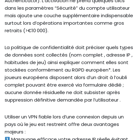
Authenticator). L’activation ne prend quelques clics
dans les paramètres “Sécurité” du compte utilisateur
mais ajoute une couche supplémentaire indispensable
surtout lors d’opérations importantes comme gros
retraits (>€10 000).
La politique de confidentialité doit préciser quels types
de données sont collectés (nom complet , adresse IP ,
habitudes de jeu) ainsi expliquer comment elles sont
stockées conformément au RGPD européen*. Les
joueurs européens disposent alors d’un droit à l’oubli
complet pouvant être exercé via formulaire dédié ;
aucune donnée résiduelle ne doit subsister après
suppression définitive demandée par l’utilisateur .
Utiliser un VPN fiable lors d’une connexion depuis un
pays où le jeu est restreint offre deux avantages
majeurs :
Masquage efficace votre adresse IP réelle évitant