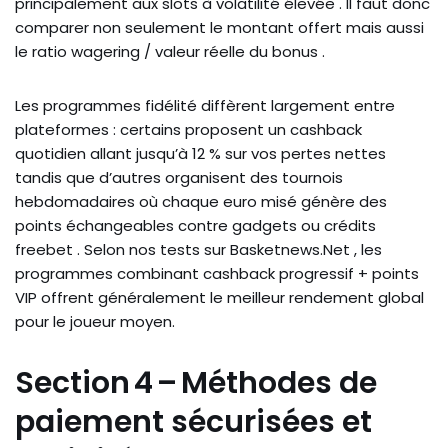
principalement aux slots à volatilité élevée . Il faut donc
comparer non seulement le montant offert mais aussi
le ratio wagering / valeur réelle du bonus .
Les programmes fidélité diffèrent largement entre
plateformes : certains proposent un cashback
quotidien allant jusqu’à 12 % sur vos pertes nettes
tandis que d’autres organisent des tournois
hebdomadaires où chaque euro misé génère des
points échangeables contre gadgets ou crédits
freebet . Selon nos tests sur Basketnews.Net , les
programmes combinant cashback progressif + points
VIP offrent généralement le meilleur rendement global
pour le joueur moyen.
Section 4 – Méthodes de
paiement sécurisées et