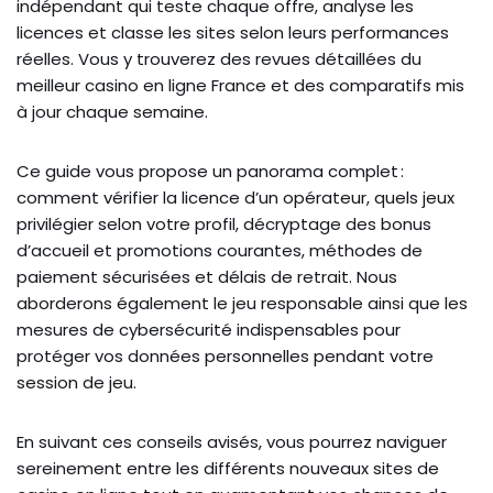
indépendant qui teste chaque offre, analyse les
licences et classe les sites selon leurs performances
réelles. Vous y trouverez des revues détaillées du
meilleur casino en ligne France et des comparatifs mis
à jour chaque semaine.
Ce guide vous propose un panorama complet :
comment vérifier la licence d’un opérateur, quels jeux
privilégier selon votre profil, décryptage des bonus
d’accueil et promotions courantes, méthodes de
paiement sécurisées et délais de retrait. Nous
aborderons également le jeu responsable ainsi que les
mesures de cybersécurité indispensables pour
protéger vos données personnelles pendant votre
session de jeu.
En suivant ces conseils avisés, vous pourrez naviguer
sereinement entre les différents nouveaux sites de