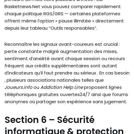
Basketnews.Net vous pouvez comparer rapidement
chaque politique RGS/GRS — certaines plateformes
offrent même l’option « pause illimitée » directement
depuis leur tableau “Outils responsables”.
Reconnaître les signaux avant-coureurs est crucial :
perte constante malgré augmentation des mises,
sentiment d’anxiété avant chaque session ou recours
fréquent aux crédits supplémentaires sont autant
d’indicateurs qu’il faut prendre au sérieux . En cas besoin
, plusieurs associations nationales telles que
Joueurs.info
ou
Addiction Help Line
proposent lignes
téléphoniques gratuites ouvertes24/7 ainsi que forums
anonymes où partager son expérience sans jugement.
Section 6 – Sécurité
informatique & protection