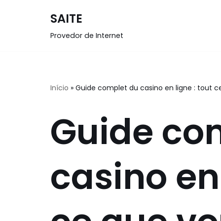
SAITE
Pular
Provedor de Internet
para
o
conteúdo
Início
»
Guide complet du casino en ligne : tout c
Guide co
casino en 