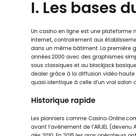
I. Les bases d
Un casino en ligne est une plateforme 
internet, contrairement aux établissem
dans un même bâtiment. La première gé
années 2000 avec des graphismes simp
sous classiques et au blackjack basique.
dealer grâce à la diffusion vidéo haute 
quasi‑identique à celle d’un vrai salon d
Historique rapide
Les pionniers comme Casino‑Online.com
avant l’avènement de l’ARJEL (devenu A
dès 2010. En 2015 les gros opérateurs on