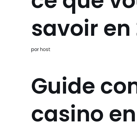
ce que vo
savoir en
por
host
Guide co
casino en 