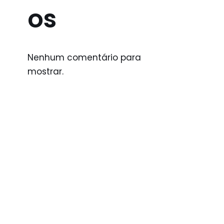
os
Nenhum comentário para
mostrar.