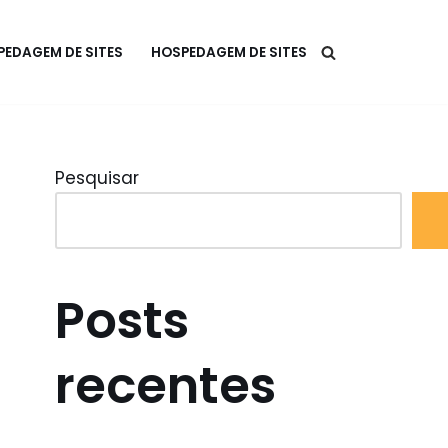
EDAGEM DE SITES
HOSPEDAGEM DE SITES
Pesquisar
Posts
recentes