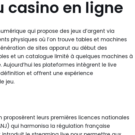
u casino en ligne
numérique qui propose des jeux d’argent via
ents physiques où l’on trouve tables et machines
nération de sites apparut au début des
les et un catalogue limité à quelques machines à
 Aujourd’hui les plateformes intègrent le live
définition et offrent une expérience
e jeu.
 proposèrent leurs premières licences nationales
NJ) qui harmonisa la régulation française
t introduit le streaming live pour permettre aux