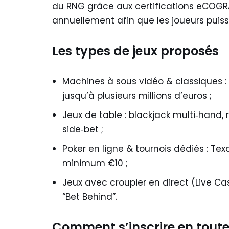
du RNG grâce aux certifications eCOGRA
annuellement afin que les joueurs puissent
Les types de jeux proposés
Machines à sous vidéo & classiques 
jusqu’à plusieurs millions d’euros ;
Jeux de table : blackjack multi‑hand
side‑bet ;
Poker en ligne & tournois dédiés : Te
minimum €10 ;
Jeux avec croupier en direct (Live Casi
“Bet Behind”.
Comment s’inscrire en toute