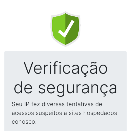
Verificação
de segurança
Seu IP fez diversas tentativas de
acessos suspeitos a sites hospedados
conosco.