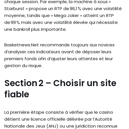
chaque session. Par exemple, la machine à sous «
Starburst » propose un RTP de 96,1 % avec une volatilité
moyenne, tandis que « Mega Joker » atteint un RTP
de 99 % mais avec une volatilité élevée qui nécessite
une bankroll plus importante.
Basketnews.Net recommande toujours aux novices
d’analyser ces indicateurs avant de déposer leurs
premiers fonds afin d’ajuster leurs attentes et leur
gestion du risque.
Section 2 – Choisir un site
fiable
La première étape consiste à vérifier que le casino
détient une licence officielle délivrée par l’Autorité
Nationale des Jeux (ANJ) ou une juridiction reconnue