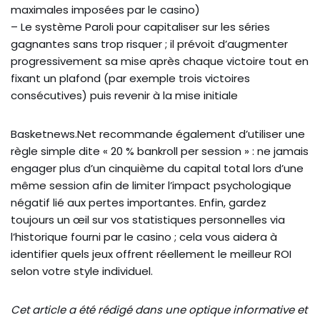
maximales imposées par le casino)
– Le système Paroli pour capitaliser sur les séries
gagnantes sans trop risquer ; il prévoit d’augmenter
progressivement sa mise après chaque victoire tout en
fixant un plafond (par exemple trois victoires
consécutives) puis revenir à la mise initiale
Basketnews.Net recommande également d’utiliser une
règle simple dite « 20 % bankroll per session » : ne jamais
engager plus d’un cinquième du capital total lors d’une
même session afin de limiter l’impact psychologique
négatif lié aux pertes importantes. Enfin, gardez
toujours un œil sur vos statistiques personnelles via
l’historique fourni par le casino ; cela vous aidera à
identifier quels jeux offrent réellement le meilleur ROI
selon votre style individuel.
Cet article a été rédigé dans une optique informative et