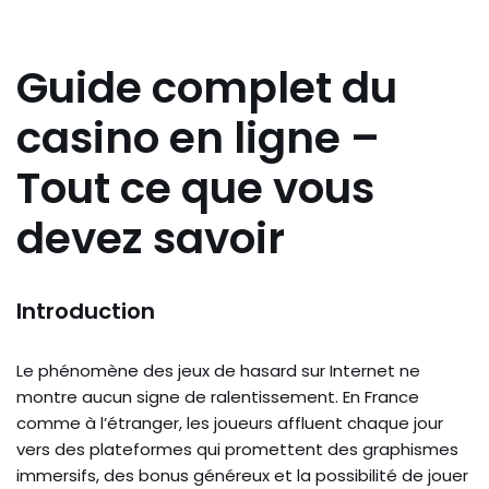
Guide complet du
casino en ligne –
Tout ce que vous
devez savoir
Introduction
Le phénomène des jeux de hasard sur Internet ne
montre aucun signe de ralentissement. En France
comme à l’étranger, les joueurs affluent chaque jour
vers des plateformes qui promettent des graphismes
immersifs, des bonus généreux et la possibilité de jouer