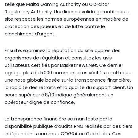
telle que Malta Gaming Authority ou Gibraltar
Regulatory Authority. Une licence valide garantit que le
site respecte les normes européennes en matière de
protection des joueurs et de lutte contre le
blanchiment d’argent.
Ensuite, examinez la réputation du site auprès des
organismes de régulation et consultez les avis
utilisateurs certifiés par Basketnews.Net. Ce dernier
agrège plus de 5 000 commentaires vérifiés et attribue
une note globale basée sur la transparence financière,
la rapidité des retraits et la qualité du support client. Un
score supérieur à 8/10 indique généralement un
opérateur digne de confiance.
La transparence financière se manifeste par la
disponibilité publique d’audits RNG réalisés par des tiers
indépendants comme eCOGRA ou iTech Labs. Ces