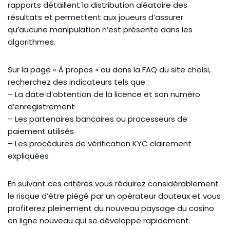
rapports détaillent la distribution aléatoire des
résultats et permettent aux joueurs d’assurer
qu’aucune manipulation n’est présente dans les
algorithmes.
Sur la page « À propos » ou dans la FAQ du site choisi,
recherchez des indicateurs tels que :
– La date d’obtention de la licence et son numéro
d’enregistrement
– Les partenaires bancaires ou processeurs de
paiement utilisés
– Les procédures de vérification KYC clairement
expliquées
En suivant ces critères vous réduirez considérablement
le risque d’être piégé par un opérateur douteux et vous
profiterez pleinement du nouveau paysage du casino
en ligne nouveau qui se développe rapidement.