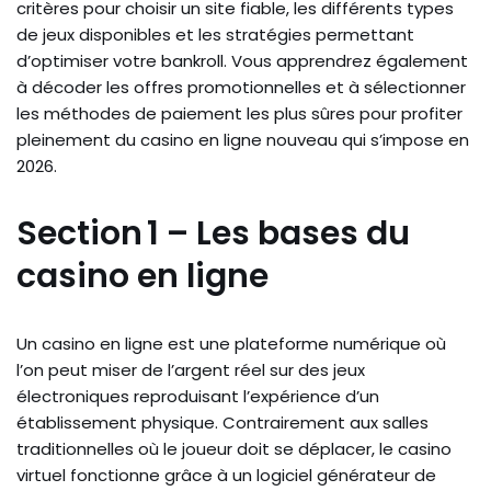
critères pour choisir un site fiable, les différents types
de jeux disponibles et les stratégies permettant
d’optimiser votre bankroll. Vous apprendrez également
à décoder les offres promotionnelles et à sélectionner
les méthodes de paiement les plus sûres pour profiter
pleinement du casino en ligne nouveau qui s’impose en
2026.
Section 1 – Les bases du
casino en ligne
Un casino en ligne est une plateforme numérique où
l’on peut miser de l’argent réel sur des jeux
électroniques reproduisant l’expérience d’un
établissement physique. Contrairement aux salles
traditionnelles où le joueur doit se déplacer, le casino
virtuel fonctionne grâce à un logiciel générateur de