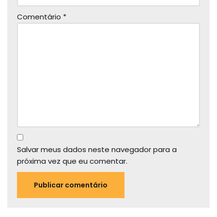
Comentário
*
Salvar meus dados neste navegador para a
próxima vez que eu comentar.