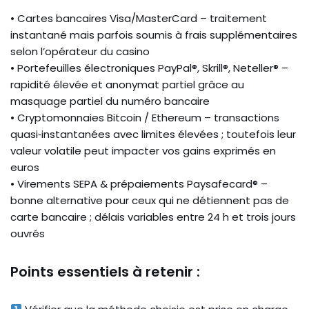
• Cartes bancaires Visa/MasterCard – traitement
instantané mais parfois soumis à frais supplémentaires
selon l’opérateur du casino
• Portefeuilles électroniques PayPal®, Skrill®, Neteller® –
rapidité élevée et anonymat partiel grâce au
masquage partiel du numéro bancaire
• Cryptomonnaies Bitcoin / Ethereum – transactions
quasi‑instantanées avec limites élevées ; toutefois leur
valeur volatile peut impacter vos gains exprimés en
euros
• Virements SEPA & prépaiements Paysafecard® –
bonne alternative pour ceux qui ne détiennent pas de
carte bancaire ; délais variables entre 24 h et trois jours
ouvrés
Points essentiels à retenir :