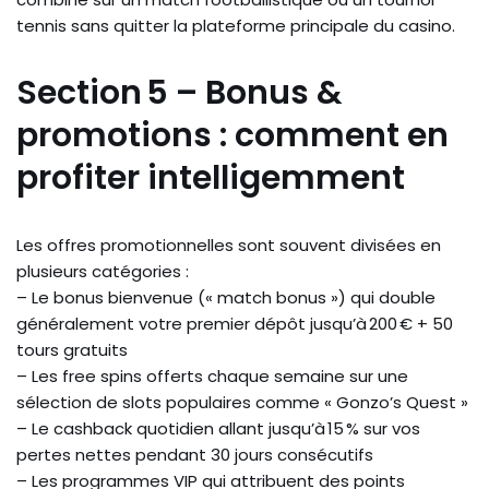
tennis sans quitter la plateforme principale du casino.
Section 5 – Bonus &
promotions : comment en
profiter intelligemment
Les offres promotionnelles sont souvent divisées en
plusieurs catégories :
– Le bonus bienvenue (« match bonus ») qui double
généralement votre premier dépôt jusqu’à 200 € + 50
tours gratuits
– Les free spins offerts chaque semaine sur une
sélection de slots populaires comme « Gonzo’s Quest »
– Le cashback quotidien allant jusqu’à 15 % sur vos
pertes nettes pendant 30 jours consécutifs
– Les programmes VIP qui attribuent des points