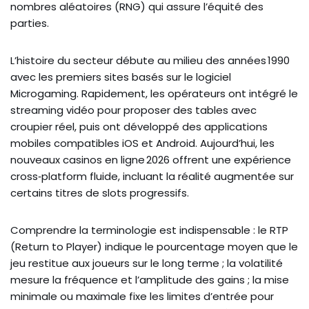
nombres aléatoires (RNG) qui assure l’équité des
parties.
L’histoire du secteur débute au milieu des années 1990
avec les premiers sites basés sur le logiciel
Microgaming. Rapidement, les opérateurs ont intégré le
streaming vidéo pour proposer des tables avec
croupier réel, puis ont développé des applications
mobiles compatibles iOS et Android. Aujourd’hui, les
nouveaux casinos en ligne 2026 offrent une expérience
cross‑platform fluide, incluant la réalité augmentée sur
certains titres de slots progressifs.
Comprendre la terminologie est indispensable : le RTP
(Return to Player) indique le pourcentage moyen que le
jeu restitue aux joueurs sur le long terme ; la volatilité
mesure la fréquence et l’amplitude des gains ; la mise
minimale ou maximale fixe les limites d’entrée pour