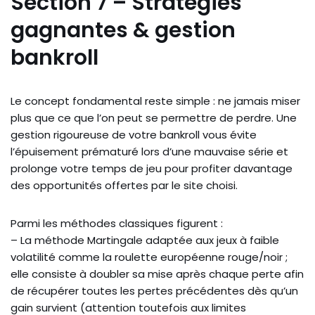
Section 7 – Stratégies
gagnantes & gestion
bankroll
Le concept fondamental reste simple : ne jamais miser
plus que ce que l’on peut se permettre de perdre. Une
gestion rigoureuse de votre bankroll vous évite
l’épuisement prématuré lors d’une mauvaise série et
prolonge votre temps de jeu pour profiter davantage
des opportunités offertes par le site choisi.
Parmi les méthodes classiques figurent :
– La méthode Martingale adaptée aux jeux à faible
volatilité comme la roulette européenne rouge/noir ;
elle consiste à doubler sa mise après chaque perte afin
de récupérer toutes les pertes précédentes dès qu’un
gain survient (attention toutefois aux limites