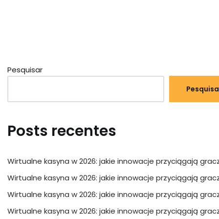
Pesquisar
Pesquisa
Posts recentes
Wirtualne kasyna w 2026: jakie innowacje przyciągają grac
Wirtualne kasyna w 2026: jakie innowacje przyciągają grac
Wirtualne kasyna w 2026: jakie innowacje przyciągają grac
Wirtualne kasyna w 2026: jakie innowacje przyciągają grac