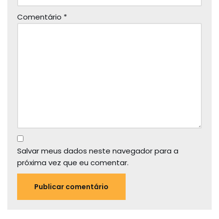
Comentário
*
Salvar meus dados neste navegador para a
próxima vez que eu comentar.