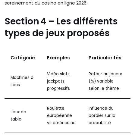
sereinement du casino en ligne 2026.
Section 4 – Les différents
types de jeux proposés
Catégorie
Exemples
Particularités
Vidéo slots,
Retour au joueur
Machines à
jackpots
(%) variable
sous
progressifs
selon le thème
Roulette
Influence du
Jeux de
européenne
bordier sur la
table
vs américaine
probabilité