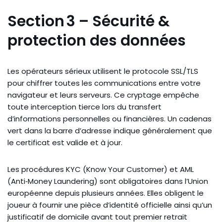
Section 3 – Sécurité &
protection des données
Les opérateurs sérieux utilisent le protocole SSL/TLS
pour chiffrer toutes les communications entre votre
navigateur et leurs serveurs. Ce cryptage empêche
toute interception tierce lors du transfert
d’informations personnelles ou financières. Un cadenas
vert dans la barre d’adresse indique généralement que
le certificat est valide et à jour.
Les procédures KYC (Know Your Customer) et AML
(Anti‑Money Laundering) sont obligatoires dans l’Union
européenne depuis plusieurs années. Elles obligent le
joueur à fournir une pièce d’identité officielle ainsi qu’un
justificatif de domicile avant tout premier retrait