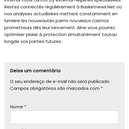
Restez connectés régulièrement à Basketnews.Net où
nos analyses actualisées mettent constamment ​en
lumière ​les nouveautés parmi
nouveaux casinos
prometteurs dès leur lancement.​ Ainsi vous pourrez
optimiser plaisir & protection simultanément toutau
long​de vos parties futures.​
Deixe um comentário
O seu endereço de e-mail não será publicado.
Campos obrigatórios são marcados com
*
Nome
*