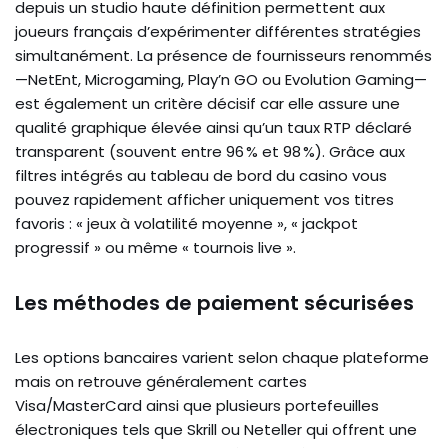
depuis un studio haute définition permettent aux
joueurs français d’expérimenter différentes stratégies
simultanément. La présence de fournisseurs renommés
—NetEnt, Microgaming, Play’n GO ou Evolution Gaming—
est également un critère décisif car elle assure une
qualité graphique élevée ainsi qu’un taux RTP déclaré
transparent (souvent entre 96 % et 98 %). Grâce aux
filtres intégrés au tableau de bord du casino vous
pouvez rapidement afficher uniquement vos titres
favoris : « jeux à volatilité moyenne », « jackpot
progressif » ou même « tournois live ».
Les méthodes de paiement sécurisées
Les options bancaires varient selon chaque plateforme
mais on retrouve généralement cartes
Visa/MasterCard ainsi que plusieurs portefeuilles
électroniques tels que Skrill ou Neteller qui offrent une