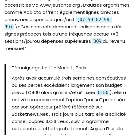
accessibles via www.jeusante.org . D’autres organismes
comme Addicta offrent également lignes directes
anonymes disponibles jour/nuit.
(07 59 02 99
.\nCes contacts demeurent indispensables dès
99)
signes précoces tels qu’une fréquence accrue >×3
sessions/jour​ou dépenses supérieures
du revenu
30%
mensuel.*
Témoignage fictif – Marie L., Paris
Après avoir accumulé trois semaines consécutives
où ses pertes excédaient largement son budget
prévu (€400 alors qu’elle s’était fixée
), elle a
€150
activé temporairement l’option “pause” proposée
par son opérateur préféré référencé sur
Basketnews.Net . Trois jours plus tard elle a sollicité
conseil auprès S.O.S Jeux , suivi programme
autocontrole offert gratuitement.​ Aujourd’hui elle