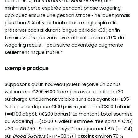
autour 96 %, tel
Starburst
ou
Book of Dead
, afin
minimiser perte espérée pendant phase wagering.;
appliquez ensuite une gestion stricte ‑ ne jouez jamais
plus than
5 %
of your bankroll on a single spin afin
préserver capital durant longue période x30.; enfin
terminez dès que vous avez atteint environ 70 % du
wagering requis – poursuivre davantage augmente
seulement risque inutile.*
Exemple pratique
Supposons qu’un nouveau joueur reçoive un bonus
welcome = €200 +100 free spins avec condition x30
surcharge uniquement valable sur slots ayant RTP ≥95
%. Le joueur dépose €100 puis reçoit donc €300 totaux
(=€100 dépôt +€200 bonus). Le montant total soumise
au wagering = (€200 + valeur estimée free spins ≈ €25)
×30 = €6 750 . En misant systématiquement £5 (=≈€4)
sur
Blood Suckers
(RTP=98 %) il atteint environ 70 %