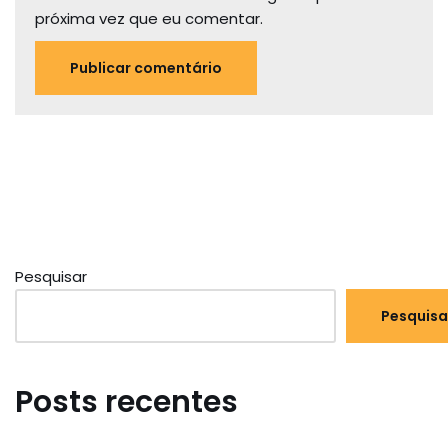
próxima vez que eu comentar.
Pesquisar
Pesquisa
Posts recentes