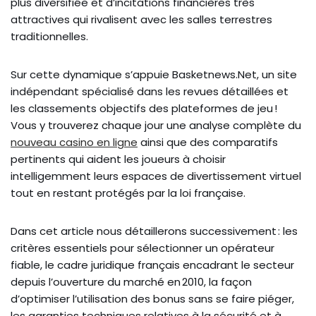
plus diversifiée et d’incitations financières très
attractives qui rivalisent avec les salles terrestres
traditionnelles.
Sur cette dynamique s’appuie Basketnews.Net, un site
indépendant spécialisé dans les revues détaillées et
les classements objectifs des plateformes de jeu !
Vous y trouverez chaque jour une analyse complète du
nouveau casino en ligne
ainsi que des comparatifs
pertinents qui aident les joueurs à choisir
intelligemment leurs espaces de divertissement virtuel
tout en restant protégés par la loi française.
Dans cet article nous détaillerons successivement : les
critères essentiels pour sélectionner un opérateur
fiable, le cadre juridique français encadrant le secteur
depuis l’ouverture du marché en 2010, la façon
d’optimiser l’utilisation des bonus sans se faire piéger,
les garanties techniques relatives à la sécurité et à