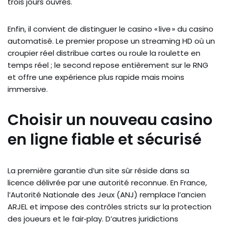
trois jours ouvrés.
Enfin, il convient de distinguer le casino « live » du casino
automatisé. Le premier propose un streaming HD où un
croupier réel distribue cartes ou roule la roulette en
temps réel ; le second repose entièrement sur le RNG
et offre une expérience plus rapide mais moins
immersive.
Choisir un nouveau casino
en ligne fiable et sécurisé
La première garantie d’un site sûr réside dans sa
licence délivrée par une autorité reconnue. En France,
l’Autorité Nationale des Jeux (ANJ) remplace l’ancien
ARJEL et impose des contrôles stricts sur la protection
des joueurs et le fair‑play. D’autres juridictions