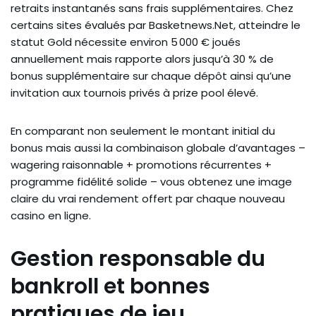
retraits instantanés sans frais supplémentaires. Chez
certains sites évalués par Basketnews.Net, atteindre le
statut Gold nécessite environ 5 000 € joués
annuellement mais rapporte alors jusqu’à 30 % de
bonus supplémentaire sur chaque dépôt ainsi qu’une
invitation aux tournois privés à prize pool élevé.
En comparant non seulement le montant initial du
bonus mais aussi la combinaison globale d’avantages –
wagering raisonnable + promotions récurrentes +
programme fidélité solide – vous obtenez une image
claire du vrai rendement offert par chaque nouveau
casino en ligne.
Gestion responsable du
bankroll et bonnes
pratiques de jeu