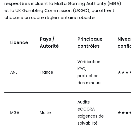
respectées incluent la Malta Gaming Authority (MGA)
et la UK Gambling Commission (UKGC), qui offrent
chacune un cadre réglementaire robuste.
Pays /
Principaux
Nivea
Licence
Autorité
contrôles
confi
Vérification
KYC,
ANJ
France
★★★
protection
des mineurs
Audits
eCOGRA,
MGA
Malte
★★★
exigences de
solvabilité