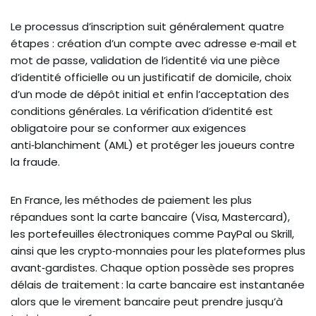
Le processus d’inscription suit généralement quatre
étapes : création d’un compte avec adresse e‑mail et
mot de passe, validation de l’identité via une pièce
d’identité officielle ou un justificatif de domicile, choix
d’un mode de dépôt initial et enfin l’acceptation des
conditions générales. La vérification d’identité est
obligatoire pour se conformer aux exigences
anti‑blanchiment (AML) et protéger les joueurs contre
la fraude.
En France, les méthodes de paiement les plus
répandues sont la carte bancaire (Visa, Mastercard),
les portefeuilles électroniques comme PayPal ou Skrill,
ainsi que les crypto‑monnaies pour les plateformes plus
avant‑gardistes. Chaque option possède ses propres
délais de traitement : la carte bancaire est instantanée
alors que le virement bancaire peut prendre jusqu’à