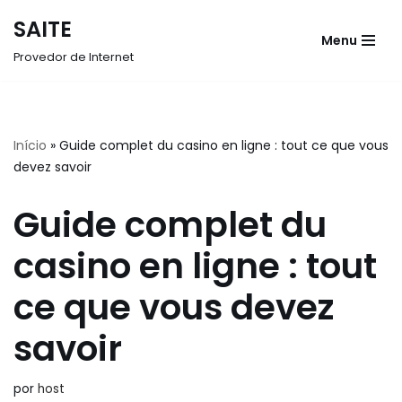
SAITE
Menu
Pular
Provedor de Internet
para
o
conteúdo
Início
»
Guide complet du casino en ligne : tout ce que vous
devez savoir
Guide complet du
casino en ligne : tout
ce que vous devez
savoir
por
host