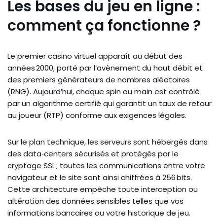
Les bases du jeu en ligne :
comment ça fonctionne ?
Le premier casino virtuel apparaît au début des
années 2000, porté par l’avènement du haut débit et
des premiers générateurs de nombres aléatoires
(RNG). Aujourd’hui, chaque spin ou main est contrôlé
par un algorithme certifié qui garantit un taux de retour
au joueur (RTP) conforme aux exigences légales.
Sur le plan technique, les serveurs sont hébergés dans
des data‑centers sécurisés et protégés par le
cryptage SSL ; toutes les communications entre votre
navigateur et le site sont ainsi chiffrées à 256 bits.
Cette architecture empêche toute interception ou
altération des données sensibles telles que vos
informations bancaires ou votre historique de jeu.