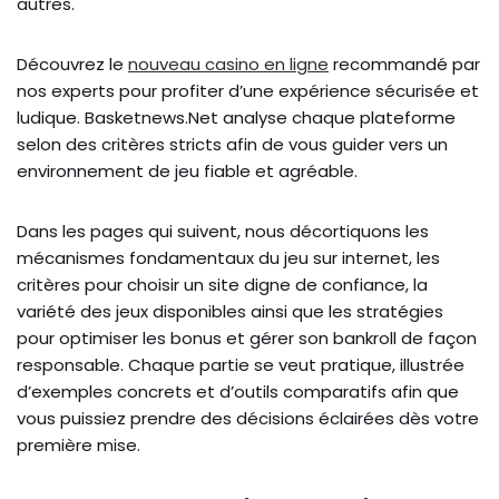
autres.
Découvrez le
nouveau casino en ligne
recommandé par
nos experts pour profiter d’une expérience sécurisée et
ludique. Basketnews.Net analyse chaque plateforme
selon des critères stricts afin de vous guider vers un
environnement de jeu fiable et agréable.
Dans les pages qui suivent, nous décortiquons les
mécanismes fondamentaux du jeu sur internet, les
critères pour choisir un site digne de confiance, la
variété des jeux disponibles ainsi que les stratégies
pour optimiser les bonus et gérer son bankroll de façon
responsable. Chaque partie se veut pratique, illustrée
d’exemples concrets et d’outils comparatifs afin que
vous puissiez prendre des décisions éclairées dès votre
première mise.