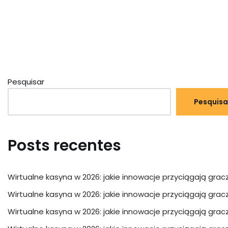
Pesquisar
Pesquisa
Posts recentes
Wirtualne kasyna w 2026: jakie innowacje przyciągają grac
Wirtualne kasyna w 2026: jakie innowacje przyciągają grac
Wirtualne kasyna w 2026: jakie innowacje przyciągają grac