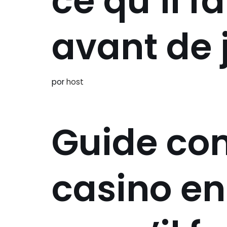
ce qu’il f
avant de 
por
host
Guide co
casino en 