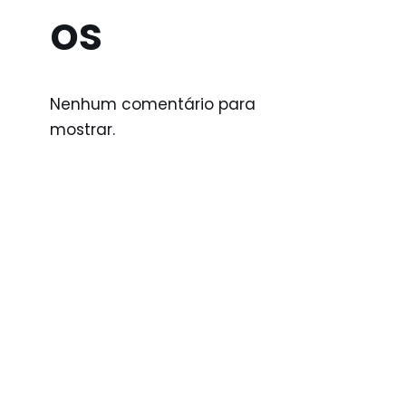
os
Nenhum comentário para
mostrar.