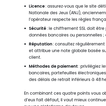
Licence
: assurez‑vous que le site déti
Nationale des Jeux (ANJ), anciennemen
l’opérateur respecte les règles frança
Sécurité
: le chiffrement SSL doit êtr
données bancaires ou personnelles ; 
Réputation
: consultez régulièrement 
et attribue une note globale basée sur
client.
Méthodes de paiement
: privilégiez 
bancaires, portefeuilles électronique
des délais de retrait inférieurs à 48 
En combinant ces quatre points vous obt
d’eux fait défaut, il vaut mieux continu