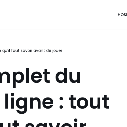
HOSP
 qu’il faut savoir avant de jouer
mplet du
ligne : tout