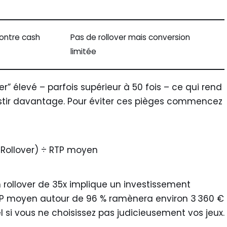
ontre cash
Pas de rollover mais conversion
limitée
r” élevé – parfois supérieur à 50 fois – ce qui rend
nvestir davantage. Pour éviter ces pièges commencez
 Rollover) ÷ RTP moyen
 rollover de 35x implique un investissement
RTP moyen autour de 96 % ramènera environ 3 360 €
el si vous ne choisissez pas judicieusement vos jeux.