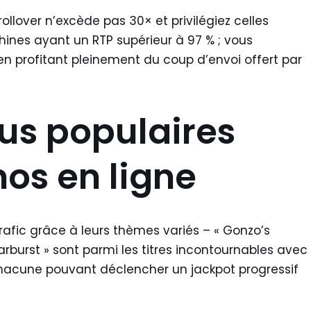
rollover n’excède pas 30× et privilégiez celles
hines ayant un RTP supérieur à 97 % ; vous
t en profitant pleinement du coup d’envoi offert par
lus populaires
nos en ligne
rafic grâce à leurs thèmes variés – « Gonzo’s
arburst » sont parmi les titres incontournables avec
chacune pouvant déclencher un jackpot progressif