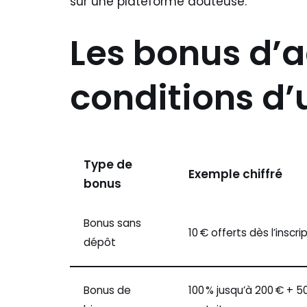
sur une plateforme douteuse.
Les bonus d’a
conditions d’u
Type de
Exemple chiffré
bonus
Bonus sans
10 € offerts dès l’inscri
dépôt
Bonus de
100 % jusqu’à 200 € + 5