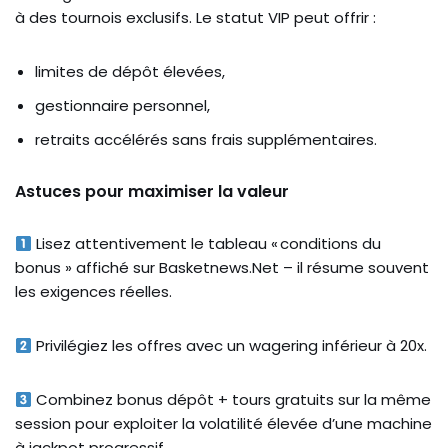
à des tournois exclusifs. Le statut VIP peut offrir :
limites de dépôt élevées,
gestionnaire personnel,
retraits accélérés sans frais supplémentaires.
Astuces pour maximiser la valeur
Lisez attentivement le tableau « conditions du
bonus » affiché sur Basketnews.Net – il résume souvent
les exigences réelles.
Privilégiez les offres avec un wagering inférieur à 20x.
Combinez bonus dépôt + tours gratuits sur la même
session pour exploiter la volatilité élevée d’une machine
à jackpot progressif.