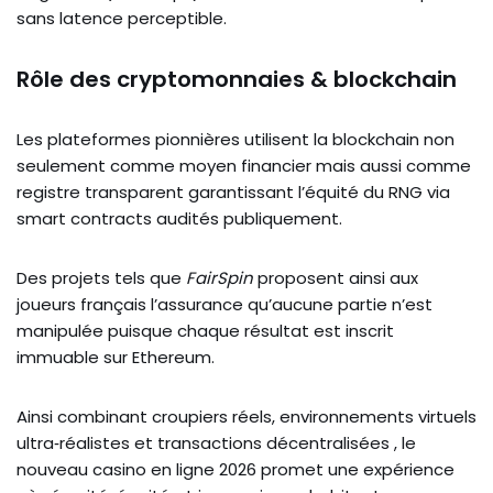
sans latence perceptible.
Rôle des cryptomonnaies & blockchain
Les plateformes pionnières utilisent la blockchain non
seulement comme moyen financier mais aussi comme
registre transparent garantissant l’équité du RNG via
smart contracts audités publiquement.
Des projets tels que
FairSpin
proposent ainsi aux
joueurs français l’assurance qu’aucune partie n’est
manipulée puisque chaque résultat est inscrit
immuable sur Ethereum.
Ainsi combinant croupiers réels, environnements virtuels
ultra‑réalistes et transactions décentralisées , le
nouveau casino en ligne 2026 promet une expérience