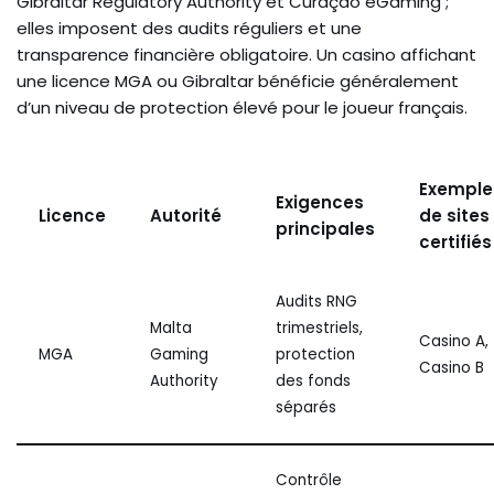
Gibraltar Regulatory Authority et Curaçao eGaming ;
elles imposent des audits réguliers et une
transparence financière obligatoire. Un casino affichant
une licence MGA ou Gibraltar bénéficie généralement
d’un niveau de protection élevé pour le joueur français.
Exemple
Exigences
Licence
Autorité
de sites
principales
certifiés
Audits RNG
Malta
trimestriels,
Casino A,
MGA
Gaming
protection
Casino B
Authority
des fonds
séparés
Contrôle