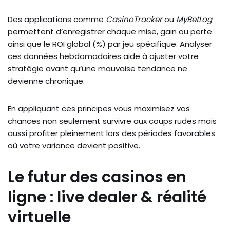
Des applications comme
CasinoTracker
ou
MyBetLog
permettent d’enregistrer chaque mise, gain ou perte
ainsi que le ROI global (%) par jeu spécifique. Analyser
ces données hebdomadaires aide à ajuster votre
stratégie avant qu’une mauvaise tendance ne
devienne chronique.
En appliquant ces principes vous maximisez vos
chances non seulement survivre aux coups rudes mais
aussi profiter pleinement lors des périodes favorables
où votre variance devient positive.
Le futur des casinos en
ligne : live dealer & réalité
virtuelle