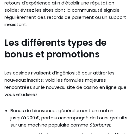
retours d’expérience afin d’établir une réputation
solide ; évitez les sites dont la communauté signale
régulièrement des retards de paiement ou un support
inexistant.
Les différents types de
bonus et promotions
Les casinos rivalisent d’ingéniosité pour attirer les
nouveaux inscrits ; voici les formules majeures
rencontrées sur le nouveau site de casino en ligne que
vous étudierez.
Bonus de bienvenue : généralement un match
jusqu’à 200 €, parfois accompagné de tours gratuits
sur une machine populaire comme
Starburst
.