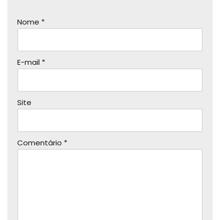
Nome
*
E-mail
*
Site
Comentário
*