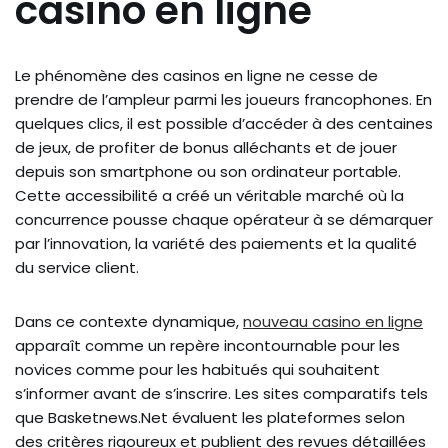
casino en ligne
Le phénomène des casinos en ligne ne cesse de
prendre de l’ampleur parmi les joueurs francophones. En
quelques clics, il est possible d’accéder à des centaines
de jeux, de profiter de bonus alléchants et de jouer
depuis son smartphone ou son ordinateur portable.
Cette accessibilité a créé un véritable marché où la
concurrence pousse chaque opérateur à se démarquer
par l’innovation, la variété des paiements et la qualité
du service client.
Dans ce contexte dynamique,
nouveau casino en ligne
apparaît comme un repère incontournable pour les
novices comme pour les habitués qui souhaitent
s’informer avant de s’inscrire. Les sites comparatifs tels
que Basketnews.Net évaluent les plateformes selon
des critères rigoureux et publient des revues détaillées