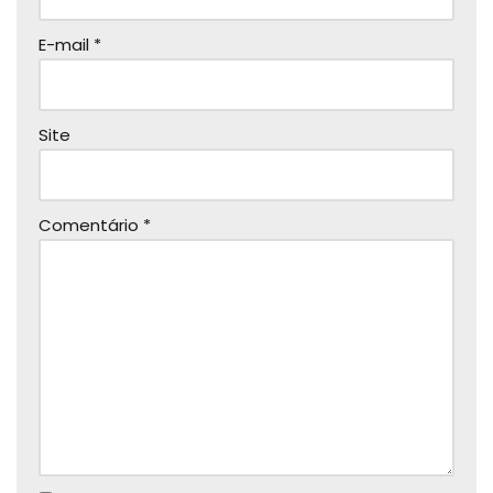
E-mail
*
Site
Comentário
*