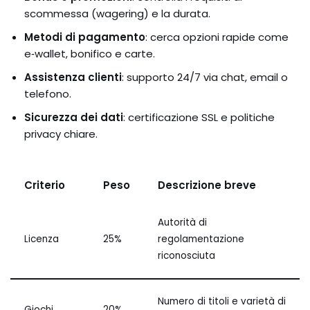
scommessa (wagering) e la durata.
Metodi di pagamento
: cerca opzioni rapide come
e‑wallet, bonifico e carte.
Assistenza clienti
: supporto 24/7 via chat, email o
telefono.
Sicurezza dei dati
: certificazione SSL e politiche
privacy chiare.
Criterio
Peso
Descrizione breve
Autorità di
Licenza
25%
regolamentazione
riconosciuta
Numero di titoli e varietà di
Giochi
20%