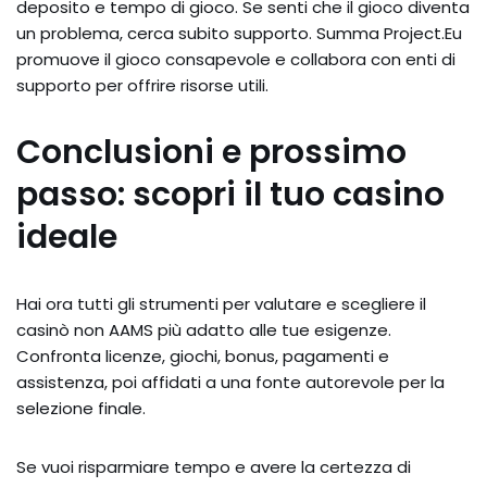
deposito e tempo di gioco. Se senti che il gioco diventa
un problema, cerca subito supporto. Summa Project.Eu
promuove il gioco consapevole e collabora con enti di
supporto per offrire risorse utili.
Conclusioni e prossimo
passo: scopri il tuo casino
ideale
Hai ora tutti gli strumenti per valutare e scegliere il
casinò non AAMS più adatto alle tue esigenze.
Confronta licenze, giochi, bonus, pagamenti e
assistenza, poi affidati a una fonte autorevole per la
selezione finale.
Se vuoi risparmiare tempo e avere la certezza di