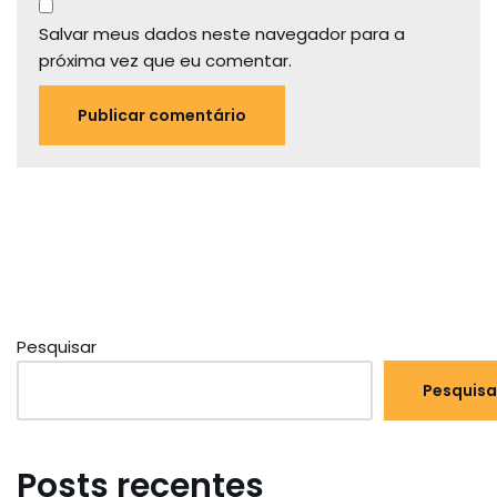
Salvar meus dados neste navegador para a
próxima vez que eu comentar.
Pesquisar
Pesquisa
Posts recentes