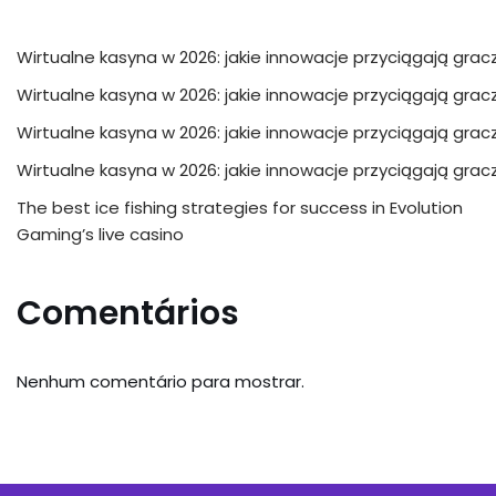
Wirtualne kasyna w 2026: jakie innowacje przyciągają grac
Wirtualne kasyna w 2026: jakie innowacje przyciągają grac
Wirtualne kasyna w 2026: jakie innowacje przyciągają grac
Wirtualne kasyna w 2026: jakie innowacje przyciągają grac
The best ice fishing strategies for success in Evolution
Gaming’s live casino
Comentários
Nenhum comentário para mostrar.