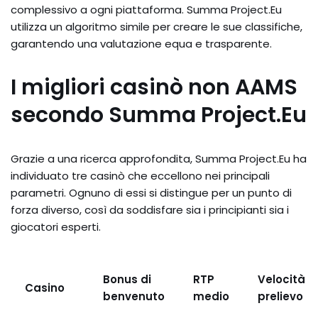
complessivo a ogni piattaforma. Summa Project.Eu
utilizza un algoritmo simile per creare le sue classifiche,
garantendo una valutazione equa e trasparente.
I migliori casinò non AAMS
secondo Summa Project.Eu
Grazie a una ricerca approfondita, Summa Project.Eu ha
individuato tre casinò che eccellono nei principali
parametri. Ognuno di essi si distingue per un punto di
forza diverso, così da soddisfare sia i principianti sia i
giocatori esperti.
Bonus di
RTP
Velocità
Casino
benvenuto
medio
prelievo