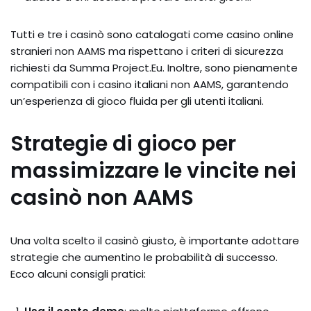
Tutti e tre i casinò sono catalogati come casino online
stranieri non AAMS ma rispettano i criteri di sicurezza
richiesti da Summa Project.Eu. Inoltre, sono pienamente
compatibili con i casino italiani non AAMS, garantendo
un’esperienza di gioco fluida per gli utenti italiani.
Strategie di gioco per
massimizzare le vincite nei
casinò non AAMS
Una volta scelto il casinò giusto, è importante adottare
strategie che aumentino le probabilità di successo.
Ecco alcuni consigli pratici: