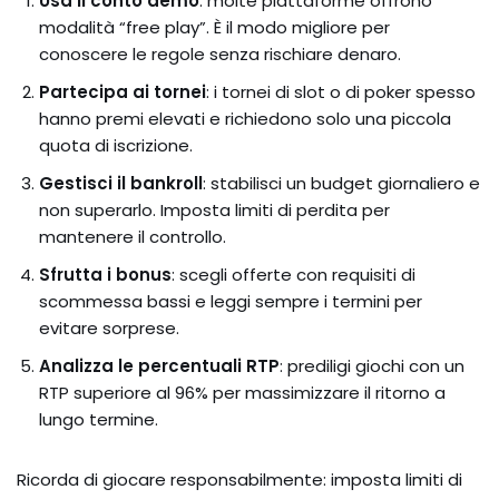
Usa il conto demo
: molte piattaforme offrono
modalità “free play”. È il modo migliore per
conoscere le regole senza rischiare denaro.
Partecipa ai tornei
: i tornei di slot o di poker spesso
hanno premi elevati e richiedono solo una piccola
quota di iscrizione.
Gestisci il bankroll
: stabilisci un budget giornaliero e
non superarlo. Imposta limiti di perdita per
mantenere il controllo.
Sfrutta i bonus
: scegli offerte con requisiti di
scommessa bassi e leggi sempre i termini per
evitare sorprese.
Analizza le percentuali RTP
: prediligi giochi con un
RTP superiore al 96% per massimizzare il ritorno a
lungo termine.
Ricorda di giocare responsabilmente: imposta limiti di