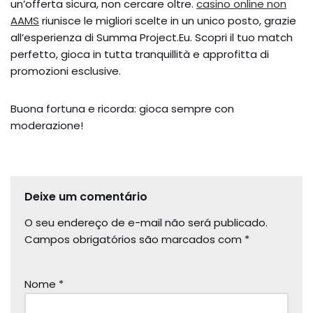
un’offerta sicura, non cercare oltre.
casino online non
AAMS
riunisce le migliori scelte in un unico posto, grazie
all’esperienza di Summa Project.Eu. Scopri il tuo match
perfetto, gioca in tutta tranquillità e approfitta di
promozioni esclusive.
Buona fortuna e ricorda: gioca sempre con
moderazione!
Deixe um comentário
O seu endereço de e-mail não será publicado.
Campos obrigatórios são marcados com
*
Nome
*