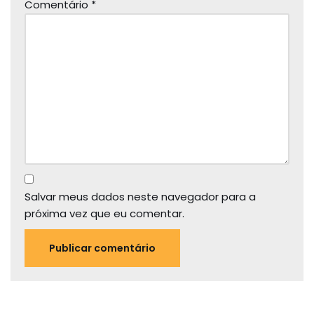
Comentário
*
Salvar meus dados neste navegador para a
próxima vez que eu comentar.