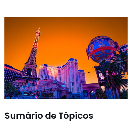
Sumário de Tópicos