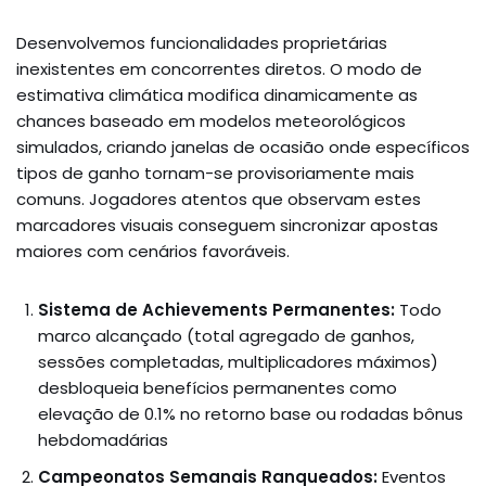
Desenvolvemos funcionalidades proprietárias
inexistentes em concorrentes diretos. O modo de
estimativa climática modifica dinamicamente as
chances baseado em modelos meteorológicos
simulados, criando janelas de ocasião onde específicos
tipos de ganho tornam-se provisoriamente mais
comuns. Jogadores atentos que observam estes
marcadores visuais conseguem sincronizar apostas
maiores com cenários favoráveis.
Sistema de Achievements Permanentes:
Todo
marco alcançado (total agregado de ganhos,
sessões completadas, multiplicadores máximos)
desbloqueia benefícios permanentes como
elevação de 0.1% no retorno base ou rodadas bônus
hebdomadárias
Campeonatos Semanais Ranqueados:
Eventos