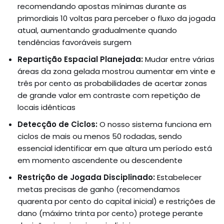
recomendando apostas mínimas durante as
primordiais 10 voltas para perceber o fluxo da jogada
atual, aumentando gradualmente quando
tendências favoráveis surgem
Repartição Espacial Planejada:
Mudar entre várias
áreas da zona gelada mostrou aumentar em vinte e
três por cento as probabilidades de acertar zonas
de grande valor em contraste com repetição de
locais idênticas
Detecção de Ciclos:
O nosso sistema funciona em
ciclos de mais ou menos 50 rodadas, sendo
essencial identificar em que altura um período está
em momento ascendente ou descendente
Restrição de Jogada Disciplinado:
Estabelecer
metas precisas de ganho (recomendamos
quarenta por cento do capital inicial) e restrições de
dano (máximo trinta por cento) protege perante