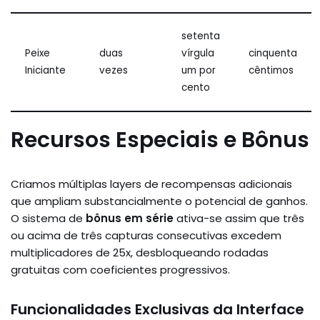
setenta
Peixe
duas
vírgula
cinquenta
Iniciante
vezes
um por
cêntimos
cento
Recursos Especiais e Bônus
Criamos múltiplas layers de recompensas adicionais
que ampliam substancialmente o potencial de ganhos.
O sistema de
bônus em série
ativa-se assim que três
ou acima de três capturas consecutivas excedem
multiplicadores de 25x, desbloqueando rodadas
gratuitas com coeficientes progressivos.
Funcionalidades Exclusivas da Interface