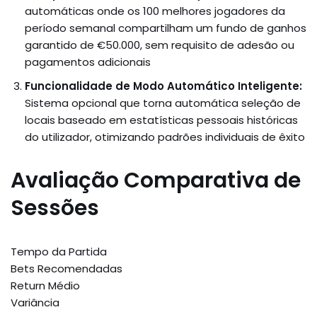
automáticas onde os 100 melhores jogadores da
período semanal compartilham um fundo de ganhos
garantido de €50.000, sem requisito de adesão ou
pagamentos adicionais
Funcionalidade de Modo Automático Inteligente:
Sistema opcional que torna automática seleção de
locais baseado em estatísticas pessoais históricas
do utilizador, otimizando padrões individuais de êxito
Avaliação Comparativa de
Sessões
Tempo da Partida
Bets Recomendadas
Return Médio
Variância