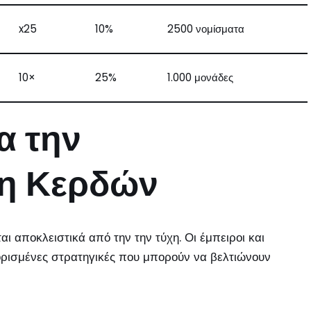
x25
10%
2500 νομίσματα
10×
25%
1.000 μονάδες
α την
η Κερδών
ι αποκλειστικά από την την τύχη. Οι έμπειροι και
ρισμένες στρατηγικές που μπορούν να βελτιώνουν