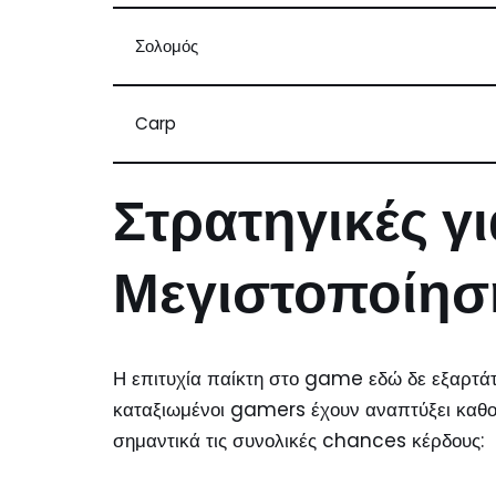
Σολομός
Carp
Στρατηγικές γι
Μεγιστοποίησ
Η επιτυχία παίκτη στο game εδώ δε εξαρτάτα
καταξιωμένοι gamers έχουν αναπτύξει καθο
σημαντικά τις συνολικές chances κέρδους: