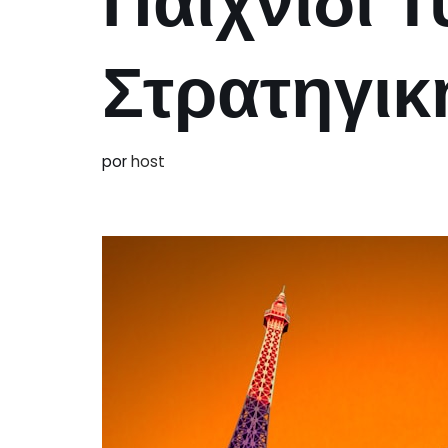
Παιχνίδι Τ
Στρατηγικ
por
host