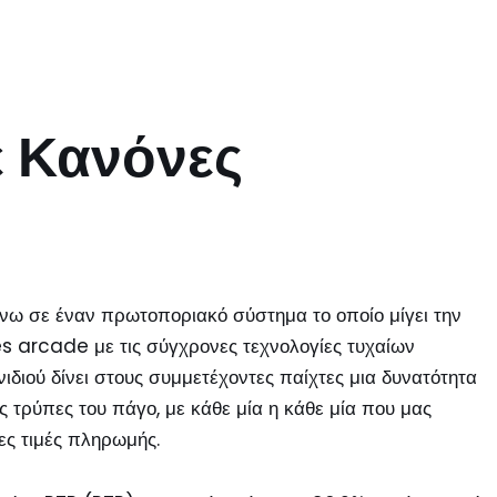
ε Κανόνες
άνω σε έναν πρωτοποριακό σύστημα το οποίο μίγει την
 arcade με τις σύγχρονες τεχνολογίες τυχαίων
νιδιού δίνει στους συμμετέχοντες παίχτες μια δυνατότητα
 τρύπες του πάγο, με κάθε μία η κάθε μία που μας
ες τιμές πληρωμής.