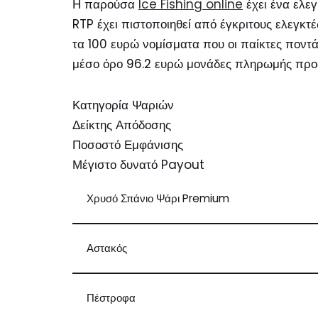
Η παρούσα
Ice Fishing online
έχει ένα ελε
RTP έχει πιστοποιηθεί από έγκριτους ελεγκ
τα 100 ευρώ νομίσματα που οι παίκτες ποντά
μέσο όρο 96.2 ευρώ μονάδες πληρωμής προς
Κατηγορία Ψαριών
Δείκτης Απόδοσης
Ποσοστό Εμφάνισης
Μέγιστο δυνατό Payout
Χρυσό Σπάνιο Ψάρι Premium
Αστακός
Πέστροφα