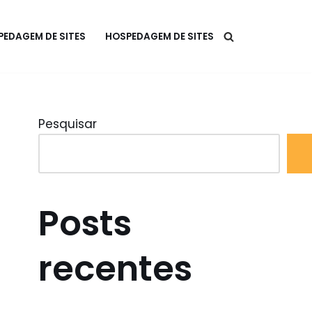
EDAGEM DE SITES
HOSPEDAGEM DE SITES
Pesquisar
Posts
recentes