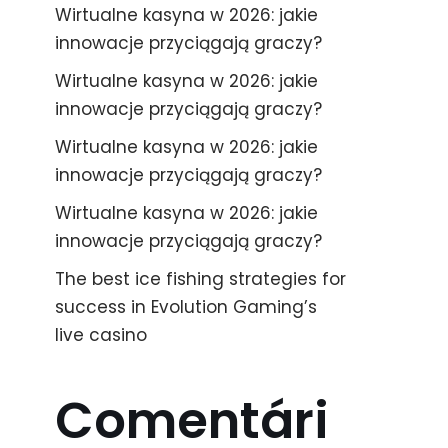
Wirtualne kasyna w 2026: jakie
innowacje przyciągają graczy?
Wirtualne kasyna w 2026: jakie
innowacje przyciągają graczy?
Wirtualne kasyna w 2026: jakie
innowacje przyciągają graczy?
Wirtualne kasyna w 2026: jakie
innowacje przyciągają graczy?
The best ice fishing strategies for
success in Evolution Gaming’s
live casino
Comentári