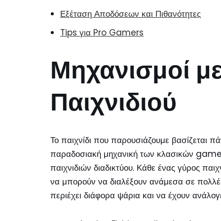
Εξέταση Αποδόσεων και Πιθανότητες
Tips για Pro Gamers
Μηχανισμοί μ
Παιχνιδιού
Το παιχνίδι που παρουσιάζουμε βασίζεται π
παραδοσιακή μηχανική των κλασικών games
παιχνιδιών διαδικτύου. Κάθε ένας γύρος παιχ
να μπορούν να διαλέξουν ανάμεσα σε πολλές
περιέχει διάφορα ψάρια και να έχουν ανάλογ