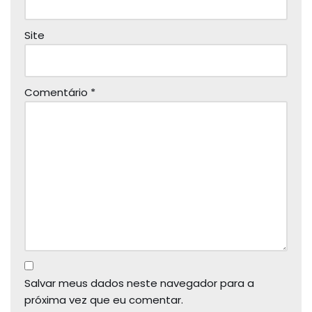
Site
Comentário
*
Salvar meus dados neste navegador para a
próxima vez que eu comentar.