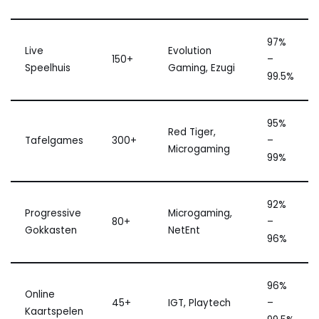
97%
Live
Evolution
150+
–
Speelhuis
Gaming, Ezugi
99.5%
95%
Red Tiger,
Tafelgames
300+
–
Microgaming
99%
92%
Progressive
Microgaming,
80+
–
Gokkasten
NetEnt
96%
96%
Online
45+
IGT, Playtech
–
Kaartspelen