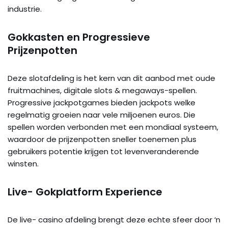
industrie.
Gokkasten en Progressieve
Prijzenpotten
Deze slotafdeling is het kern van dit aanbod met oude
fruitmachines, digitale slots & megaways-spellen.
Progressive jackpotgames bieden jackpots welke
regelmatig groeien naar vele miljoenen euros. Die
spellen worden verbonden met een mondiaal systeem,
waardoor de prijzenpotten sneller toenemen plus
gebruikers potentie krijgen tot levenveranderende
winsten.
Live- Gokplatform Experience
De live- casino afdeling brengt deze echte sfeer door ‘n