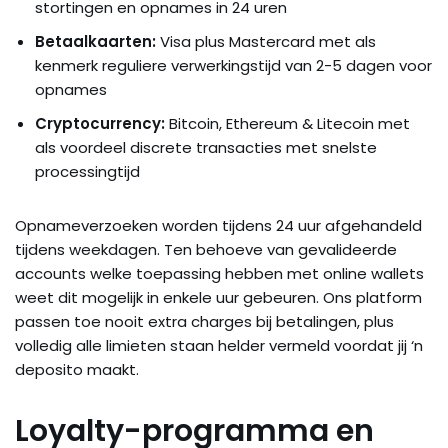
stortingen en opnames in 24 uren
Betaalkaarten:
Visa plus Mastercard met als
kenmerk reguliere verwerkingstijd van 2-5 dagen voor
opnames
Cryptocurrency:
Bitcoin, Ethereum & Litecoin met
als voordeel discrete transacties met snelste
processingtijd
Opnameverzoeken worden tijdens 24 uur afgehandeld
tijdens weekdagen. Ten behoeve van gevalideerde
accounts welke toepassing hebben met online wallets
weet dit mogelijk in enkele uur gebeuren. Ons platform
passen toe nooit extra charges bij betalingen, plus
volledig alle limieten staan helder vermeld voordat jij ‘n
deposito maakt.
Loyalty-programma en