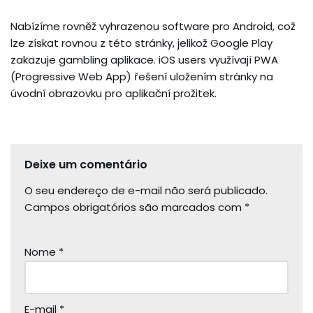
Nabízíme rovněž vyhrazenou software pro Android, což
lze získat rovnou z této stránky, jelikož Google Play
zakazuje gambling aplikace. iOS users využívají PWA
(Progressive Web App) řešení uložením stránky na
úvodní obrazovku pro aplikační prožitek.
Deixe um comentário
O seu endereço de e-mail não será publicado.
Campos obrigatórios são marcados com
*
Nome
*
E-mail
*