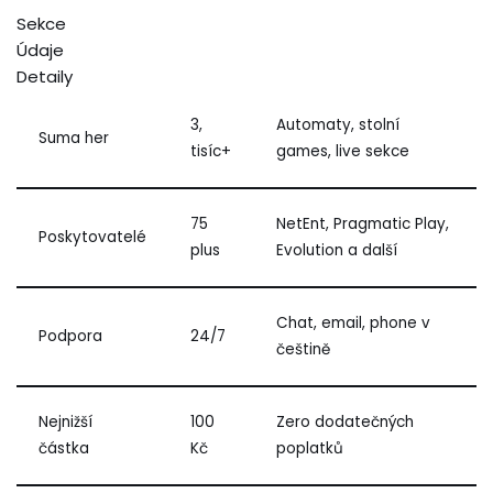
Sekce
Údaje
Detaily
3,
Automaty, stolní
Suma her
tisíc+
games, live sekce
75
NetEnt, Pragmatic Play,
Poskytovatelé
plus
Evolution a další
Chat, email, phone v
Podpora
24/7
češtině
Nejnižší
100
Zero dodatečných
částka
Kč
poplatků