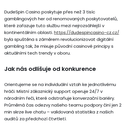
DudeSpin Casino poskytuje přes než 3 tisíc
gamblingových her od renomovaných poskytovatelů,
které zařazuje tuto službu mezi nejrozsáhlejší v
kontinentálním oblasti.
https://dudespincasino-cz.cz/
byla spuštěna s záměrem revolucionizovat digitální
gambling tak, že mixuje původní casinové principy s
aktuálními tech trendy v oboru.
Jak nás odlišuje od konkurence
Orientujeme se na individuální vztah ke jednotlivému
hráči. Místní zákaznický support operuje 24/7 v
národním řeči, které odstraňuje konverzační bariéry.
Průměrná čas odezvy našeho teamu podpory činí jen 2
min skrze live chatu – validovaná statistika z našich
auditů za předchozí čtvrtletí.