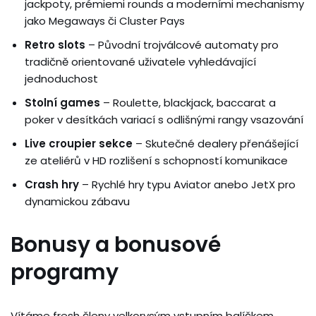
jackpoty, prémiemi rounds a moderními mechanismy
jako Megaways či Cluster Pays
Retro slots
– Původní trojválcové automaty pro
tradičně orientované uživatele vyhledávající
jednoduchost
Stolní games
– Roulette, blackjack, baccarat a
poker v desítkách variací s odlišnými rangy vsazování
Live croupier sekce
– Skutečné dealery přenášející
ze ateliérů v HD rozlišení s schopností komunikace
Crash hry
– Rychlé hry typu Aviator anebo JetX pro
dynamickou zábavu
Bonusy a bonusové
programy
Vítáme fresh členy velkorysým vstupním balíčkem