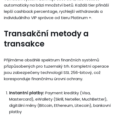
automaticky na bázi množství betů. Každá tier přináší
lepší cashback percentage, rychlejší withdrawals a
individuálního VIP správce od tieru Platinum +.
Transakční metody a
transakce
Přijímáme obsáhlé spektrum finančních systémů
přizpůsobených pro tuzemský trh. Kompletní operace
jsou zabezpečeny technologií SSL 256-bitový, což
koresponduje finančnímu úrovni ochrany.
Instantní platby:
Payment kreditky (Visa,
Mastercard), eWallety (Skrill, Neteller, MuchBetter),
digitální měny (Bitcoin, Ethereum, Litecoin), bankovní
platby