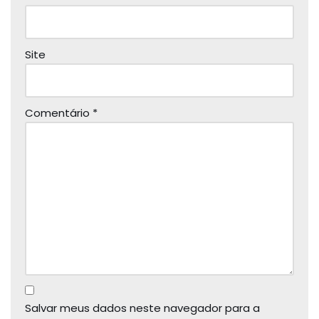
Site
Comentário
*
Salvar meus dados neste navegador para a