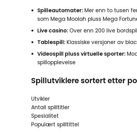
Spilleautomater:
Mer enn to tusen fe
som Mega Moolah pluss Mega Fortun
Live casino:
Over enn 200 live bordspi
Tablespill:
Klassiske versjoner av blac
Videospill pluss virtuelle sporter:
Mode
spillopplevelse
Spillutviklere sortert etter p
Utvikler
Antall spilltitler
Spesialitet
Populært spilltittel