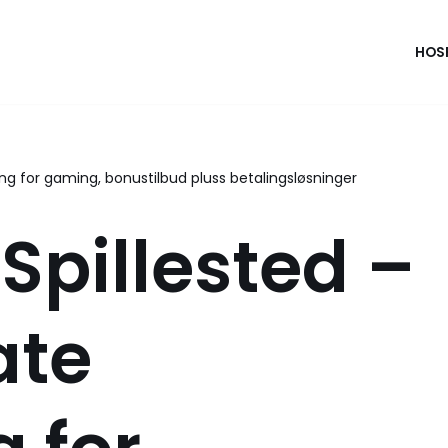
HOSP
ing for gaming, bonustilbud pluss betalingsløsninger
Spillested –
ate