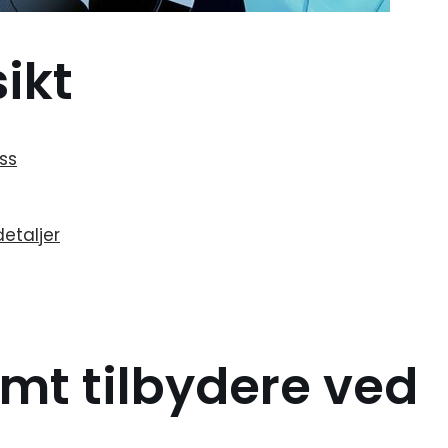
ikt
oss
etaljer
amt tilbydere ved