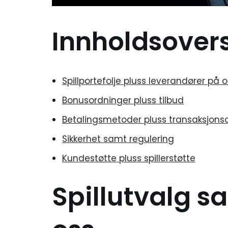
Innholdsovers
Spillportefolje pluss leverandører på 
Bonusordninger pluss tilbud
Betalingsmetoder pluss transaksjonsd
Sikkerhet samt regulering
Kundestøtte pluss spillerstøtte
Spillutvalg s