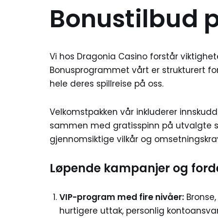
Bonustilbud p
Vi hos Dragonia Casino forstår viktighet
Bonusprogrammet vårt er strukturert fo
hele deres spillreise på oss.
Velkomstpakken vår inkluderer innskudds
sammen med gratisspinn på utvalgte 
gjennomsiktige vilkår og omsetningskrav 
Løpende kampanjer og ford
VIP-program med fire nivåer:
Bronse,
hurtigere uttak, personlig kontoansvar