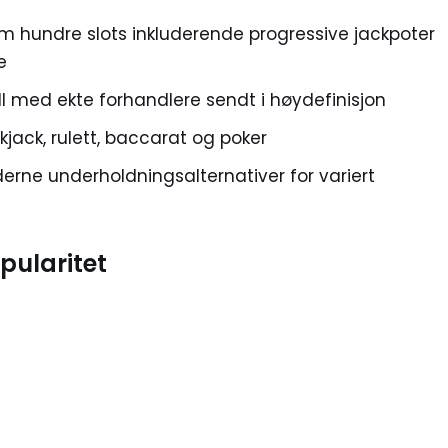
m hundre slots inkluderende progressive jackpoter
e
ll med ekte forhandlere sendt i høydefinisjon
kjack, rulett, baccarat og poker
rne underholdningsalternativer for variert
opularitet