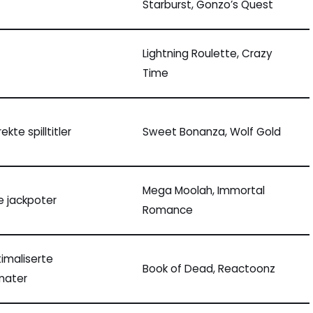
Starburst, Gonzo’s Quest
Lightning Roulette, Crazy
Time
ekte spilltitler
Sweet Bonanza, Wolf Gold
Mega Moolah, Immortal
e jackpoter
Romance
imaliserte
Book of Dead, Reactoonz
mater