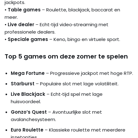
jackpots.
•
Table games
– Roulette, blackjack, baccarat en
meer.
•
Live dealer
– Echt‑tijd video‑streaming met
professionele dealers.
•
Speciale games
– Keno, bingo en virtuele sport.
Top 5 games om deze zomer te spelen
Mega Fortune
– Progressieve jackpot met hoge RTP.
Starburst
– Populaire slot met lage volatiliteit.
Live Blackjack
– Echt‑tijd spel met lage
huisvoordeel.
Gonzo’s Quest
– Avontuurlijke slot met
avalanchesysteem.
Euro Roulette
– Klassieke roulette met meerdere
inzetopties.