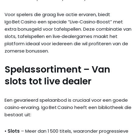
Voor spelers die graag live actie ervaren, biedt
Igo Bet Casino een speciale “Live‑Casino‑Boost” met
extra bonusgeld voor tafelspellen. Deze combinatie van
slots, tafelspellen en live‑dealergames maakt het
platform ideaal voor iedereen die wil profiteren van de
zomerse bonussen.
Spelassortiment – Van
slots tot live dealer
Een gevarieerd spelaanbod is cruciaal voor een goede
casino‑ervaring. Igo Bet Casino heeft een bibliotheek die
bestaat uit:
•
Slots
– Meer dan 1 500 titels, waaronder progressieve