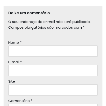
Deixe um comentário
O seu endereço de e-mail não será publicado.
Campos obrigatórios são marcados com
*
Nome
*
E-mail
*
Site
Comentário
*