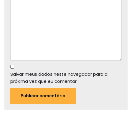
Salvar meus dados neste navegador para a
próxima vez que eu comentar.