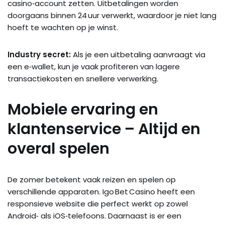
casino‑account zetten. Uitbetalingen worden
doorgaans binnen 24 uur verwerkt, waardoor je niet lang
hoeft te wachten op je winst.
Industry secret:
Als je een uitbetaling aanvraagt via
een e‑wallet, kun je vaak profiteren van lagere
transactiekosten en snellere verwerking.
Mobiele ervaring en
klantenservice – Altijd en
overal spelen
De zomer betekent vaak reizen en spelen op
verschillende apparaten. Igo Bet Casino heeft een
responsieve website die perfect werkt op zowel
Android‑ als iOS‑telefoons. Daarnaast is er een