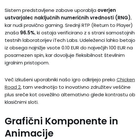
Sistem predstavljene zabave uporablja
overjen
ustvarjalec naključnih numeričnih vrednosti (RNG)
,
kar nudi pravično gaming. Srednji RTP (Return to Player)
znaša
96.5%
, ki ostaja verificirano z s strani samostojnih
testnih laboratorijev iTech Labs. Udeleženci lahko betajo
iz obsega najnižje vsote 0.10 EUR do največjih 100 EUR na
posamezen spin, kar dovoljuje fleksibilnost številnim
igralnim pristopom.
Več izkušeni uporabniki našo igro odkrijejo preko
Chicken
Road 2
, tam vrednotijo to inovativno združitev veščine
plus sreče kot osvežilno alternativno glede kontrastu ob
klasičnimi sloti.
Grafični Komponente in
Animacije