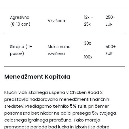
Agresivna
12x –
250+
Vzvišena
(8-10 con)
25x
EUR
30x
Skrajna (11+
Maksimalno
500+
–
pasov)
vzvišena
EUR
100x
Menedžment Kapitala
Ključni vidik stalnega uspeha v Chicken Road 2
predstavlja nadzorovano menedžment finančnih
sredstev. Predlagamo tehniko
5% rule
, pri čemer
posamezna bet nikdar ne da bi presega 5% tvojega
celotnega igralnega proračuna. Tako morejo
premagate periode bad lucka in izkoristite dobre