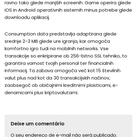
ravno tako glede manjših screenih. Game operira glede
iOS in Android operativnih sistemih minus potrebe glede
downloadu aplikacij.
Consumption data predstavlja adaptirana glede
srednje 2-3 MB glede ure igranja, kar omogoča
komfortno igro tudi na mobilnih networks. Vse
transakcije so enkripirane ob 256-bitno SSL tehniko, to
garantira varnost tvojih personal ter financialnih
informacij. Ta zabava omogoča več kot 15 številnih
valut plus nad kot da 30 transakcijskih načinov,
zaobsegoč ob običajnimi kreditnimi plasticami, e-
denarnicami plus kriptovalutami.
Deixe um comentário
O seu endereço de e-mail não será publicado.