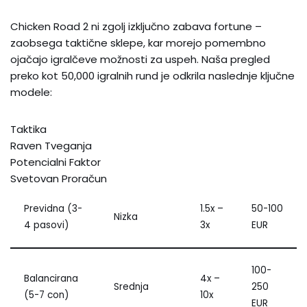
Chicken Road 2 ni zgolj izključno zabava fortune –
zaobsega taktične sklepe, kar morejo pomembno
ojačajo igralčeve možnosti za uspeh. Naša pregled
preko kot 50,000 igralnih rund je odkrila naslednje ključne
modele:
Taktika
Raven Tveganja
Potencialni Faktor
Svetovan Proračun
Previdna (3-
1.5x –
50-100
Nizka
4 pasovi)
3x
EUR
100-
Balancirana
4x –
Srednja
250
(5-7 con)
10x
EUR