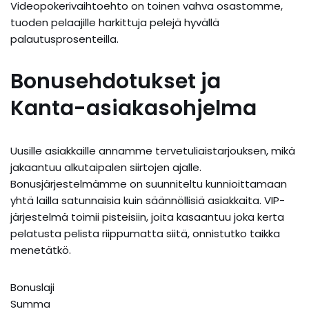
Videopokerivaihtoehto on toinen vahva osastomme,
tuoden pelaajille harkittuja pelejä hyvällä
palautusprosenteilla.
Bonusehdotukset ja
Kanta-asiakasohjelma
Uusille asiakkaille annamme tervetuliaistarjouksen, mikä
jakaantuu alkutaipalen siirtojen ajalle.
Bonusjärjestelmämme on suunniteltu kunnioittamaan
yhtä lailla satunnaisia kuin säännöllisiä asiakkaita. VIP-
järjestelmä toimii pisteisiin, joita kasaantuu joka kerta
pelatusta pelista riippumatta siitä, onnistutko taikka
menetätkö.
Bonuslaji
Summa