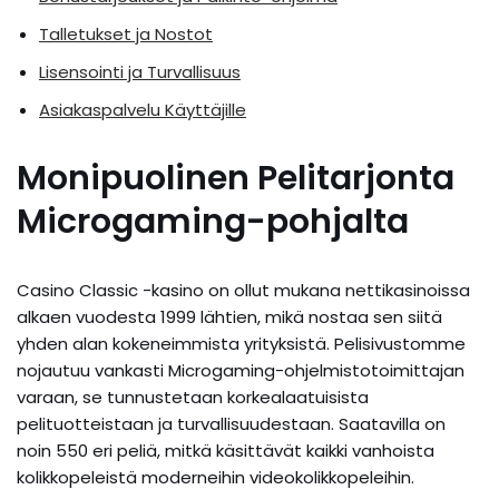
Talletukset ja Nostot
Lisensointi ja Turvallisuus
Asiakaspalvelu Käyttäjille
Monipuolinen Pelitarjonta
Microgaming-pohjalta
Casino Classic -kasino on ollut mukana nettikasinoissa
alkaen vuodesta 1999 lähtien, mikä nostaa sen siitä
yhden alan kokeneimmista yrityksistä. Pelisivustomme
nojautuu vankasti Microgaming-ohjelmistotoimittajan
varaan, se tunnustetaan korkealaatuisista
pelituotteistaan ja turvallisuudestaan. Saatavilla on
noin 550 eri peliä, mitkä käsittävät kaikki vanhoista
kolikkopeleistä moderneihin videokolikkopeleihin.