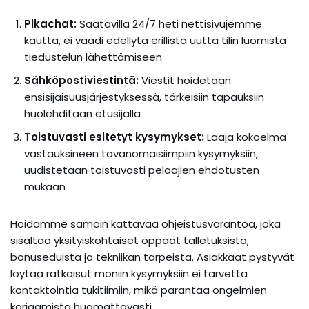
Pikachat:
Saatavilla 24/7 heti nettisivujemme
kautta, ei vaadi edellytä erillistä uutta tilin luomista
tiedustelun lähettämiseen
Sähköpostiviestintä:
Viestit hoidetaan
ensisijaisuusjärjestyksessä, tärkeisiin tapauksiin
huolehditaan etusijalla
Toistuvasti esitetyt kysymykset:
Laaja kokoelma
vastauksineen tavanomaisiimpiin kysymyksiin,
uudistetaan toistuvasti pelaajien ehdotusten
mukaan
Hoidamme samoin kattavaa ohjeistusvarantoa, joka
sisältää yksityiskohtaiset oppaat talletuksista,
bonuseduista ja tekniikan tarpeista. Asiakkaat pystyvät
löytää ratkaisut moniin kysymyksiin ei tarvetta
kontaktointia tukitiimiin, mikä parantaa ongelmien
korjaamista huomattavasti.