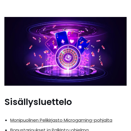
Sisällysluettelo
Monipuolinen Pelikirjasto Microgaming-pohjalta
Bonustarjoukset ja Palkinto-ohjelma